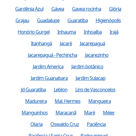
Gardênia Azul
Gávea
Gavea rocinha
Glória
Grajau
Guadalupe
Guaratiba
Higienópolis
Honório Gurgel
Inhauma
Inhoaíba
Irajá
Itanhangá
Jacaré
Jacarepaguá
Jacarepaguá - Pechincha
Jacarezinho
Jardim America
Jardim botânico
Jardim Guanabara
Jardim Sulacap
Jd Guaratiba
Leblon
Lins de Vasconcelos
Madureira
Mal. Hermes
Mangueira
Manguinhos
Maracanã
Maré
Méier
Olaria
Oswaldo Cruz
Paciência
Paciência / Santa Cruz
Padre miguel