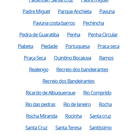
Padre Miguel
Parque Anchieta
Pavuna
Pavuna costa barros
Pechincha
Pedra de Guaratiba
Penha
Penha Circular
Piabeta
Piedade
Portuguesa
Praca seca
Praça Seca
Quintino Bocaiuva
Ramos
Realengo
Recreio dos bandeirantes
Recreio dos Bandeirantes
Ricardo de Albuquerque
Rio Comprido
Rio das pedras
Rio de Janeiro
Rocha
Rocha Miranda
Rocinha
Santa cruz
Santa Cruz
Santa Teresa
Santíssimo