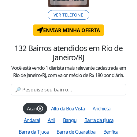
VER TELEFONE
ENVIAR MINHA OFERTA
132
Bairros atendidos
em Rio de
Janeiro/RJ
Você está vendo
1
diarista mais relevante cadastrada
em
Rio de Janeiro/RJ
, com valor
médio
de R$
180
por diária.
Acari
Alto da Boa Vista
Anchieta
Andaraí
Anil
Bangu
Barra da tijuca
Barra da Tijuca
Barra de Guaratiba
Benfica