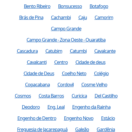
Bento Ribeiro
Bonsucesso
Botafogo
Brás de Pina
Cachambi
Caju
Camorim
Campo Grande
Campo Grande - Zona Oeste - Quaratiba
Cascadura
Catubim
Catumbi
Cavalcante
Cavalcanti
Centro
Cidade de deus
Cidade de Deus
Coelho Neto
Colégio
Copacabana
Cordovil
Cosme Velho
Cosmos
Costa Barros
Curicica
Del Castilho
Deodoro
Eng. Leal
Engenho da Rainha
Engenho de Dentro
Engenho Novo
Estácio
Freguesia de Jacarepaguá
Galeão
Gardênia