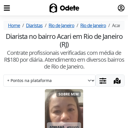
Fazer
Odete
Home
Diaristas
Rio de Janeiro
Rio de Janeiro
Acari
Diarista no bairro Acari em Rio de Janeiro
(RJ)
Contrate profissionais verificadas com média de
R$
180
por diária. Atendimento
em diversos bairros
de Rio de Janeiro
.
SOBRE MIM
ADRIANA
#
IEGGDTYL