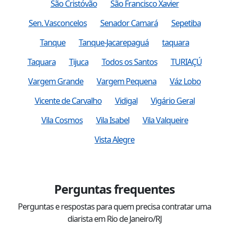
São Cristóvão
São Francisco Xavier
Sen. Vasconcelos
Senador Camará
Sepetiba
Tanque
Tanque-Jacarepaguá
taquara
Taquara
Tijuca
Todos os Santos
TURIAÇÚ
Vargem Grande
Vargem Pequena
Váz Lobo
Vicente de Carvalho
Vidigal
Vigário Geral
Vila Cosmos
Vila Isabel
Vila Valqueire
Vista Alegre
Perguntas frequentes
Perguntas e respostas para quem precisa contratar uma
diarista em Rio de Janeiro/RJ