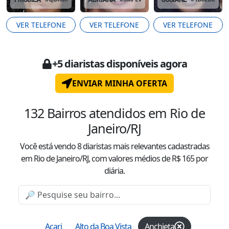
VER TELEFONE
VER TELEFONE
VER TELEFONE
+
5
diaristas disponíveis agora
ENVIAR MINHA OFERTA
132
Bairros atendidos
em Rio de
Janeiro/RJ
Você está vendo
8
diaristas mais relevantes cadastradas
em Rio de Janeiro/RJ
, com valor
es
médio
s
de R$
165
por
diária.
Acari
Alto da Boa Vista
Anchieta