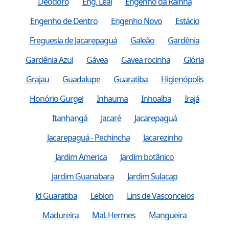
Deodoro
Eng. Leal
Engenho da Rainha
Engenho de Dentro
Engenho Novo
Estácio
Freguesia de Jacarepaguá
Galeão
Gardênia
Gardênia Azul
Gávea
Gavea rocinha
Glória
Grajau
Guadalupe
Guaratiba
Higienópolis
Honório Gurgel
Inhauma
Inhoaíba
Irajá
Itanhangá
Jacaré
Jacarepaguá
Jacarepaguá - Pechincha
Jacarezinho
Jardim America
Jardim botânico
Jardim Guanabara
Jardim Sulacap
Jd Guaratiba
Leblon
Lins de Vasconcelos
Madureira
Mal. Hermes
Mangueira