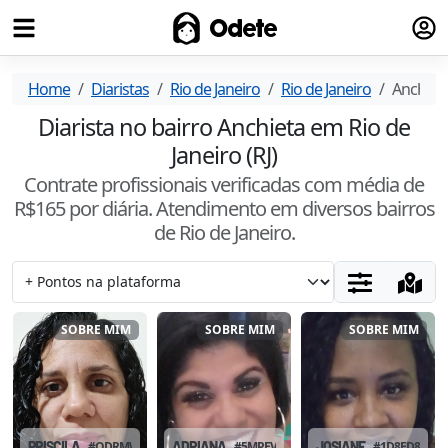
Fazer
Odete
Home
Diaristas
Rio de Janeiro
Rio de Janeiro
Anchiet
Diarista no bairro Anchieta em Rio de
Janeiro (RJ)
Contrate profissionais verificadas com média de
R$
165
por diária. Atendimento
em diversos bairros
de Rio de Janeiro
.
SOBRE MIM
SOBRE MIM
SOBRE MIM
PRISCILA
#
QDRMW2R0
ADRIANA
#
5MPEVWF3
JOSIANE
#
1D8ED8HB