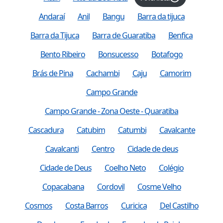
Andaraí
Anil
Bangu
Barra da tijuca
Barra da Tijuca
Barra de Guaratiba
Benfica
Bento Ribeiro
Bonsucesso
Botafogo
Brás de Pina
Cachambi
Caju
Camorim
Campo Grande
Campo Grande - Zona Oeste - Quaratiba
Cascadura
Catubim
Catumbi
Cavalcante
Cavalcanti
Centro
Cidade de deus
Cidade de Deus
Coelho Neto
Colégio
Copacabana
Cordovil
Cosme Velho
Cosmos
Costa Barros
Curicica
Del Castilho