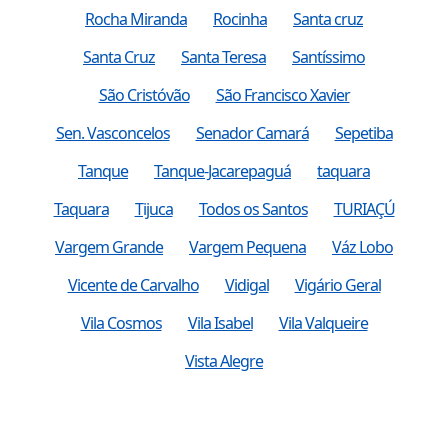
Rocha Miranda
Rocinha
Santa cruz
Santa Cruz
Santa Teresa
Santíssimo
São Cristóvão
São Francisco Xavier
Sen. Vasconcelos
Senador Camará
Sepetiba
Tanque
Tanque-Jacarepaguá
taquara
Taquara
Tijuca
Todos os Santos
TURIAÇÚ
Vargem Grande
Vargem Pequena
Váz Lobo
Vicente de Carvalho
Vidigal
Vigário Geral
Vila Cosmos
Vila Isabel
Vila Valqueire
Vista Alegre