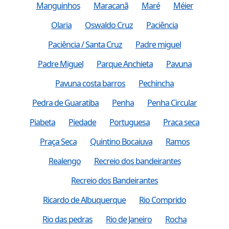
Manguinhos
Maracanã
Maré
Méier
Olaria
Oswaldo Cruz
Paciência
Paciência / Santa Cruz
Padre miguel
Padre Miguel
Parque Anchieta
Pavuna
Pavuna costa barros
Pechincha
Pedra de Guaratiba
Penha
Penha Circular
Piabeta
Piedade
Portuguesa
Praca seca
Praça Seca
Quintino Bocaiuva
Ramos
Realengo
Recreio dos bandeirantes
Recreio dos Bandeirantes
Ricardo de Albuquerque
Rio Comprido
Rio das pedras
Rio de Janeiro
Rocha