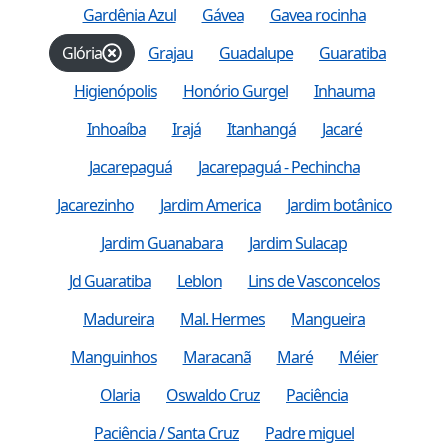
Gardênia Azul
Gávea
Gavea rocinha
Glória
Grajau
Guadalupe
Guaratiba
Higienópolis
Honório Gurgel
Inhauma
Inhoaíba
Irajá
Itanhangá
Jacaré
Jacarepaguá
Jacarepaguá - Pechincha
Jacarezinho
Jardim America
Jardim botânico
Jardim Guanabara
Jardim Sulacap
Jd Guaratiba
Leblon
Lins de Vasconcelos
Madureira
Mal. Hermes
Mangueira
Manguinhos
Maracanã
Maré
Méier
Olaria
Oswaldo Cruz
Paciência
Paciência / Santa Cruz
Padre miguel