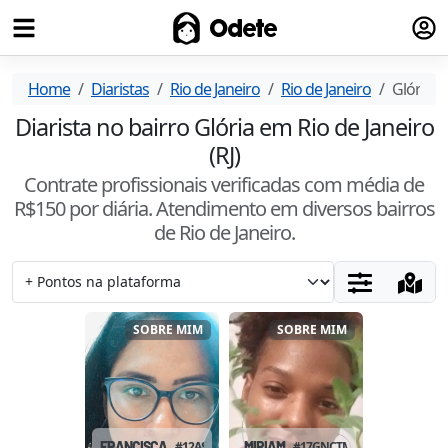
Fazer
Odete
Home
Diaristas
Rio de Janeiro
Rio de Janeiro
Glória
Diarista no bairro Glória em Rio de Janeiro
(RJ)
Contrate profissionais verificadas com média de
R$
150
por diária. Atendimento
em diversos bairros
de Rio de Janeiro
.
SOBRE MIM
SOBRE MIM
FRANCISCA
#
12ASCT4P
MIRIAM
#
17GNCTM2