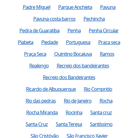
Padre Miguel
Parque Anchieta
Pavuna
Pavuna costa barros
Pechincha
Pedra de Guaratiba
Penha
Penha Circular
Piabeta
Piedade
Portuguesa
Praca seca
Praça Seca
Quintino Bocaiuva
Ramos
Realengo
Recreio dos bandeirantes
Recreio dos Bandeirantes
Ricardo de Albuquerque
Rio Comprido
Rio das pedras
Rio de Janeiro
Rocha
Rocha Miranda
Rocinha
Santa cruz
Santa Cruz
Santa Teresa
Santíssimo
São Cristóvão
São Francisco Xavier