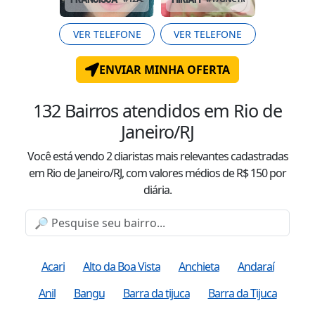
VER TELEFONE
VER TELEFONE
ENVIAR MINHA OFERTA
132
Bairros atendidos
em Rio de
Janeiro/RJ
Você está vendo
2
diaristas mais relevantes cadastradas
em Rio de Janeiro/RJ
, com valor
es
médio
s
de R$
150
por
diária.
Acari
Alto da Boa Vista
Anchieta
Andaraí
Anil
Bangu
Barra da tijuca
Barra da Tijuca