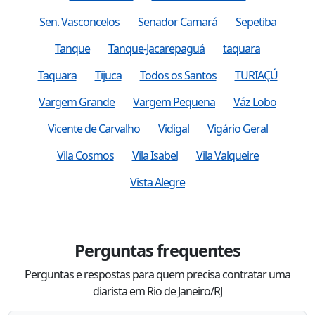
Sen. Vasconcelos
Senador Camará
Sepetiba
Tanque
Tanque-Jacarepaguá
taquara
Taquara
Tijuca
Todos os Santos
TURIAÇÚ
Vargem Grande
Vargem Pequena
Váz Lobo
Vicente de Carvalho
Vidigal
Vigário Geral
Vila Cosmos
Vila Isabel
Vila Valqueire
Vista Alegre
Perguntas frequentes
Perguntas e respostas para quem precisa contratar uma
diarista em Rio de Janeiro/RJ