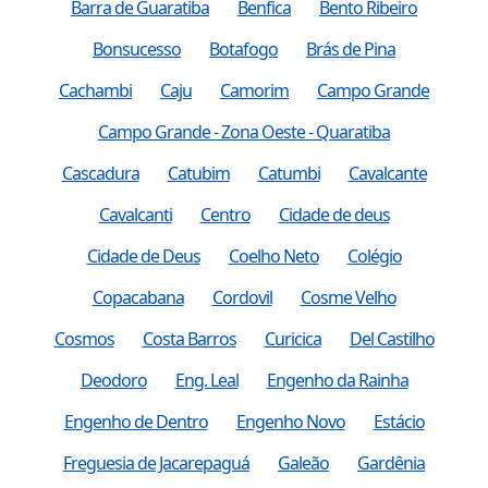
Barra de Guaratiba
Benfica
Bento Ribeiro
Bonsucesso
Botafogo
Brás de Pina
Cachambi
Caju
Camorim
Campo Grande
Campo Grande - Zona Oeste - Quaratiba
Cascadura
Catubim
Catumbi
Cavalcante
Cavalcanti
Centro
Cidade de deus
Cidade de Deus
Coelho Neto
Colégio
Copacabana
Cordovil
Cosme Velho
Cosmos
Costa Barros
Curicica
Del Castilho
Deodoro
Eng. Leal
Engenho da Rainha
Engenho de Dentro
Engenho Novo
Estácio
Freguesia de Jacarepaguá
Galeão
Gardênia