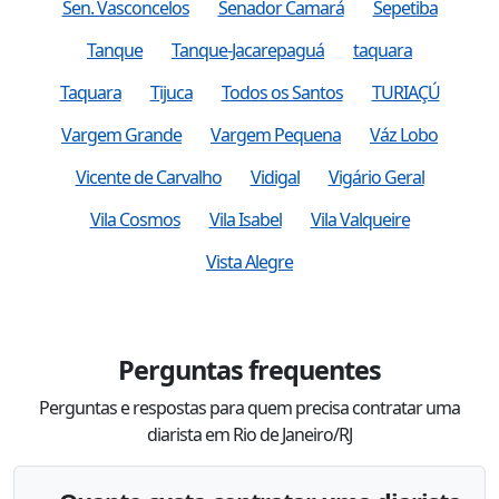
Sen. Vasconcelos
Senador Camará
Sepetiba
Tanque
Tanque-Jacarepaguá
taquara
Taquara
Tijuca
Todos os Santos
TURIAÇÚ
Vargem Grande
Vargem Pequena
Váz Lobo
Vicente de Carvalho
Vidigal
Vigário Geral
Vila Cosmos
Vila Isabel
Vila Valqueire
Vista Alegre
Perguntas frequentes
Perguntas e respostas para quem precisa contratar uma
diarista em Rio de Janeiro/RJ