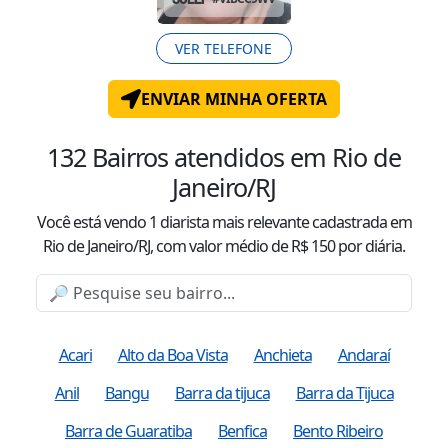
VER TELEFONE
ENVIAR MINHA OFERTA
132
Bairros atendidos
em Rio de
Janeiro/RJ
Você está vendo
1
diarista mais relevante cadastrada
em
Rio de Janeiro/RJ
, com valor
médio
de R$
150
por diária.
Acari
Alto da Boa Vista
Anchieta
Andaraí
Anil
Bangu
Barra da tijuca
Barra da Tijuca
Barra de Guaratiba
Benfica
Bento Ribeiro