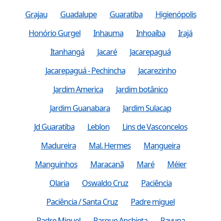
Grajau
Guadalupe
Guaratiba
Higienópolis
Honório Gurgel
Inhauma
Inhoaíba
Irajá
Itanhangá
Jacaré
Jacarepaguá
Jacarepaguá - Pechincha
Jacarezinho
Jardim America
Jardim botânico
Jardim Guanabara
Jardim Sulacap
Jd Guaratiba
Leblon
Lins de Vasconcelos
Madureira
Mal. Hermes
Mangueira
Manguinhos
Maracanã
Maré
Méier
Olaria
Oswaldo Cruz
Paciência
Paciência / Santa Cruz
Padre miguel
Padre Miguel
Parque Anchieta
Pavuna