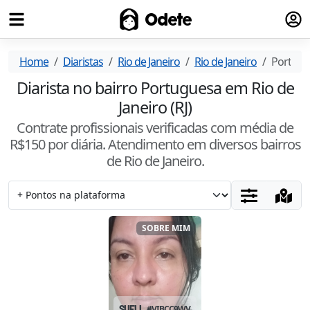
Fazer
Odete
Home
Diaristas
Rio de Janeiro
Rio de Janeiro
Portugu
Diarista no bairro Portuguesa em Rio de
Janeiro (RJ)
Contrate profissionais verificadas com média de
R$
150
por diária. Atendimento
em diversos bairros
de Rio de Janeiro
.
SOBRE MIM
SUELI
#
VIBCC9WV