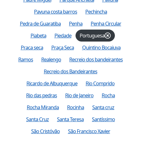
Pavuna costa barros
Pechincha
Pedra de Guaratiba
Penha
Penha Circular
Piabeta
Piedade
Portuguesa
Praca seca
Praça Seca
Quintino Bocaiuva
Ramos
Realengo
Recreio dos bandeirantes
Recreio dos Bandeirantes
Ricardo de Albuquerque
Rio Comprido
Rio das pedras
Rio de Janeiro
Rocha
Rocha Miranda
Rocinha
Santa cruz
Santa Cruz
Santa Teresa
Santíssimo
São Cristóvão
São Francisco Xavier