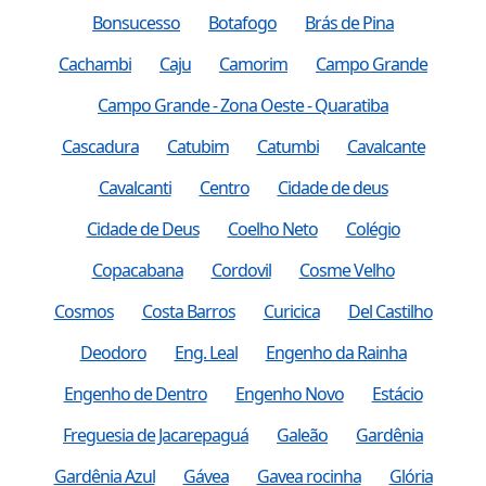
Bonsucesso
Botafogo
Brás de Pina
Cachambi
Caju
Camorim
Campo Grande
Campo Grande - Zona Oeste - Quaratiba
Cascadura
Catubim
Catumbi
Cavalcante
Cavalcanti
Centro
Cidade de deus
Cidade de Deus
Coelho Neto
Colégio
Copacabana
Cordovil
Cosme Velho
Cosmos
Costa Barros
Curicica
Del Castilho
Deodoro
Eng. Leal
Engenho da Rainha
Engenho de Dentro
Engenho Novo
Estácio
Freguesia de Jacarepaguá
Galeão
Gardênia
Gardênia Azul
Gávea
Gavea rocinha
Glória