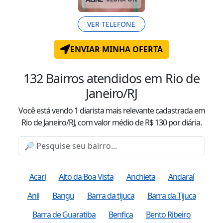
VER TELEFONE
ENVIAR MINHA OFERTA
132
Bairros atendidos
em Rio de
Janeiro/RJ
Você está vendo
1
diarista mais relevante cadastrada
em
Rio de Janeiro/RJ
, com valor
médio
de R$
130
por diária.
Acari
Alto da Boa Vista
Anchieta
Andaraí
Anil
Bangu
Barra da tijuca
Barra da Tijuca
Barra de Guaratiba
Benfica
Bento Ribeiro