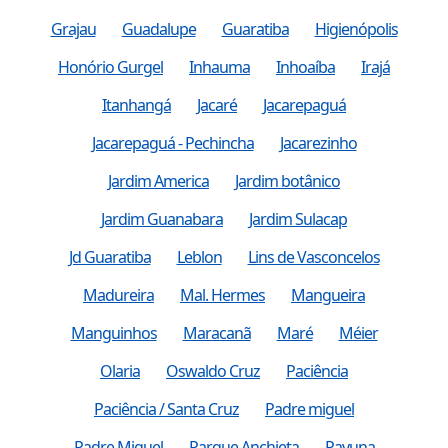
Grajau
Guadalupe
Guaratiba
Higienópolis
Honório Gurgel
Inhauma
Inhoaíba
Irajá
Itanhangá
Jacaré
Jacarepaguá
Jacarepaguá - Pechincha
Jacarezinho
Jardim America
Jardim botânico
Jardim Guanabara
Jardim Sulacap
Jd Guaratiba
Leblon
Lins de Vasconcelos
Madureira
Mal. Hermes
Mangueira
Manguinhos
Maracanã
Maré
Méier
Olaria
Oswaldo Cruz
Paciência
Paciência / Santa Cruz
Padre miguel
Padre Miguel
Parque Anchieta
Pavuna