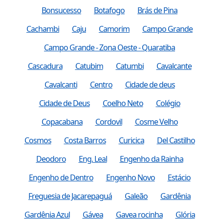
Bonsucesso
Botafogo
Brás de Pina
Cachambi
Caju
Camorim
Campo Grande
Campo Grande - Zona Oeste - Quaratiba
Cascadura
Catubim
Catumbi
Cavalcante
Cavalcanti
Centro
Cidade de deus
Cidade de Deus
Coelho Neto
Colégio
Copacabana
Cordovil
Cosme Velho
Cosmos
Costa Barros
Curicica
Del Castilho
Deodoro
Eng. Leal
Engenho da Rainha
Engenho de Dentro
Engenho Novo
Estácio
Freguesia de Jacarepaguá
Galeão
Gardênia
Gardênia Azul
Gávea
Gavea rocinha
Glória