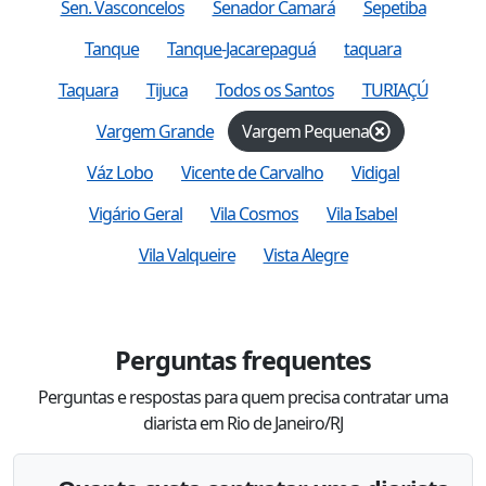
Sen. Vasconcelos
Senador Camará
Sepetiba
Tanque
Tanque-Jacarepaguá
taquara
Taquara
Tijuca
Todos os Santos
TURIAÇÚ
Vargem Grande
Vargem Pequena
Váz Lobo
Vicente de Carvalho
Vidigal
Vigário Geral
Vila Cosmos
Vila Isabel
Vila Valqueire
Vista Alegre
Perguntas frequentes
Perguntas e respostas para quem precisa contratar uma
diarista em Rio de Janeiro/RJ