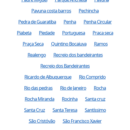
Pavuna costa barros
Pechincha
Pedra de Guaratiba
Penha
Penha Circular
Piabeta
Piedade
Portuguesa
Praca seca
Praça Seca
Quintino Bocaiuva
Ramos
Realengo
Recreio dos bandeirantes
Recreio dos Bandeirantes
Ricardo de Albuquerque
Rio Comprido
Rio das pedras
Rio de Janeiro
Rocha
Rocha Miranda
Rocinha
Santa cruz
Santa Cruz
Santa Teresa
Santíssimo
São Cristóvão
São Francisco Xavier