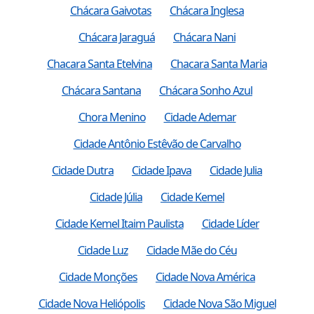
Chácara Gaivotas
Chácara Inglesa
Chácara Jaraguá
Chácara Nani
Chacara Santa Etelvina
Chacara Santa Maria
Chácara Santana
Chácara Sonho Azul
Chora Menino
Cidade Ademar
Cidade Antônio Estêvão de Carvalho
Cidade Dutra
Cidade Ipava
Cidade Julia
Cidade Júlia
Cidade Kemel
Cidade Kemel Itaim Paulista
Cidade Líder
Cidade Luz
Cidade Mãe do Céu
Cidade Monções
Cidade Nova América
Cidade Nova Heliópolis
Cidade Nova São Miguel