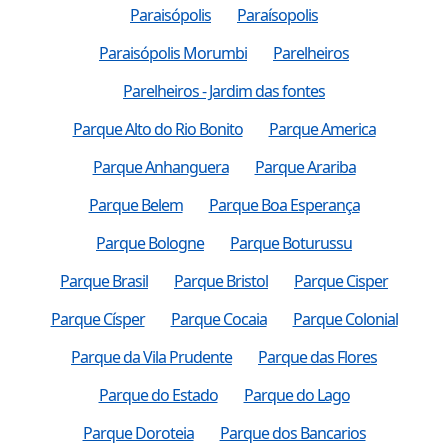
Paraisópolis
Paraísopolis
Paraisópolis Morumbi
Parelheiros
Parelheiros - Jardim das fontes
Parque Alto do Rio Bonito
Parque America
Parque Anhanguera
Parque Arariba
Parque Belem
Parque Boa Esperança
Parque Bologne
Parque Boturussu
Parque Brasil
Parque Bristol
Parque Cisper
Parque Císper
Parque Cocaia
Parque Colonial
Parque da Vila Prudente
Parque das Flores
Parque do Estado
Parque do Lago
Parque Doroteia
Parque dos Bancarios