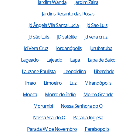
Jardim Wanda
Jardim Zaira
Jardins Recanto das Rosas
Jd Ângela Vila Santa Lucia
Jd Sao Luis
Jd são Luís
JD satélite
Jd vera cruz
Jd Vera Cruz
Jordanópolis
Jurubatuba
Lageado
Lajeado
Lapa
Lapa de Baixo
Lauzane Paulista
Leopoldina
Liberdade
limao
Limoeiro
Luz
Mirandópolis
Mooca
Morro do índio
Morro Grande
Morumbi
Nossa Senhora do O
Nossa Sra. do O
Parada Inglesa
Parada XV de Novembro
Paraisopolis