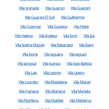
Vila granada
Vila Guacuri
Vila Guarani
Vila Guarani (Z Sul)
Vila Guilherme
Vila Guiomar
Vila Gustavo
Vila Hebe
Vila Helena
Vila Inglesa
Vila Iorio
Vila Isa
Vila Isolina Mazzei
Vila Itaberaba
Vila Itaim
Vila Ivone
Vila Jaguara
Vila Jaguari
Vila Jaraguá
Vila Joaniza
Vila Joao Batista
Vila Lais
Vila Leonor
Vila Liviero
Vila Lourdes
Vila Madalena
Vila Marari
Vila mariana
Vila Mariana
Vila Marieta
Vila Marilena
Vila Matilde
Vila Medeiros