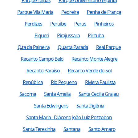
Parque Taipas
Parque Universitario Espirita
Parque Vila Maria
Pedreira
Penha de França
Perdizes
Peruibe
Perus
Pinheiros
Piqueri
Pirajussara
Pirituba
Q.ta da Paineira
Quarta Parada
Real Parque
Recanto Campo Belo
Recanto Monte Alegre
Recanto Paraíso
Recanto Verde do Sol
República
Rio Pequeno
Riviera Paulista
Sacoma
Santa Amelia
Santa Cecilia Grajau
Santa Edwirgens
Santa Ifigênia
Santa Maria - Diácono João Luiz Pozzobon
Santa Teresinha
Santana
Santo Amaro