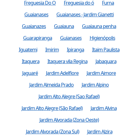
Freguesia Do O
Freguesia do ó
Furna
Guaianases
Guaianases - Jardim Gianetti
Guaianazes
Guaiauna
Guaiauna penha
Guarapiranga
Guianases
Higienópolis
Iguatemi
Imirim
Ipiranga
Itaim Paulista
Itaquera
Itaquera vila Regina
Jabaquara
Jaguaré
Jardim Adelfiore
Jardim Aimore
Jardim Almeida Prado
Jardim Alpino
Jardim Alto Alegre (Sao Rafael)
Jardim Alto Alegre (São Rafael)
Jardim Alvina
Jardim Alvorada (Zona Oeste)
Jardim Alvorada (Zona Sul)
Jardim Alzira