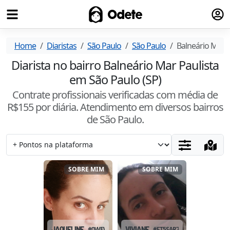
Fazer
Odete
Home
Diaristas
São Paulo
São Paulo
Balneário Mar P
Diarista no bairro Balneário Mar Paulista
em São Paulo (SP)
Contrate profissionais verificadas com média de
R$
155
por diária. Atendimento
em diversos bairros
de São Paulo
.
SOBRE MIM
SOBRE MIM
JAQUELINE
#
0WEWHLVD
VIVIANE
#
FT5SAR7J