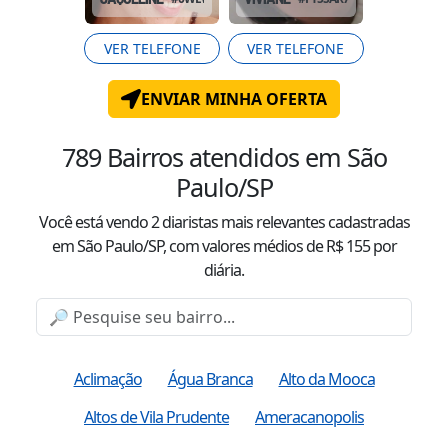
VER TELEFONE
VER TELEFONE
ENVIAR MINHA OFERTA
789
Bairros atendidos
em São
Paulo/SP
Você está vendo
2
diaristas mais relevantes cadastradas
em São Paulo/SP
, com valor
es
médio
s
de R$
155
por
diária.
Aclimação
Água Branca
Alto da Mooca
Altos de Vila Prudente
Ameracanopolis