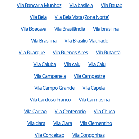
Vila Bancaria Munhoz
Vila basileia
Vila Bauab
Vila Bela
Vila Bela Vista (Zona Norte)
Vila Boacava
Vila Brasilândia
Vila brasilina
Vila Brasilina
Vila Brasilio Machado
Vila Buarque
Vila Buenos Aires
Vila Butantã
Vila Caiuba
Vila calu
Vila Calu
Vila Campanela
Vila Campestre
Vila Campo Grande
Vila Capela
Vila Cardoso Franco
Vila Carmosina
Vila Carrao
Vila Centenario
Vila Chuca
Vila clara
Vila Clara
Vila Clementino
Vila Conceicao
Vila Congonhas