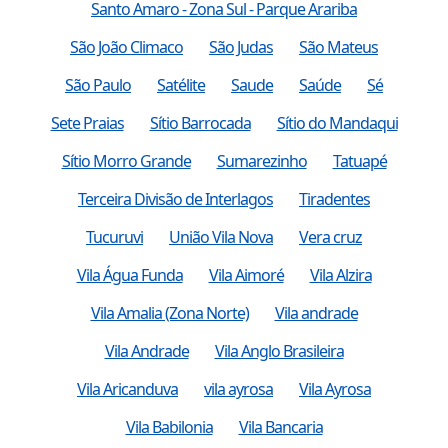
Santo Amaro - Zona Sul - Parque Arariba
São João Climaco
São Judas
São Mateus
São Paulo
Satélite
Saude
Saúde
Sé
Sete Praias
Sítio Barrocada
Sítio do Mandaqui
Sítio Morro Grande
Sumarezinho
Tatuapé
Terceira Divisão de Interlagos
Tiradentes
Tucuruvi
União Vila Nova
Vera cruz
Vila Água Funda
Vila Aimoré
Vila Alzira
Vila Amalia (Zona Norte)
Vila andrade
Vila Andrade
Vila Anglo Brasileira
Vila Aricanduva
vila ayrosa
Vila Ayrosa
Vila Babilonia
Vila Bancaria