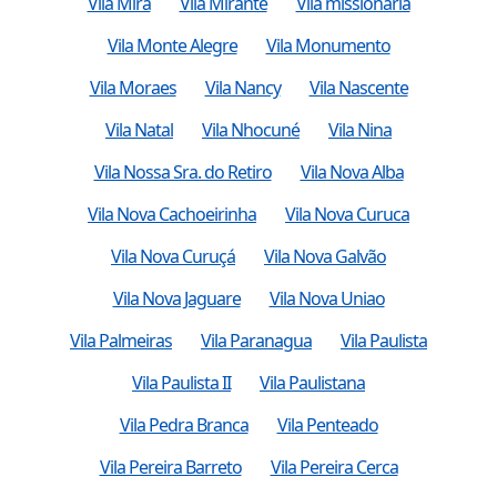
Vila Mira
Vila Mirante
Vila missionária
Vila Monte Alegre
Vila Monumento
Vila Moraes
Vila Nancy
Vila Nascente
Vila Natal
Vila Nhocuné
Vila Nina
Vila Nossa Sra. do Retiro
Vila Nova Alba
Vila Nova Cachoeirinha
Vila Nova Curuca
Vila Nova Curuçá
Vila Nova Galvão
Vila Nova Jaguare
Vila Nova Uniao
Vila Palmeiras
Vila Paranagua
Vila Paulista
Vila Paulista II
Vila Paulistana
Vila Pedra Branca
Vila Penteado
Vila Pereira Barreto
Vila Pereira Cerca