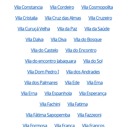
Vila Constancia
Vila Cordeiro
Vila Cosmopolita
Vila Cristalia
Vila Cruz das Almas
Vila Cruzeiro
Vila Curuçá Velha
Vila da Paz
Vila da Saúde
Vila Dalva
Vila Diva
Vila do Bosque
Vila do Castelo
Vila do Encontro
Vila do encontro Jabaquara
Vila do Sol
Vila Dom Pedro I
Vila dos Andrades
Vila dos Palmares
Vila Ede
Vila Ema
Vila Erna
Vila Espanhola
Vila Esperança
Vila Fachini
Vila Fatima
Vila Fátima Sapopemba
Vila Fazzeoni
Vila Formosa
Vila Franca
Vila Francos