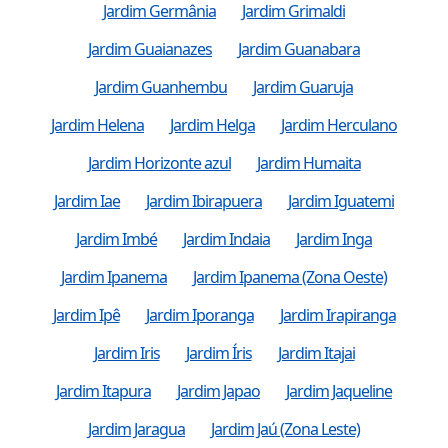
Jardim Germânia
Jardim Grimaldi
Jardim Guaianazes
Jardim Guanabara
Jardim Guanhembu
Jardim Guaruja
Jardim Helena
Jardim Helga
Jardim Herculano
Jardim Horizonte azul
Jardim Humaita
Jardim Iae
Jardim Ibirapuera
Jardim Iguatemi
Jardim Imbé
Jardim Indaia
Jardim Inga
Jardim Ipanema
Jardim Ipanema (Zona Oeste)
Jardim Ipê
Jardim Iporanga
Jardim Irapiranga
Jardim Iris
Jardim Íris
Jardim Itajai
Jardim Itapura
Jardim Japao
Jardim Jaqueline
Jardim Jaragua
Jardim Jaú (Zona Leste)