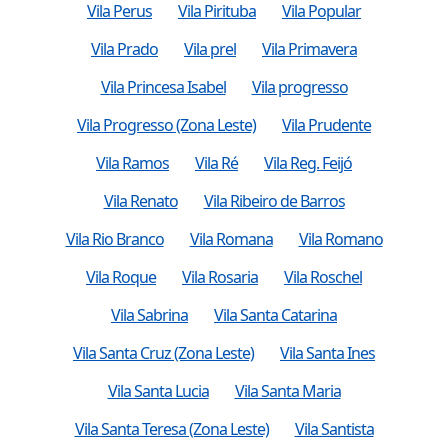
Vila Perus
Vila Pirituba
Vila Popular
Vila Prado
Vila prel
Vila Primavera
Vila Princesa Isabel
Vila progresso
Vila Progresso (Zona Leste)
Vila Prudente
Vila Ramos
Vila Ré
Vila Reg. Feijó
Vila Renato
Vila Ribeiro de Barros
Vila Rio Branco
Vila Romana
Vila Romano
Vila Roque
Vila Rosaria
Vila Roschel
Vila Sabrina
Vila Santa Catarina
Vila Santa Cruz (Zona Leste)
Vila Santa Ines
Vila Santa Lucia
Vila Santa Maria
Vila Santa Teresa (Zona Leste)
Vila Santista