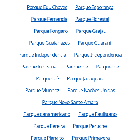
Parque Edu Chaves
Parque Esperança
Parque Fernanda
Parque Florestal
Parque Fongaro
Parque Grajau
Parque Guaianazes
Parque Guarani
Parque Independencia
Parque Independência
Parque Industrial
Parque ipe
Parque Ipe
Parque Ipê
Parque Jabaquara
Parque Munhoz
Parque Nações Unidas
Parque Novo Santo Amaro
Parque panamericano
Parque Paulistano
Parque Pereira
Parque Peruche
Parque Planalto
Parque Primavera