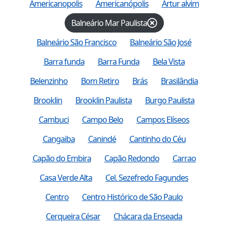
Americanopolis
Americanópolis
Artur alvim
Balneário Mar Paulista
Balneário São Francisco
Balneário São José
Barra funda
Barra Funda
Bela Vista
Belenzinho
Bom Retiro
Brás
Brasilândia
Brooklin
Brooklin Paulista
Burgo Paulista
Cambuci
Campo Belo
Campos Elíseos
Cangaiba
Canindé
Cantinho do Céu
Capão do Embira
Capão Redondo
Carrao
Casa Verde Alta
Cel. Sezefredo Fagundes
Centro
Centro Histórico de São Paulo
Cerqueira César
Chácara da Enseada