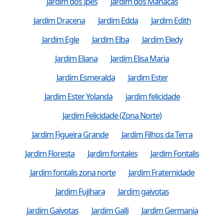
Jardim dos Ipes
Jardim dos Manacás
Jardim Dracena
Jardim Edda
Jardim Edith
Jardim Egle
Jardim Elba
Jardim Eledy
Jardim Eliana
Jardim Elisa Maria
Jardim Esmeralda
Jardim Ester
Jardim Ester Yolanda
jardim felicidade
Jardim Felicidade (Zona Norte)
Jardim Figueira Grande
Jardim Filhos da Terra
Jardim Floresta
Jardim fontales
Jardim Fontalis
Jardim fontalis zona norte
Jardim Fraternidade
Jardim Fujihara
Jardim gaivotas
Jardim Gaivotas
Jardim Galli
Jardim Germania