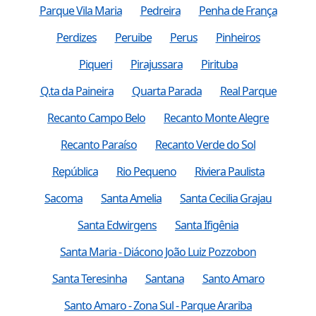
Parque Vila Maria
Pedreira
Penha de França
Perdizes
Peruibe
Perus
Pinheiros
Piqueri
Pirajussara
Pirituba
Q.ta da Paineira
Quarta Parada
Real Parque
Recanto Campo Belo
Recanto Monte Alegre
Recanto Paraíso
Recanto Verde do Sol
República
Rio Pequeno
Riviera Paulista
Sacoma
Santa Amelia
Santa Cecilia Grajau
Santa Edwirgens
Santa Ifigênia
Santa Maria - Diácono João Luiz Pozzobon
Santa Teresinha
Santana
Santo Amaro
Santo Amaro - Zona Sul - Parque Arariba