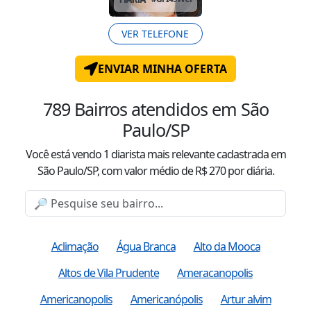
VER TELEFONE
ENVIAR MINHA OFERTA
789
Bairros atendidos
em São
Paulo/SP
Você está vendo
1
diarista mais relevante cadastrada
em
São Paulo/SP
, com valor
médio
de R$
270
por diária.
Aclimação
Água Branca
Alto da Mooca
Altos de Vila Prudente
Ameracanopolis
Americanopolis
Americanópolis
Artur alvim