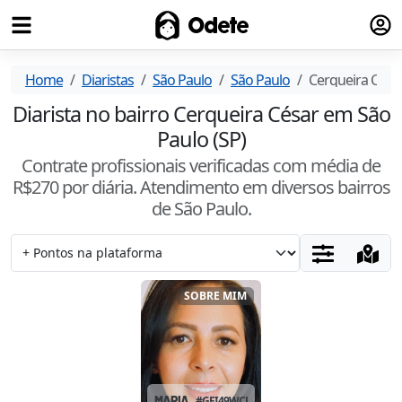
Fazer
Odete
Home
Diaristas
São Paulo
São Paulo
Cerqueira Césa
Diarista no bairro Cerqueira César em São
Paulo (SP)
Contrate profissionais verificadas com média de
R$
270
por diária. Atendimento
em diversos bairros
de São Paulo
.
SOBRE MIM
MARIA
#
GFI49WCF