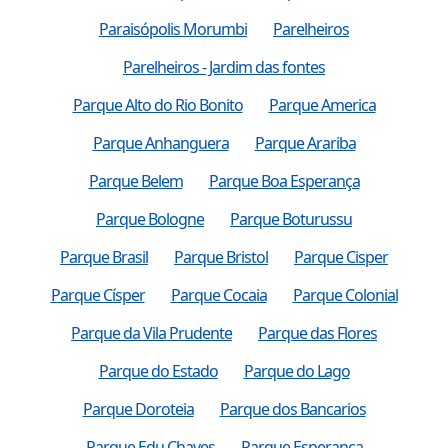
Paraisópolis Morumbi
Parelheiros
Parelheiros - Jardim das fontes
Parque Alto do Rio Bonito
Parque America
Parque Anhanguera
Parque Arariba
Parque Belem
Parque Boa Esperança
Parque Bologne
Parque Boturussu
Parque Brasil
Parque Bristol
Parque Cisper
Parque Císper
Parque Cocaia
Parque Colonial
Parque da Vila Prudente
Parque das Flores
Parque do Estado
Parque do Lago
Parque Doroteia
Parque dos Bancarios
Parque Edu Chaves
Parque Esperança