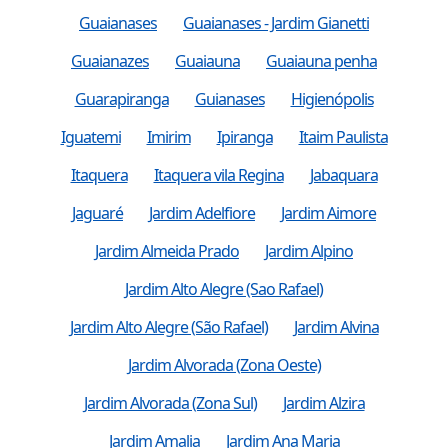
Guaianases
Guaianases - Jardim Gianetti
Guaianazes
Guaiauna
Guaiauna penha
Guarapiranga
Guianases
Higienópolis
Iguatemi
Imirim
Ipiranga
Itaim Paulista
Itaquera
Itaquera vila Regina
Jabaquara
Jaguaré
Jardim Adelfiore
Jardim Aimore
Jardim Almeida Prado
Jardim Alpino
Jardim Alto Alegre (Sao Rafael)
Jardim Alto Alegre (São Rafael)
Jardim Alvina
Jardim Alvorada (Zona Oeste)
Jardim Alvorada (Zona Sul)
Jardim Alzira
Jardim Amalia
Jardim Ana Maria