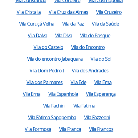
Vila Constancia
Vila Cordeiro
Vila Cosmopolita
Vila Cristalia
Vila Cruz das Almas
Vila Cruzeiro
Vila Curuçá Velha
Vila da Paz
Vila da Saúde
Vila Dalva
Vila Diva
Vila do Bosque
Vila do Castelo
Vila do Encontro
Vila do encontro Jabaquara
Vila do Sol
Vila Dom Pedro I
Vila dos Andrades
Vila dos Palmares
Vila Ede
Vila Ema
Vila Erna
Vila Espanhola
Vila Esperança
Vila Fachini
Vila Fatima
Vila Fátima Sapopemba
Vila Fazzeoni
Vila Formosa
Vila Franca
Vila Francos