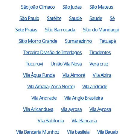
São João Climaco
São Judas
São Mateus
São Paulo
Satélite
Saude
Saúde
Sé
Sete Praias
Sítio Barrocada
Sítio do Mandaqui
Sítio Morro Grande
Sumarezinho
Tatuapé
Terceira Divisão de Interlagos
Tiradentes
Tucuruvi
União Vila Nova
Vera cruz
Vila Água Funda
Vila Aimoré
Vila Alzira
Vila Amalia (Zona Norte)
Vila andrade
Vila Andrade
Vila Anglo Brasileira
Vila Aricanduva
vila ayrosa
Vila Ayrosa
Vila Babilonia
Vila Bancaria
Vila Bancaria Munhoz
Vila basileia
Vila Bauab