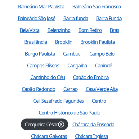
Balneário Mar Paulista
Balneário São Francisco
Balneário São José
Barra funda
Barra Funda
Bela Vista
Belenzinho
Bom Retiro
Brás
Brasilândia
Brooklin
Brooklin Paulista
Burgo Paulista
Cambuci
Campo Belo
Campos Elíseos
Cangaiba
Canindé
Cantinho do Céu
Capão do Embira
Capão Redondo
Carrao
Casa Verde Alta
Cel. Sezefredo Fagundes
Centro
Centro Histórico de São Paulo
Cerqueira César
Chácara da Enseada
Chácara Gaivotas
Chácara Inglesa