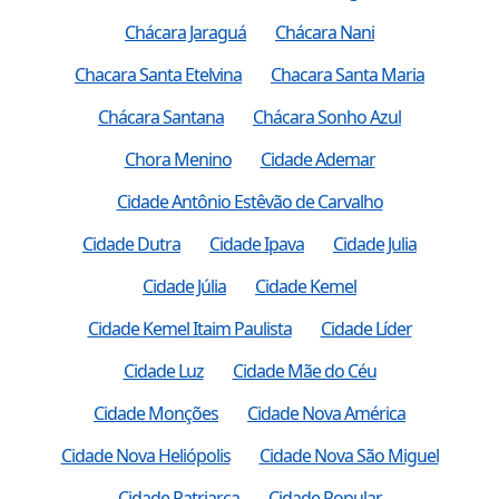
Chácara Jaraguá
Chácara Nani
Chacara Santa Etelvina
Chacara Santa Maria
Chácara Santana
Chácara Sonho Azul
Chora Menino
Cidade Ademar
Cidade Antônio Estêvão de Carvalho
Cidade Dutra
Cidade Ipava
Cidade Julia
Cidade Júlia
Cidade Kemel
Cidade Kemel Itaim Paulista
Cidade Líder
Cidade Luz
Cidade Mãe do Céu
Cidade Monções
Cidade Nova América
Cidade Nova Heliópolis
Cidade Nova São Miguel
Cidade Patriarca
Cidade Popular