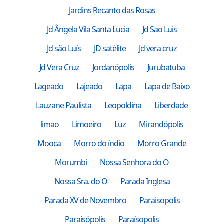
Jardins Recanto das Rosas
Jd Ângela Vila Santa Lucia
Jd Sao Luis
Jd são Luís
JD satélite
Jd vera cruz
Jd Vera Cruz
Jordanópolis
Jurubatuba
Lageado
Lajeado
Lapa
Lapa de Baixo
Lauzane Paulista
Leopoldina
Liberdade
limao
Limoeiro
Luz
Mirandópolis
Mooca
Morro do índio
Morro Grande
Morumbi
Nossa Senhora do O
Nossa Sra. do O
Parada Inglesa
Parada XV de Novembro
Paraisopolis
Paraisópolis
Paraísopolis