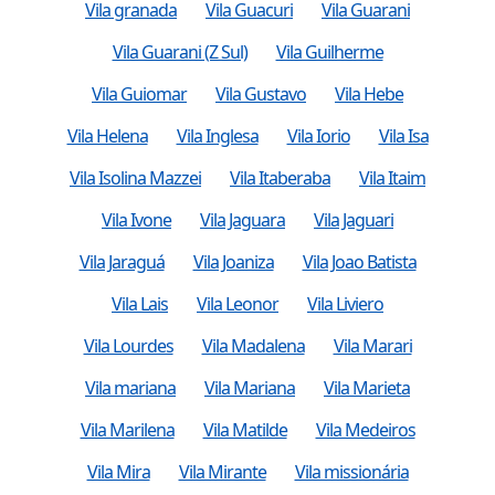
Vila granada
Vila Guacuri
Vila Guarani
Vila Guarani (Z Sul)
Vila Guilherme
Vila Guiomar
Vila Gustavo
Vila Hebe
Vila Helena
Vila Inglesa
Vila Iorio
Vila Isa
Vila Isolina Mazzei
Vila Itaberaba
Vila Itaim
Vila Ivone
Vila Jaguara
Vila Jaguari
Vila Jaraguá
Vila Joaniza
Vila Joao Batista
Vila Lais
Vila Leonor
Vila Liviero
Vila Lourdes
Vila Madalena
Vila Marari
Vila mariana
Vila Mariana
Vila Marieta
Vila Marilena
Vila Matilde
Vila Medeiros
Vila Mira
Vila Mirante
Vila missionária