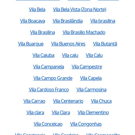
Vila Bela
Vila Bela Vista (Zona Norte)
Vila Boacava
Vila Brasilândia
Vila brasilina
Vila Brasilina
Vila Brasilio Machado
Vila Buarque
Vila Buenos Aires
Vila Butantã
Vila Caiuba
Vila calu
Vila Calu
Vila Campanela
Vila Campestre
Vila Campo Grande
Vila Capela
Vila Cardoso Franco
Vila Carmosina
Vila Carrao
Vila Centenario
Vila Chuca
Vila clara
Vila Clara
Vila Clementino
Vila Conceicao
Vila Congonhas