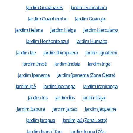
Jardim Guaianazes
Jardim Guanabara
Jardim Guanhembu
Jardim Guaruja
Jardim Helena
Jardim Helga
Jardim Herculano
Jardim Horizonte azul
Jardim Humaita
Jardim Iae
Jardim Ibirapuera
Jardim Iguatemi
Jardim Imbé
Jardim Indaia
Jardim Inga
Jardim Ipanema
Jardim Ipanema (Zona Oeste)
Jardim Ipê
Jardim Iporanga
Jardim Irapiranga
Jardim Iris
Jardim Íris
Jardim Itajai
Jardim Itapura
Jardim Japao
Jardim Jaqueline
Jardim Jaragua
Jardim Jaú (Zona Leste)
Jardim Joana D'arc
Jardim Joana D'Arc