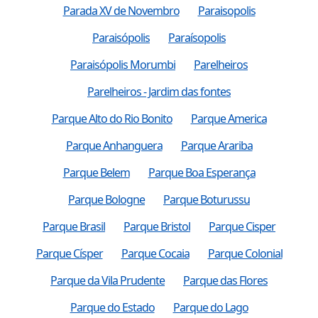
Parada XV de Novembro
Paraisopolis
Paraisópolis
Paraísopolis
Paraisópolis Morumbi
Parelheiros
Parelheiros - Jardim das fontes
Parque Alto do Rio Bonito
Parque America
Parque Anhanguera
Parque Arariba
Parque Belem
Parque Boa Esperança
Parque Bologne
Parque Boturussu
Parque Brasil
Parque Bristol
Parque Cisper
Parque Císper
Parque Cocaia
Parque Colonial
Parque da Vila Prudente
Parque das Flores
Parque do Estado
Parque do Lago