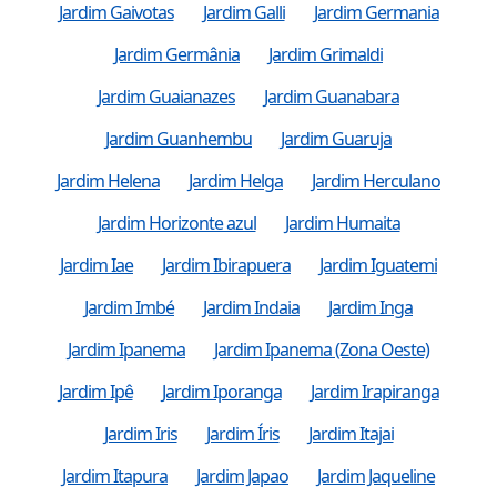
Jardim Gaivotas
Jardim Galli
Jardim Germania
Jardim Germânia
Jardim Grimaldi
Jardim Guaianazes
Jardim Guanabara
Jardim Guanhembu
Jardim Guaruja
Jardim Helena
Jardim Helga
Jardim Herculano
Jardim Horizonte azul
Jardim Humaita
Jardim Iae
Jardim Ibirapuera
Jardim Iguatemi
Jardim Imbé
Jardim Indaia
Jardim Inga
Jardim Ipanema
Jardim Ipanema (Zona Oeste)
Jardim Ipê
Jardim Iporanga
Jardim Irapiranga
Jardim Iris
Jardim Íris
Jardim Itajai
Jardim Itapura
Jardim Japao
Jardim Jaqueline