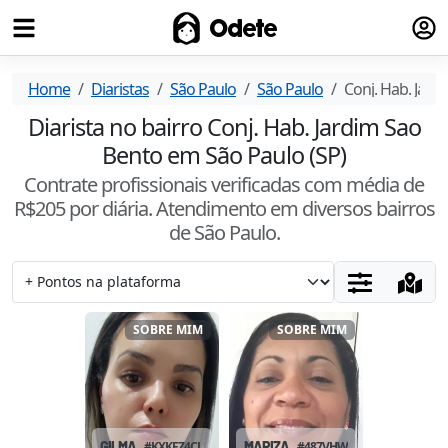
Fazer
Odete
Home
Diaristas
São Paulo
São Paulo
Conj. Hab. Jard
Diarista no bairro Conj. Hab. Jardim Sao
Bento em São Paulo (SP)
Contrate profissionais verificadas com média de
R$
205
por diária. Atendimento
em diversos bairros
de São Paulo
.
SOBRE MIM
SOBRE MIM
GILMA
#
KXKFZ4CJ
MARIZA
#
487VHWAM