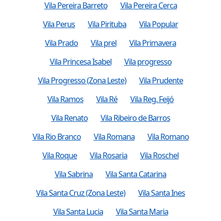
Vila Pereira Barreto
Vila Pereira Cerca
Vila Perus
Vila Pirituba
Vila Popular
Vila Prado
Vila prel
Vila Primavera
Vila Princesa Isabel
Vila progresso
Vila Progresso (Zona Leste)
Vila Prudente
Vila Ramos
Vila Ré
Vila Reg. Feijó
Vila Renato
Vila Ribeiro de Barros
Vila Rio Branco
Vila Romana
Vila Romano
Vila Roque
Vila Rosaria
Vila Roschel
Vila Sabrina
Vila Santa Catarina
Vila Santa Cruz (Zona Leste)
Vila Santa Ines
Vila Santa Lucia
Vila Santa Maria