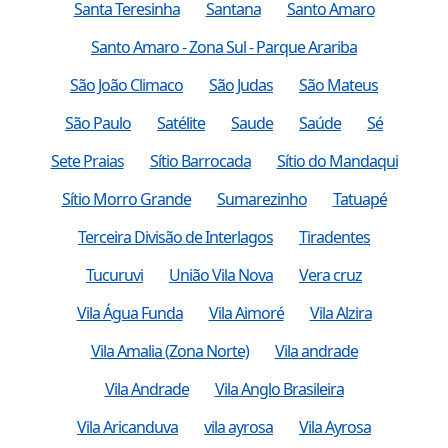
Santa Teresinha
Santana
Santo Amaro
Santo Amaro - Zona Sul - Parque Arariba
São João Climaco
São Judas
São Mateus
São Paulo
Satélite
Saude
Saúde
Sé
Sete Praias
Sítio Barrocada
Sítio do Mandaqui
Sítio Morro Grande
Sumarezinho
Tatuapé
Terceira Divisão de Interlagos
Tiradentes
Tucuruvi
União Vila Nova
Vera cruz
Vila Água Funda
Vila Aimoré
Vila Alzira
Vila Amalia (Zona Norte)
Vila andrade
Vila Andrade
Vila Anglo Brasileira
Vila Aricanduva
vila ayrosa
Vila Ayrosa