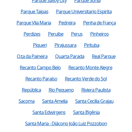
Parque Savoy City
Parque Sonia
Parque Taipas
Parque Universitario Espirita
Parque Vila Maria
Pedreira
Penha de França
Perdizes
Peruibe
Perus
Pinheiros
Piqueri
Pirajussara
Pirituba
Q.ta da Paineira
Quarta Parada
Real Parque
Recanto Campo Belo
Recanto Monte Alegre
Recanto Paraíso
Recanto Verde do Sol
República
Rio Pequeno
Riviera Paulista
Sacoma
Santa Amelia
Santa Cecilia Grajau
Santa Edwirgens
Santa Ifigênia
Santa Maria - Diácono João Luiz Pozzobon