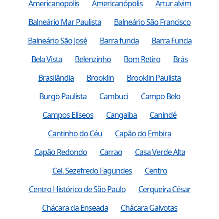
Americanopolis
Americanópolis
Artur alvim
Balneário Mar Paulista
Balneário São Francisco
Balneário São José
Barra funda
Barra Funda
Bela Vista
Belenzinho
Bom Retiro
Brás
Brasilândia
Brooklin
Brooklin Paulista
Burgo Paulista
Cambuci
Campo Belo
Campos Elíseos
Cangaiba
Canindé
Cantinho do Céu
Capão do Embira
Capão Redondo
Carrao
Casa Verde Alta
Cel. Sezefredo Fagundes
Centro
Centro Histórico de São Paulo
Cerqueira César
Chácara da Enseada
Chácara Gaivotas