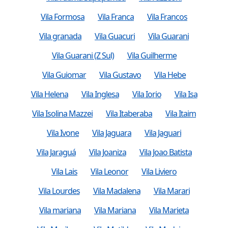
Vila Formosa
Vila Franca
Vila Francos
Vila granada
Vila Guacuri
Vila Guarani
Vila Guarani (Z Sul)
Vila Guilherme
Vila Guiomar
Vila Gustavo
Vila Hebe
Vila Helena
Vila Inglesa
Vila Iorio
Vila Isa
Vila Isolina Mazzei
Vila Itaberaba
Vila Itaim
Vila Ivone
Vila Jaguara
Vila Jaguari
Vila Jaraguá
Vila Joaniza
Vila Joao Batista
Vila Lais
Vila Leonor
Vila Liviero
Vila Lourdes
Vila Madalena
Vila Marari
Vila mariana
Vila Mariana
Vila Marieta