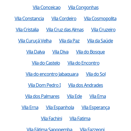
Vila Conceicao
Vila Congonhas
Vila Constancia
Vila Cordeiro
Vila Cosmopolita
Vila Cristalia
Vila Cruz das Almas
Vila Cruzeiro
Vila Curuçá Velha
Vila da Paz
Vila da Saúde
Vila Dalva
Vila Diva
Vila do Bosque
Vila do Castelo
Vila do Encontro
Vila do encontro Jabaquara
Vila do Sol
Vila Dom Pedro I
Vila dos Andrades
Vila dos Palmares
Vila Ede
Vila Ema
Vila Erna
Vila Espanhola
Vila Esperança
Vila Fachini
Vila Fatima
Vila Fátima Sapopemba
Vila Fazzeoni