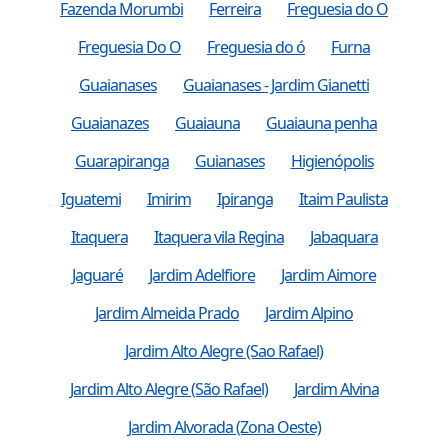
Fazenda Morumbi
Ferreira
Freguesia do O
Freguesia Do O
Freguesia do ó
Furna
Guaianases
Guaianases - Jardim Gianetti
Guaianazes
Guaiauna
Guaiauna penha
Guarapiranga
Guianases
Higienópolis
Iguatemi
Imirim
Ipiranga
Itaim Paulista
Itaquera
Itaquera vila Regina
Jabaquara
Jaguaré
Jardim Adelfiore
Jardim Aimore
Jardim Almeida Prado
Jardim Alpino
Jardim Alto Alegre (Sao Rafael)
Jardim Alto Alegre (São Rafael)
Jardim Alvina
Jardim Alvorada (Zona Oeste)