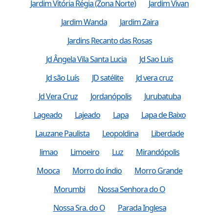
Jardim Vitória Régia (Zona Norte)
Jardim Vivan
Jardim Wanda
Jardim Zaira
Jardins Recanto das Rosas
Jd Ângela Vila Santa Lucia
Jd Sao Luis
Jd são Luís
JD satélite
Jd vera cruz
Jd Vera Cruz
Jordanópolis
Jurubatuba
Lageado
Lajeado
Lapa
Lapa de Baixo
Lauzane Paulista
Leopoldina
Liberdade
limao
Limoeiro
Luz
Mirandópolis
Mooca
Morro do índio
Morro Grande
Morumbi
Nossa Senhora do O
Nossa Sra. do O
Parada Inglesa