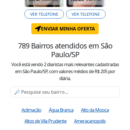
VER TELEFONE
VER TELEFONE
ENVIAR MINHA OFERTA
789
Bairros atendidos
em São
Paulo/SP
Você está vendo
2
diaristas mais relevantes cadastradas
em São Paulo/SP
, com valor
es
médio
s
de R$
205
por
diária.
Aclimação
Água Branca
Alto da Mooca
Altos de Vila Prudente
Ameracanopolis