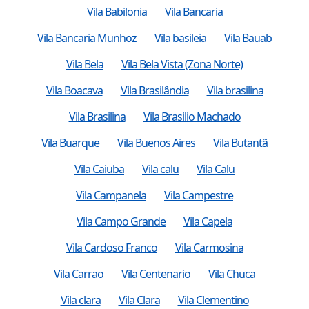
Vila Babilonia
Vila Bancaria
Vila Bancaria Munhoz
Vila basileia
Vila Bauab
Vila Bela
Vila Bela Vista (Zona Norte)
Vila Boacava
Vila Brasilândia
Vila brasilina
Vila Brasilina
Vila Brasilio Machado
Vila Buarque
Vila Buenos Aires
Vila Butantã
Vila Caiuba
Vila calu
Vila Calu
Vila Campanela
Vila Campestre
Vila Campo Grande
Vila Capela
Vila Cardoso Franco
Vila Carmosina
Vila Carrao
Vila Centenario
Vila Chuca
Vila clara
Vila Clara
Vila Clementino