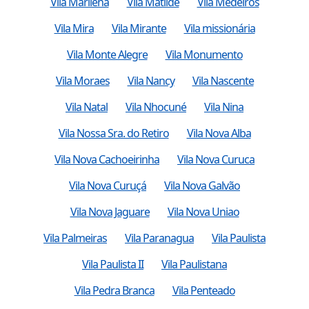
Vila Marilena
Vila Matilde
Vila Medeiros
Vila Mira
Vila Mirante
Vila missionária
Vila Monte Alegre
Vila Monumento
Vila Moraes
Vila Nancy
Vila Nascente
Vila Natal
Vila Nhocuné
Vila Nina
Vila Nossa Sra. do Retiro
Vila Nova Alba
Vila Nova Cachoeirinha
Vila Nova Curuca
Vila Nova Curuçá
Vila Nova Galvão
Vila Nova Jaguare
Vila Nova Uniao
Vila Palmeiras
Vila Paranagua
Vila Paulista
Vila Paulista II
Vila Paulistana
Vila Pedra Branca
Vila Penteado