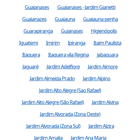
Guaianases
Guaianases - Jardim Gianetti
Guaianazes
Guaiauna
Guaiauna penha
Guarapiranga
Guianases
Higienópolis
Iguatemi
Imirim
Ipiranga
Itaim Paulista
Itaquera
Itaquera vila Regina
Jabaquara
Jaguaré
Jardim Adelfiore
Jardim Aimore
Jardim Almeida Prado
Jardim Alpino
Jardim Alto Alegre (Sao Rafael)
Jardim Alto Alegre (São Rafael)
Jardim Alvina
Jardim Alvorada (Zona Oeste)
Jardim Alvorada (Zona Sul)
Jardim Alzira
Jardim Amalia
Jardim Ana Maria