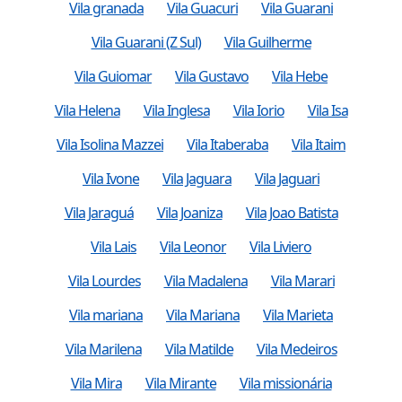
Vila granada
Vila Guacuri
Vila Guarani
Vila Guarani (Z Sul)
Vila Guilherme
Vila Guiomar
Vila Gustavo
Vila Hebe
Vila Helena
Vila Inglesa
Vila Iorio
Vila Isa
Vila Isolina Mazzei
Vila Itaberaba
Vila Itaim
Vila Ivone
Vila Jaguara
Vila Jaguari
Vila Jaraguá
Vila Joaniza
Vila Joao Batista
Vila Lais
Vila Leonor
Vila Liviero
Vila Lourdes
Vila Madalena
Vila Marari
Vila mariana
Vila Mariana
Vila Marieta
Vila Marilena
Vila Matilde
Vila Medeiros
Vila Mira
Vila Mirante
Vila missionária