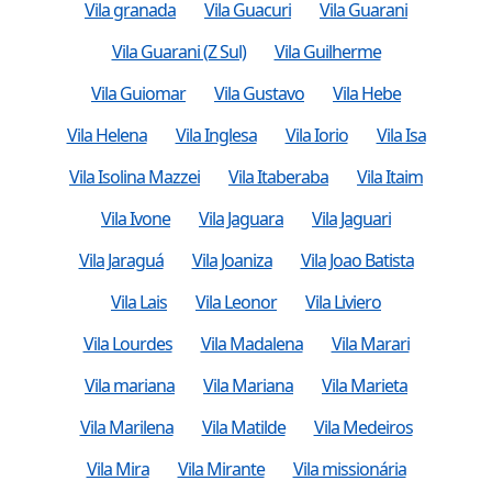
Vila granada
Vila Guacuri
Vila Guarani
Vila Guarani (Z Sul)
Vila Guilherme
Vila Guiomar
Vila Gustavo
Vila Hebe
Vila Helena
Vila Inglesa
Vila Iorio
Vila Isa
Vila Isolina Mazzei
Vila Itaberaba
Vila Itaim
Vila Ivone
Vila Jaguara
Vila Jaguari
Vila Jaraguá
Vila Joaniza
Vila Joao Batista
Vila Lais
Vila Leonor
Vila Liviero
Vila Lourdes
Vila Madalena
Vila Marari
Vila mariana
Vila Mariana
Vila Marieta
Vila Marilena
Vila Matilde
Vila Medeiros
Vila Mira
Vila Mirante
Vila missionária