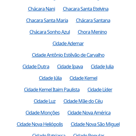
Chácara Nani
Chacara Santa Etelvina
Chacara Santa Maria
Chácara Santana
Chácara Sonho Azul
Chora Menino
Cidade Ademar
Cidade Antônio Estêvão de Carvalho
Cidade Dutra
Cidade Ipava
Cidade Julia
Cidade Júlia
Cidade Kemel
Cidade Kemel Itaim Paulista
Cidade Líder
Cidade Luz
Cidade Mãe do Céu
Cidade Monções
Cidade Nova América
Cidade Nova Heliópolis
Cidade Nova São Miguel
Cidade Patriarca
Cidade Popular