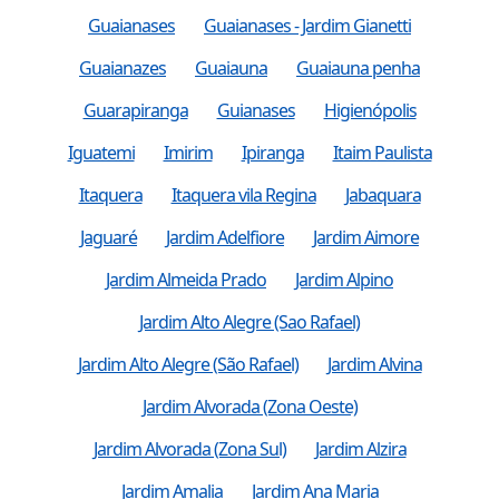
Guaianases
Guaianases - Jardim Gianetti
Guaianazes
Guaiauna
Guaiauna penha
Guarapiranga
Guianases
Higienópolis
Iguatemi
Imirim
Ipiranga
Itaim Paulista
Itaquera
Itaquera vila Regina
Jabaquara
Jaguaré
Jardim Adelfiore
Jardim Aimore
Jardim Almeida Prado
Jardim Alpino
Jardim Alto Alegre (Sao Rafael)
Jardim Alto Alegre (São Rafael)
Jardim Alvina
Jardim Alvorada (Zona Oeste)
Jardim Alvorada (Zona Sul)
Jardim Alzira
Jardim Amalia
Jardim Ana Maria