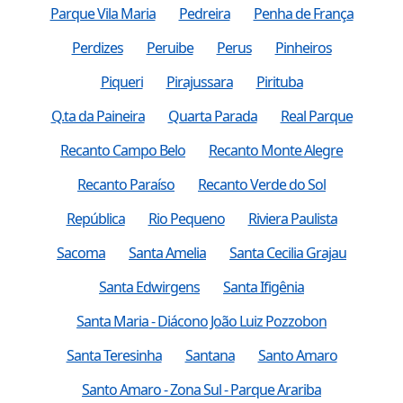
Parque Vila Maria
Pedreira
Penha de França
Perdizes
Peruibe
Perus
Pinheiros
Piqueri
Pirajussara
Pirituba
Q.ta da Paineira
Quarta Parada
Real Parque
Recanto Campo Belo
Recanto Monte Alegre
Recanto Paraíso
Recanto Verde do Sol
República
Rio Pequeno
Riviera Paulista
Sacoma
Santa Amelia
Santa Cecilia Grajau
Santa Edwirgens
Santa Ifigênia
Santa Maria - Diácono João Luiz Pozzobon
Santa Teresinha
Santana
Santo Amaro
Santo Amaro - Zona Sul - Parque Arariba