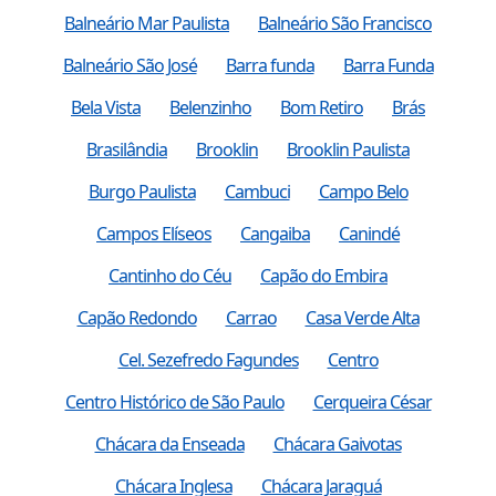
Balneário Mar Paulista
Balneário São Francisco
Balneário São José
Barra funda
Barra Funda
Bela Vista
Belenzinho
Bom Retiro
Brás
Brasilândia
Brooklin
Brooklin Paulista
Burgo Paulista
Cambuci
Campo Belo
Campos Elíseos
Cangaiba
Canindé
Cantinho do Céu
Capão do Embira
Capão Redondo
Carrao
Casa Verde Alta
Cel. Sezefredo Fagundes
Centro
Centro Histórico de São Paulo
Cerqueira César
Chácara da Enseada
Chácara Gaivotas
Chácara Inglesa
Chácara Jaraguá