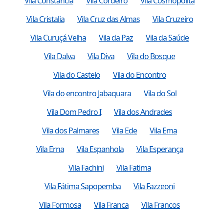
Vila Constancia
Vila Cordeiro
Vila Cosmopolita
Vila Cristalia
Vila Cruz das Almas
Vila Cruzeiro
Vila Curuçá Velha
Vila da Paz
Vila da Saúde
Vila Dalva
Vila Diva
Vila do Bosque
Vila do Castelo
Vila do Encontro
Vila do encontro Jabaquara
Vila do Sol
Vila Dom Pedro I
Vila dos Andrades
Vila dos Palmares
Vila Ede
Vila Ema
Vila Erna
Vila Espanhola
Vila Esperança
Vila Fachini
Vila Fatima
Vila Fátima Sapopemba
Vila Fazzeoni
Vila Formosa
Vila Franca
Vila Francos