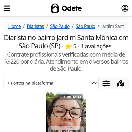
Fazer
Odete
Home
Diaristas
São Paulo
São Paulo
Jardim Santa M
Diarista no bairro Jardim Santa Mônica em
São Paulo (SP)
- ⭐
5
-
1
avaliações
Contrate profissionais verificadas com média de
R$
220
por diária. Atendimento
em diversos bairros
de São Paulo
.
SOBRE MIM
MARLUCIA CORDEIRO
#
8EAXZJBC