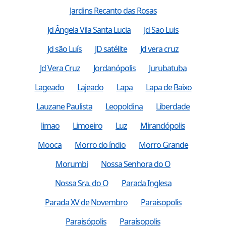
Jardins Recanto das Rosas
Jd Ângela Vila Santa Lucia
Jd Sao Luis
Jd são Luís
JD satélite
Jd vera cruz
Jd Vera Cruz
Jordanópolis
Jurubatuba
Lageado
Lajeado
Lapa
Lapa de Baixo
Lauzane Paulista
Leopoldina
Liberdade
limao
Limoeiro
Luz
Mirandópolis
Mooca
Morro do índio
Morro Grande
Morumbi
Nossa Senhora do O
Nossa Sra. do O
Parada Inglesa
Parada XV de Novembro
Paraisopolis
Paraisópolis
Paraísopolis