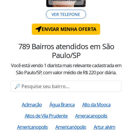
VER TELEFONE
ENVIAR MINHA OFERTA
789
Bairros atendidos
em São
Paulo/SP
Você está vendo
1
diarista mais relevante cadastrada
em
São Paulo/SP
, com valor
médio
de R$
220
por diária.
Aclimação
Água Branca
Alto da Mooca
Altos de Vila Prudente
Ameracanopolis
Americanopolis
Americanópolis
Artur alvim