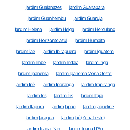
Jardim Guaianazes
Jardim Guanabara
Jardim Guanhembu
Jardim Guaruja
Jardim Helena
Jardim Helga
Jardim Herculano
Jardim Horizonte azul
Jardim Humaita
Jardim Iae
Jardim Ibirapuera
Jardim Iguatemi
Jardim Imbé
Jardim Indaia
Jardim Inga
Jardim Ipanema
Jardim Ipanema (Zona Oeste)
Jardim Ipê
Jardim Iporanga
Jardim Irapiranga
Jardim Iris
Jardim Íris
Jardim Itajai
Jardim Itapura
Jardim Japao
Jardim Jaqueline
Jardim Jaragua
Jardim Jaú (Zona Leste)
Jardim Joana D'arc
Jardim Joana D'Arc