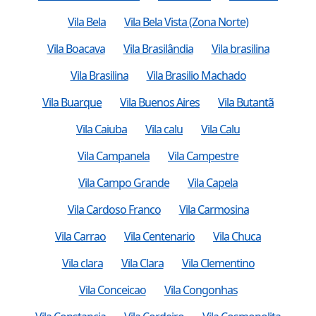
Vila Bela
Vila Bela Vista (Zona Norte)
Vila Boacava
Vila Brasilândia
Vila brasilina
Vila Brasilina
Vila Brasilio Machado
Vila Buarque
Vila Buenos Aires
Vila Butantã
Vila Caiuba
Vila calu
Vila Calu
Vila Campanela
Vila Campestre
Vila Campo Grande
Vila Capela
Vila Cardoso Franco
Vila Carmosina
Vila Carrao
Vila Centenario
Vila Chuca
Vila clara
Vila Clara
Vila Clementino
Vila Conceicao
Vila Congonhas