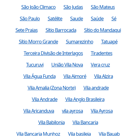
São João Climaco
São Judas
São Mateus
São Paulo
Satélite
Saude
Saúde
Sé
Sete Praias
Sítio Barrocada
Sítio do Mandaqui
Sítio Morro Grande
Sumarezinho
Tatuapé
Terceira Divisão de Interlagos
Tiradentes
Tucuruvi
União Vila Nova
Vera cruz
Vila Água Funda
Vila Aimoré
Vila Alzira
Vila Amalia (Zona Norte)
Vila andrade
Vila Andrade
Vila Anglo Brasileira
Vila Aricanduva
vila ayrosa
Vila Ayrosa
Vila Babilonia
Vila Bancaria
Vila Bancaria Munhoz
Vila basileia
Vila Bauab