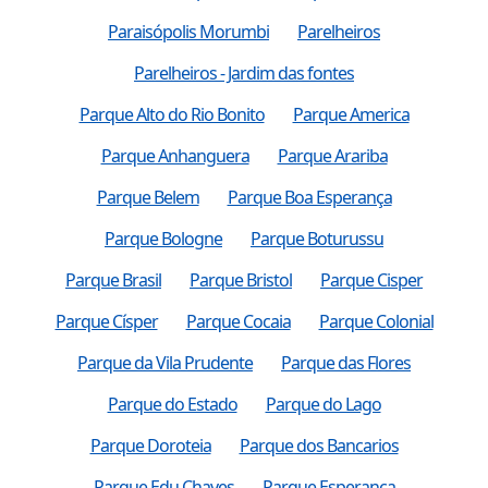
Paraisópolis Morumbi
Parelheiros
Parelheiros - Jardim das fontes
Parque Alto do Rio Bonito
Parque America
Parque Anhanguera
Parque Arariba
Parque Belem
Parque Boa Esperança
Parque Bologne
Parque Boturussu
Parque Brasil
Parque Bristol
Parque Cisper
Parque Císper
Parque Cocaia
Parque Colonial
Parque da Vila Prudente
Parque das Flores
Parque do Estado
Parque do Lago
Parque Doroteia
Parque dos Bancarios
Parque Edu Chaves
Parque Esperança