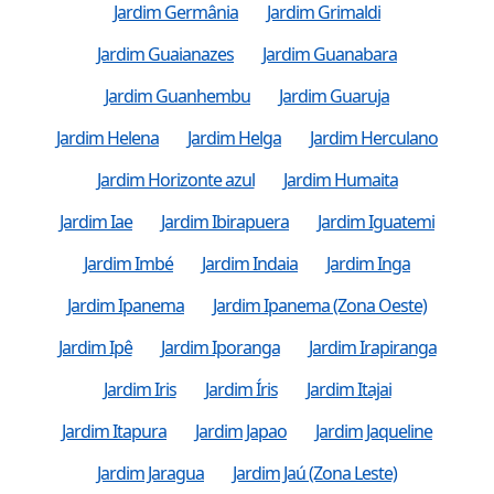
Jardim Germânia
Jardim Grimaldi
Jardim Guaianazes
Jardim Guanabara
Jardim Guanhembu
Jardim Guaruja
Jardim Helena
Jardim Helga
Jardim Herculano
Jardim Horizonte azul
Jardim Humaita
Jardim Iae
Jardim Ibirapuera
Jardim Iguatemi
Jardim Imbé
Jardim Indaia
Jardim Inga
Jardim Ipanema
Jardim Ipanema (Zona Oeste)
Jardim Ipê
Jardim Iporanga
Jardim Irapiranga
Jardim Iris
Jardim Íris
Jardim Itajai
Jardim Itapura
Jardim Japao
Jardim Jaqueline
Jardim Jaragua
Jardim Jaú (Zona Leste)