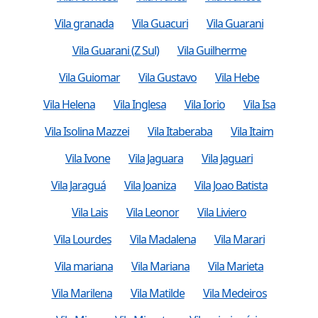
Vila granada
Vila Guacuri
Vila Guarani
Vila Guarani (Z Sul)
Vila Guilherme
Vila Guiomar
Vila Gustavo
Vila Hebe
Vila Helena
Vila Inglesa
Vila Iorio
Vila Isa
Vila Isolina Mazzei
Vila Itaberaba
Vila Itaim
Vila Ivone
Vila Jaguara
Vila Jaguari
Vila Jaraguá
Vila Joaniza
Vila Joao Batista
Vila Lais
Vila Leonor
Vila Liviero
Vila Lourdes
Vila Madalena
Vila Marari
Vila mariana
Vila Mariana
Vila Marieta
Vila Marilena
Vila Matilde
Vila Medeiros