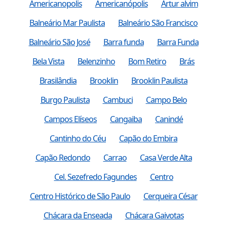
Americanopolis
Americanópolis
Artur alvim
Balneário Mar Paulista
Balneário São Francisco
Balneário São José
Barra funda
Barra Funda
Bela Vista
Belenzinho
Bom Retiro
Brás
Brasilândia
Brooklin
Brooklin Paulista
Burgo Paulista
Cambuci
Campo Belo
Campos Elíseos
Cangaiba
Canindé
Cantinho do Céu
Capão do Embira
Capão Redondo
Carrao
Casa Verde Alta
Cel. Sezefredo Fagundes
Centro
Centro Histórico de São Paulo
Cerqueira César
Chácara da Enseada
Chácara Gaivotas