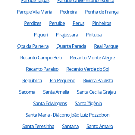
Parque Taipas
Parque Universitario Espirita
Parque Vila Maria
Pedreira
Penha de França
Perdizes
Peruibe
Perus
Pinheiros
Piqueri
Pirajussara
Pirituba
Q.ta da Paineira
Quarta Parada
Real Parque
Recanto Campo Belo
Recanto Monte Alegre
Recanto Paraíso
Recanto Verde do Sol
República
Rio Pequeno
Riviera Paulista
Sacoma
Santa Amelia
Santa Cecilia Grajau
Santa Edwirgens
Santa Ifigênia
Santa Maria - Diácono João Luiz Pozzobon
Santa Teresinha
Santana
Santo Amaro