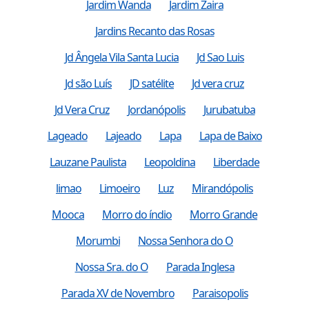
Jardim Wanda
Jardim Zaira
Jardins Recanto das Rosas
Jd Ângela Vila Santa Lucia
Jd Sao Luis
Jd são Luís
JD satélite
Jd vera cruz
Jd Vera Cruz
Jordanópolis
Jurubatuba
Lageado
Lajeado
Lapa
Lapa de Baixo
Lauzane Paulista
Leopoldina
Liberdade
limao
Limoeiro
Luz
Mirandópolis
Mooca
Morro do índio
Morro Grande
Morumbi
Nossa Senhora do O
Nossa Sra. do O
Parada Inglesa
Parada XV de Novembro
Paraisopolis