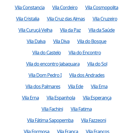
Vila Constancia
Vila Cordeiro
Vila Cosmopolita
Vila Cristalia
Vila Cruz das Almas
Vila Cruzeiro
Vila Curuçá Velha
Vila da Paz
Vila da Saúde
Vila Dalva
Vila Diva
Vila do Bosque
Vila do Castelo
Vila do Encontro
Vila do encontro Jabaquara
Vila do Sol
Vila Dom Pedro I
Vila dos Andrades
Vila dos Palmares
Vila Ede
Vila Ema
Vila Erna
Vila Espanhola
Vila Esperança
Vila Fachini
Vila Fatima
Vila Fátima Sapopemba
Vila Fazzeoni
Vila Formosa
Vila Franca
Vila Francos