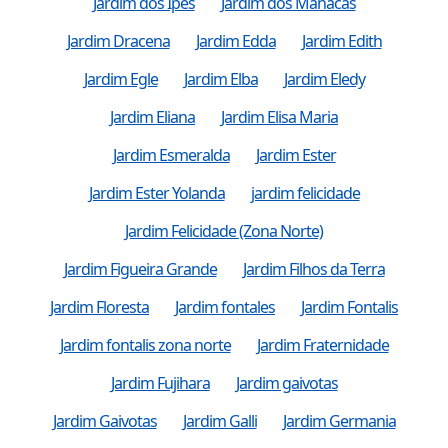
Jardim dos Ipes
Jardim dos Manacás
Jardim Dracena
Jardim Edda
Jardim Edith
Jardim Egle
Jardim Elba
Jardim Eledy
Jardim Eliana
Jardim Elisa Maria
Jardim Esmeralda
Jardim Ester
Jardim Ester Yolanda
jardim felicidade
Jardim Felicidade (Zona Norte)
Jardim Figueira Grande
Jardim Filhos da Terra
Jardim Floresta
Jardim fontales
Jardim Fontalis
Jardim fontalis zona norte
Jardim Fraternidade
Jardim Fujihara
Jardim gaivotas
Jardim Gaivotas
Jardim Galli
Jardim Germania