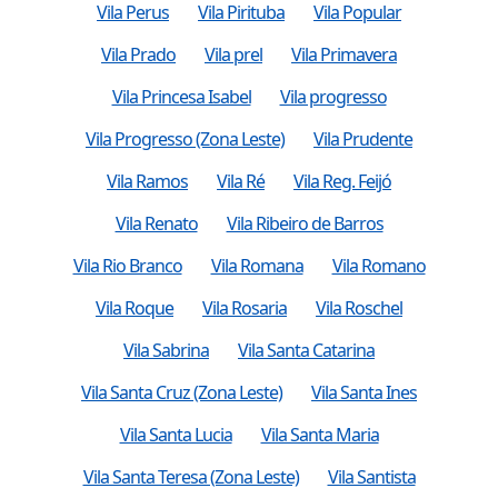
Vila Perus
Vila Pirituba
Vila Popular
Vila Prado
Vila prel
Vila Primavera
Vila Princesa Isabel
Vila progresso
Vila Progresso (Zona Leste)
Vila Prudente
Vila Ramos
Vila Ré
Vila Reg. Feijó
Vila Renato
Vila Ribeiro de Barros
Vila Rio Branco
Vila Romana
Vila Romano
Vila Roque
Vila Rosaria
Vila Roschel
Vila Sabrina
Vila Santa Catarina
Vila Santa Cruz (Zona Leste)
Vila Santa Ines
Vila Santa Lucia
Vila Santa Maria
Vila Santa Teresa (Zona Leste)
Vila Santista