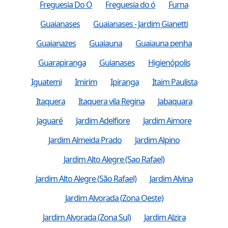
Freguesia Do O
Freguesia do ó
Furna
Guaianases
Guaianases - Jardim Gianetti
Guaianazes
Guaiauna
Guaiauna penha
Guarapiranga
Guianases
Higienópolis
Iguatemi
Imirim
Ipiranga
Itaim Paulista
Itaquera
Itaquera vila Regina
Jabaquara
Jaguaré
Jardim Adelfiore
Jardim Aimore
Jardim Almeida Prado
Jardim Alpino
Jardim Alto Alegre (Sao Rafael)
Jardim Alto Alegre (São Rafael)
Jardim Alvina
Jardim Alvorada (Zona Oeste)
Jardim Alvorada (Zona Sul)
Jardim Alzira