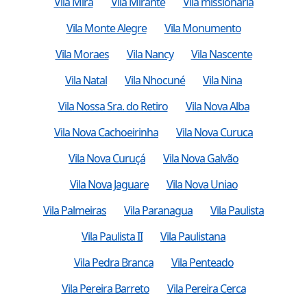
Vila Mira
Vila Mirante
Vila missionária
Vila Monte Alegre
Vila Monumento
Vila Moraes
Vila Nancy
Vila Nascente
Vila Natal
Vila Nhocuné
Vila Nina
Vila Nossa Sra. do Retiro
Vila Nova Alba
Vila Nova Cachoeirinha
Vila Nova Curuca
Vila Nova Curuçá
Vila Nova Galvão
Vila Nova Jaguare
Vila Nova Uniao
Vila Palmeiras
Vila Paranagua
Vila Paulista
Vila Paulista II
Vila Paulistana
Vila Pedra Branca
Vila Penteado
Vila Pereira Barreto
Vila Pereira Cerca