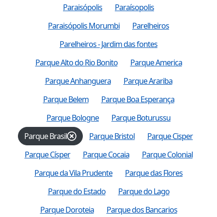
Paraisópolis
Paraísopolis
Paraisópolis Morumbi
Parelheiros
Parelheiros - Jardim das fontes
Parque Alto do Rio Bonito
Parque America
Parque Anhanguera
Parque Arariba
Parque Belem
Parque Boa Esperança
Parque Bologne
Parque Boturussu
Parque Brasil
Parque Bristol
Parque Cisper
Parque Císper
Parque Cocaia
Parque Colonial
Parque da Vila Prudente
Parque das Flores
Parque do Estado
Parque do Lago
Parque Doroteia
Parque dos Bancarios