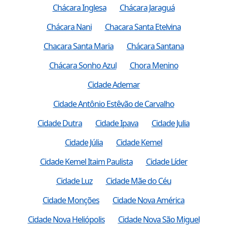
Chácara Inglesa
Chácara Jaraguá
Chácara Nani
Chacara Santa Etelvina
Chacara Santa Maria
Chácara Santana
Chácara Sonho Azul
Chora Menino
Cidade Ademar
Cidade Antônio Estêvão de Carvalho
Cidade Dutra
Cidade Ipava
Cidade Julia
Cidade Júlia
Cidade Kemel
Cidade Kemel Itaim Paulista
Cidade Líder
Cidade Luz
Cidade Mãe do Céu
Cidade Monções
Cidade Nova América
Cidade Nova Heliópolis
Cidade Nova São Miguel