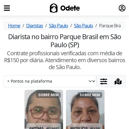
Fazer
Odete
Home
Diaristas
São Paulo
São Paulo
Parque Brasil
Diarista no bairro Parque Brasil em São
Paulo (SP)
Contrate profissionais verificadas com média de
R$
150
por diária. Atendimento
em diversos bairros
de São Paulo
.
SOBRE MIM
SOBRE MIM
ANTÔNIA
#
EUHVOLBD
NATALÍCIA
#
UUWFDVKK