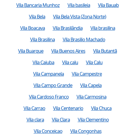
Vila Bancaria Munhoz
Vila basileia
Vila Bauab
Vila Bela
Vila Bela Vista (Zona Norte)
Vila Boacava
Vila Brasilândia
Vila brasilina
Vila Brasilina
Vila Brasilio Machado
Vila Buarque
Vila Buenos Aires
Vila Butantã
Vila Caiuba
Vila calu
Vila Calu
Vila Campanela
Vila Campestre
Vila Campo Grande
Vila Capela
Vila Cardoso Franco
Vila Carmosina
Vila Carrao
Vila Centenario
Vila Chuca
Vila clara
Vila Clara
Vila Clementino
Vila Conceicao
Vila Congonhas