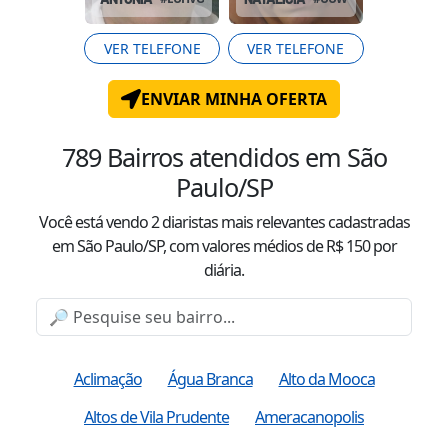
VER TELEFONE
VER TELEFONE
ENVIAR MINHA OFERTA
789
Bairros atendidos
em São
Paulo/SP
Você está vendo
2
diaristas mais relevantes cadastradas
em São Paulo/SP
, com valor
es
médio
s
de R$
150
por
diária.
Aclimação
Água Branca
Alto da Mooca
Altos de Vila Prudente
Ameracanopolis