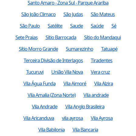
Santo Amaro - Zona Sul - Parque Arariba
São João Climaco
São Judas
São Mateus
São Paulo
Satélite
Saude
Saúde
Sé
Sete Praias
Sítio Barrocada
Sítio do Mandaqui
Sítio Morro Grande
Sumarezinho
Tatuapé
Terceira Divisão de Interlagos
Tiradentes
Tucuruvi
União Vila Nova
Vera cruz
Vila Água Funda
Vila Aimoré
Vila Alzira
Vila Amalia (Zona Norte)
Vila andrade
Vila Andrade
Vila Anglo Brasileira
Vila Aricanduva
vila ayrosa
Vila Ayrosa
Vila Babilonia
Vila Bancaria