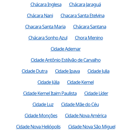
Chácara Inglesa
Chácara Jaraguá
Chácara Nani
Chacara Santa Etelvina
Chacara Santa Maria
Chácara Santana
Chácara Sonho Azul
Chora Menino
Cidade Ademar
Cidade Antônio Estêvão de Carvalho
Cidade Dutra
Cidade Ipava
Cidade Julia
Cidade Júlia
Cidade Kemel
Cidade Kemel Itaim Paulista
Cidade Líder
Cidade Luz
Cidade Mãe do Céu
Cidade Monções
Cidade Nova América
Cidade Nova Heliópolis
Cidade Nova São Miguel