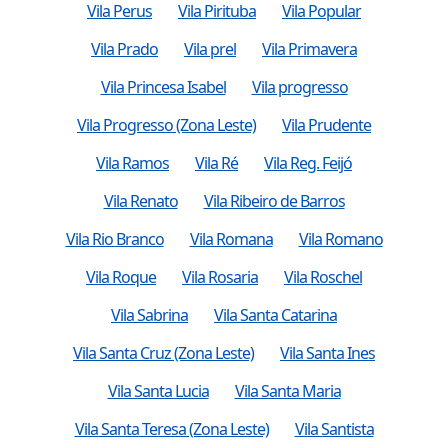
Vila Perus
Vila Pirituba
Vila Popular
Vila Prado
Vila prel
Vila Primavera
Vila Princesa Isabel
Vila progresso
Vila Progresso (Zona Leste)
Vila Prudente
Vila Ramos
Vila Ré
Vila Reg. Feijó
Vila Renato
Vila Ribeiro de Barros
Vila Rio Branco
Vila Romana
Vila Romano
Vila Roque
Vila Rosaria
Vila Roschel
Vila Sabrina
Vila Santa Catarina
Vila Santa Cruz (Zona Leste)
Vila Santa Ines
Vila Santa Lucia
Vila Santa Maria
Vila Santa Teresa (Zona Leste)
Vila Santista