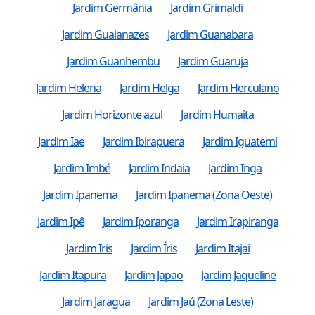
Jardim Germânia
Jardim Grimaldi
Jardim Guaianazes
Jardim Guanabara
Jardim Guanhembu
Jardim Guaruja
Jardim Helena
Jardim Helga
Jardim Herculano
Jardim Horizonte azul
Jardim Humaita
Jardim Iae
Jardim Ibirapuera
Jardim Iguatemi
Jardim Imbé
Jardim Indaia
Jardim Inga
Jardim Ipanema
Jardim Ipanema (Zona Oeste)
Jardim Ipê
Jardim Iporanga
Jardim Irapiranga
Jardim Iris
Jardim Íris
Jardim Itajai
Jardim Itapura
Jardim Japao
Jardim Jaqueline
Jardim Jaragua
Jardim Jaú (Zona Leste)