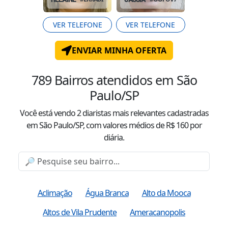
VER TELEFONE
VER TELEFONE
ENVIAR MINHA OFERTA
789
Bairros atendidos
em São
Paulo/SP
Você está vendo
2
diaristas mais relevantes cadastradas
em São Paulo/SP
, com valor
es
médio
s
de R$
160
por
diária.
Aclimação
Água Branca
Alto da Mooca
Altos de Vila Prudente
Ameracanopolis