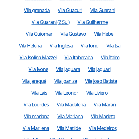
Vila granada
Vila Guacuri
Vila Guarani
Vila Guarani (Z Sul)
Vila Guilherme
Vila Guiomar
Vila Gustavo
Vila Hebe
Vila Helena
Vila Inglesa
Vila Iorio
Vila Isa
Vila Isolina Mazzei
Vila Itaberaba
Vila Itaim
Vila Ivone
Vila Jaguara
Vila Jaguari
Vila Jaraguá
Vila Joaniza
Vila Joao Batista
Vila Lais
Vila Leonor
Vila Liviero
Vila Lourdes
Vila Madalena
Vila Marari
Vila mariana
Vila Mariana
Vila Marieta
Vila Marilena
Vila Matilde
Vila Medeiros