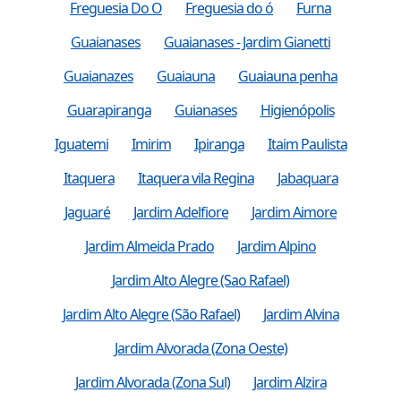
Freguesia Do O
Freguesia do ó
Furna
Guaianases
Guaianases - Jardim Gianetti
Guaianazes
Guaiauna
Guaiauna penha
Guarapiranga
Guianases
Higienópolis
Iguatemi
Imirim
Ipiranga
Itaim Paulista
Itaquera
Itaquera vila Regina
Jabaquara
Jaguaré
Jardim Adelfiore
Jardim Aimore
Jardim Almeida Prado
Jardim Alpino
Jardim Alto Alegre (Sao Rafael)
Jardim Alto Alegre (São Rafael)
Jardim Alvina
Jardim Alvorada (Zona Oeste)
Jardim Alvorada (Zona Sul)
Jardim Alzira