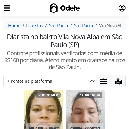
Fazer
Odete
Home
Diaristas
São Paulo
São Paulo
Vila Nova Alba
Diarista no bairro Vila Nova Alba em São
Paulo (SP)
Contrate profissionais verificadas com média de
R$
160
por diária. Atendimento
em diversos bairros
de São Paulo
.
SOBRE MIM
SOBRE MIM
HELAINE
#
LRRADIYK
CASSIA
#
OOFOV7PF