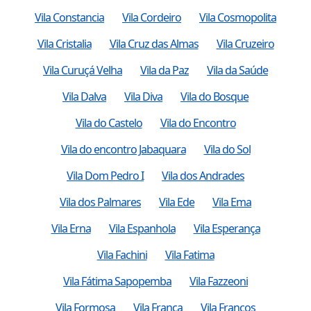
Vila Constancia
Vila Cordeiro
Vila Cosmopolita
Vila Cristalia
Vila Cruz das Almas
Vila Cruzeiro
Vila Curuçá Velha
Vila da Paz
Vila da Saúde
Vila Dalva
Vila Diva
Vila do Bosque
Vila do Castelo
Vila do Encontro
Vila do encontro Jabaquara
Vila do Sol
Vila Dom Pedro I
Vila dos Andrades
Vila dos Palmares
Vila Ede
Vila Ema
Vila Erna
Vila Espanhola
Vila Esperança
Vila Fachini
Vila Fatima
Vila Fátima Sapopemba
Vila Fazzeoni
Vila Formosa
Vila Franca
Vila Francos