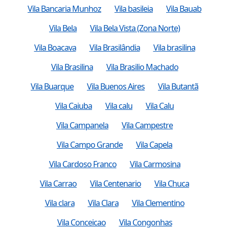
Vila Bancaria Munhoz
Vila basileia
Vila Bauab
Vila Bela
Vila Bela Vista (Zona Norte)
Vila Boacava
Vila Brasilândia
Vila brasilina
Vila Brasilina
Vila Brasilio Machado
Vila Buarque
Vila Buenos Aires
Vila Butantã
Vila Caiuba
Vila calu
Vila Calu
Vila Campanela
Vila Campestre
Vila Campo Grande
Vila Capela
Vila Cardoso Franco
Vila Carmosina
Vila Carrao
Vila Centenario
Vila Chuca
Vila clara
Vila Clara
Vila Clementino
Vila Conceicao
Vila Congonhas