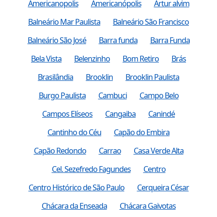
Americanopolis
Americanópolis
Artur alvim
Balneário Mar Paulista
Balneário São Francisco
Balneário São José
Barra funda
Barra Funda
Bela Vista
Belenzinho
Bom Retiro
Brás
Brasilândia
Brooklin
Brooklin Paulista
Burgo Paulista
Cambuci
Campo Belo
Campos Elíseos
Cangaiba
Canindé
Cantinho do Céu
Capão do Embira
Capão Redondo
Carrao
Casa Verde Alta
Cel. Sezefredo Fagundes
Centro
Centro Histórico de São Paulo
Cerqueira César
Chácara da Enseada
Chácara Gaivotas