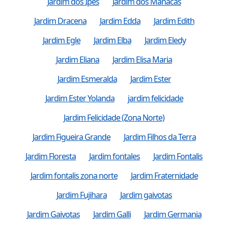
Jardim dos Ipes
Jardim dos Manacás
Jardim Dracena
Jardim Edda
Jardim Edith
Jardim Egle
Jardim Elba
Jardim Eledy
Jardim Eliana
Jardim Elisa Maria
Jardim Esmeralda
Jardim Ester
Jardim Ester Yolanda
jardim felicidade
Jardim Felicidade (Zona Norte)
Jardim Figueira Grande
Jardim Filhos da Terra
Jardim Floresta
Jardim fontales
Jardim Fontalis
Jardim fontalis zona norte
Jardim Fraternidade
Jardim Fujihara
Jardim gaivotas
Jardim Gaivotas
Jardim Galli
Jardim Germania