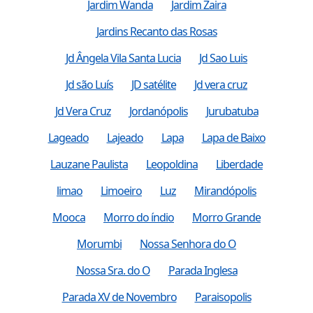
Jardim Wanda
Jardim Zaira
Jardins Recanto das Rosas
Jd Ângela Vila Santa Lucia
Jd Sao Luis
Jd são Luís
JD satélite
Jd vera cruz
Jd Vera Cruz
Jordanópolis
Jurubatuba
Lageado
Lajeado
Lapa
Lapa de Baixo
Lauzane Paulista
Leopoldina
Liberdade
limao
Limoeiro
Luz
Mirandópolis
Mooca
Morro do índio
Morro Grande
Morumbi
Nossa Senhora do O
Nossa Sra. do O
Parada Inglesa
Parada XV de Novembro
Paraisopolis