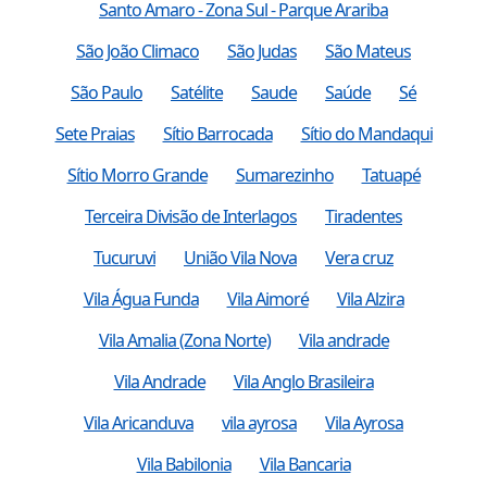
Santo Amaro - Zona Sul - Parque Arariba
São João Climaco
São Judas
São Mateus
São Paulo
Satélite
Saude
Saúde
Sé
Sete Praias
Sítio Barrocada
Sítio do Mandaqui
Sítio Morro Grande
Sumarezinho
Tatuapé
Terceira Divisão de Interlagos
Tiradentes
Tucuruvi
União Vila Nova
Vera cruz
Vila Água Funda
Vila Aimoré
Vila Alzira
Vila Amalia (Zona Norte)
Vila andrade
Vila Andrade
Vila Anglo Brasileira
Vila Aricanduva
vila ayrosa
Vila Ayrosa
Vila Babilonia
Vila Bancaria