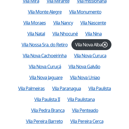
Vila Mira
Vila Mirante
Vila missionária
Vila Monte Alegre
Vila Monumento
Vila Moraes
Vila Nancy
Vila Nascente
Vila Natal
Vila Nhocuné
Vila Nina
Vila Nossa Sra. do Retiro
Vila Nova Alba
Vila Nova Cachoeirinha
Vila Nova Curuca
Vila Nova Curuçá
Vila Nova Galvão
Vila Nova Jaguare
Vila Nova Uniao
Vila Palmeiras
Vila Paranagua
Vila Paulista
Vila Paulista II
Vila Paulistana
Vila Pedra Branca
Vila Penteado
Vila Pereira Barreto
Vila Pereira Cerca