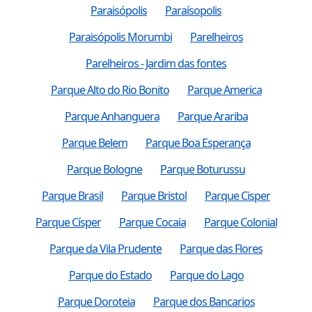
Paraisópolis
Paraísopolis
Paraisópolis Morumbi
Parelheiros
Parelheiros - Jardim das fontes
Parque Alto do Rio Bonito
Parque America
Parque Anhanguera
Parque Arariba
Parque Belem
Parque Boa Esperança
Parque Bologne
Parque Boturussu
Parque Brasil
Parque Bristol
Parque Cisper
Parque Císper
Parque Cocaia
Parque Colonial
Parque da Vila Prudente
Parque das Flores
Parque do Estado
Parque do Lago
Parque Doroteia
Parque dos Bancarios