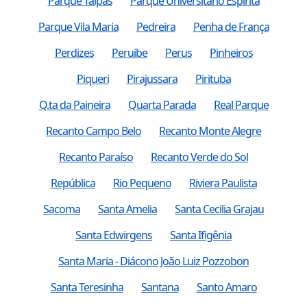
Parque Taipas
Parque Universitario Espirita
Parque Vila Maria
Pedreira
Penha de França
Perdizes
Peruibe
Perus
Pinheiros
Piqueri
Pirajussara
Pirituba
Q.ta da Paineira
Quarta Parada
Real Parque
Recanto Campo Belo
Recanto Monte Alegre
Recanto Paraíso
Recanto Verde do Sol
República
Rio Pequeno
Riviera Paulista
Sacoma
Santa Amelia
Santa Cecilia Grajau
Santa Edwirgens
Santa Ifigênia
Santa Maria - Diácono João Luiz Pozzobon
Santa Teresinha
Santana
Santo Amaro