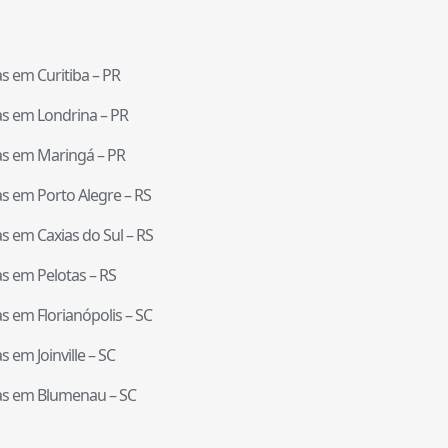
tas em
Curitiba
–
PR
tas em
Londrina
–
PR
tas em
Maringá
–
PR
tas em
Porto Alegre
–
RS
tas em
Caxias do Sul
–
RS
tas em
Pelotas
–
RS
tas em
Florianópolis
–
SC
tas em
Joinville
–
SC
tas em
Blumenau
–
SC