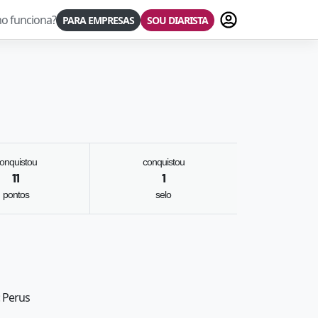
Fazer login
o funciona?
PARA EMPRESAS
SOU DIARISTA
onquistou
conquistou
11
1
pontos
selo
: Perus