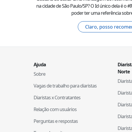
na cidade de
São Paulo
/
SP
? O Id único dela é o #
poder ter uma referência sobre
Claro, posso recome
Ajuda
Diaris
Norte
Sobre
Diaris
Vagas de trabalho para diaristas
Diaris
Diaristas x Contratantes
Diaris
Relação com usuários
Diaris
Perguntas e respostas
Diaris