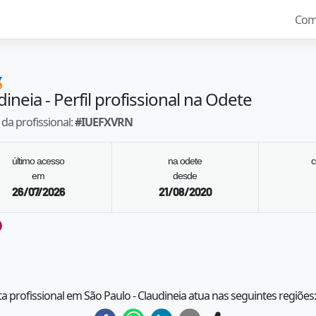
Com

dineia
- Perfil profissional na Odete
da profissional:
#
IUEFXVRN
último acesso
na odete
c
em
desde
26/07/2026
21/08/2020
ta profissional em São Paulo - Claudineia atua nas seguintes regiões