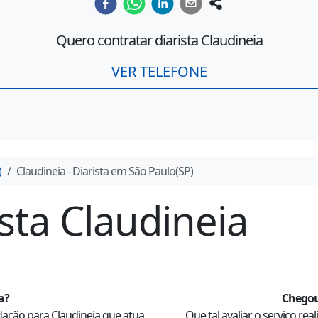
Quero contratar diarista
Claudineia
VER TELEFONE
)
Claudineia
- Diarista em
São Paulo
(
SP
)
ista
Claudineia
a
?
Chegou
dação para
Claudineia
que atua
Que tal avaliar o serviço rea