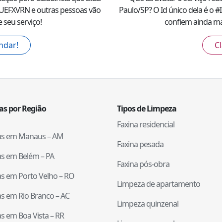
IUEFXVRN
e outras pessoas vão
Paulo
/
SP
? O Id único dela é o #
 seu serviço!
confiem ainda mai
ndar!
Cl
tas por Região
Tipos de Limpeza
Faxina residencial
tas em
Manaus
–
AM
Faxina pesada
tas em
Belém
–
PA
Faxina pós-obra
tas em
Porto Velho
–
RO
Limpeza de apartamento
tas em
Rio Branco
–
AC
Limpeza quinzenal
tas em
Boa Vista
–
RR