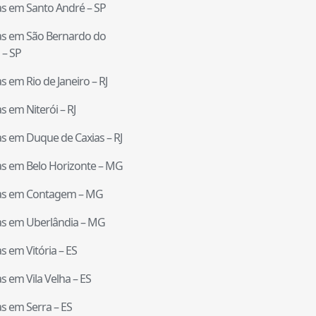
tas em
Santo André
–
SP
tas em
São Bernardo do
–
SP
tas em
Rio de Janeiro
–
RJ
tas em
Niterói
–
RJ
tas em
Duque de Caxias
–
RJ
tas em
Belo Horizonte
–
MG
tas em
Contagem
–
MG
tas em
Uberlândia
–
MG
tas em
Vitória
–
ES
tas em
Vila Velha
–
ES
tas em
Serra
–
ES