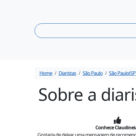
Home
Diaristas
São Paulo
São Paulo
(
SP
Sobre a diar
Conhece
Claudinei
Gostaria de deixar uma mensagem de recomen