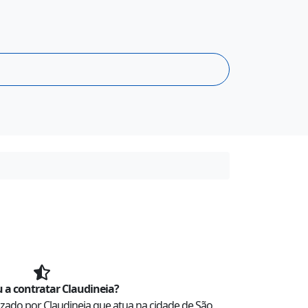
 a contratar
Claudineia
?
lizado por
Claudineia
que atua na cidade de
São