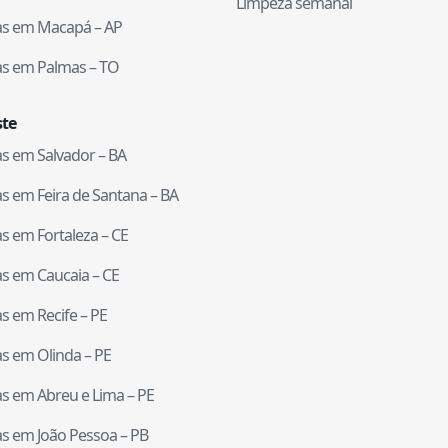
Limpeza semanal
tas em
Macapá
–
AP
tas em
Palmas
–
TO
te
tas em
Salvador
–
BA
tas em
Feira de Santana
–
BA
tas em
Fortaleza
–
CE
tas em
Caucaia
–
CE
tas em
Recife
–
PE
tas em
Olinda
–
PE
tas em
Abreu e Lima
–
PE
tas em
João Pessoa
–
PB