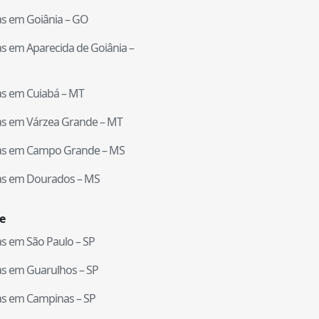
tas em
Goiânia
–
GO
tas em
Aparecida de Goiânia
–
tas em
Cuiabá
–
MT
tas em
Várzea Grande
–
MT
tas em
Campo Grande
–
MS
tas em
Dourados
–
MS
e
tas em
São Paulo
–
SP
tas em
Guarulhos
–
SP
tas em
Campinas
–
SP