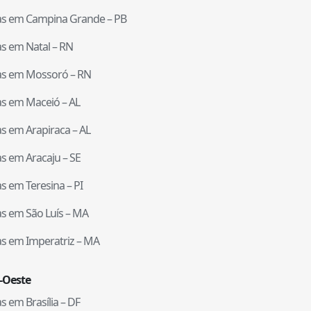
tas em
Campina Grande
–
PB
tas em
Natal
–
RN
tas em
Mossoró
–
RN
tas em
Maceió
–
AL
tas em
Arapiraca
–
AL
tas em
Aracaju
–
SE
tas em
Teresina
–
PI
tas em
São Luís
–
MA
tas em
Imperatriz
–
MA
-Oeste
tas em
Brasília
–
DF