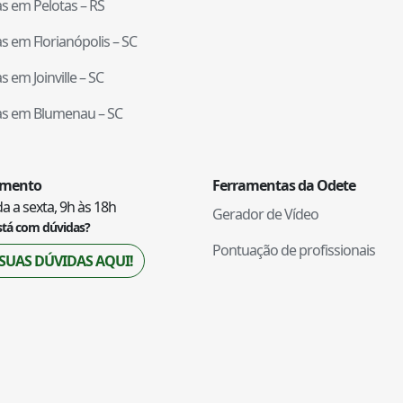
tas em
Pelotas
–
RS
tas em
Florianópolis
–
SC
tas em
Joinville
–
SC
tas em
Blumenau
–
SC
imento
Ferramentas da Odete
 a sexta, 9h às 18h
Gerador de Vídeo
stá com dúvidas?
Pontuação de profissionais
 SUAS DÚVIDAS AQUI!