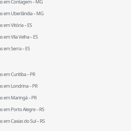
tas em
Contagem
–
MG
tas em
Uberlândia
–
MG
tas em
Vitória
–
ES
tas em
Vila Velha
–
ES
tas em
Serra
–
ES
tas em
Curitiba
–
PR
tas em
Londrina
–
PR
tas em
Maringá
–
PR
tas em
Porto Alegre
–
RS
tas em
Caxias do Sul
–
RS