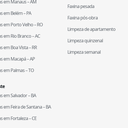
tas em
Manaus
–
AM
Faxina pesada
tas em
Belém
–
PA
Faxina pós-obra
tas em
Porto Velho
–
RO
Limpeza de apartamento
tas em
Rio Branco
–
AC
Limpeza quinzenal
tas em
Boa Vista
–
RR
Limpeza semanal
tas em
Macapá
–
AP
tas em
Palmas
–
TO
te
tas em
Salvador
–
BA
tas em
Feira de Santana
–
BA
tas em
Fortaleza
–
CE