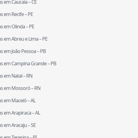
tas em
Caucaia
–
CE
tas em
Recife
–
PE
tas em
Olinda
–
PE
tas em
Abreu e Lima
–
PE
tas em
João Pessoa
–
PB
tas em
Campina Grande
–
PB
tas em
Natal
–
RN
tas em
Mossoró
–
RN
tas em
Maceió
–
AL
tas em
Arapiraca
–
AL
tas em
Aracaju
–
SE
tas em
Teresina
–
PI