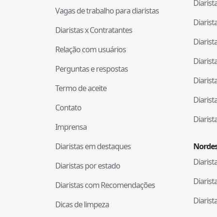
Diaris
Vagas de trabalho para diaristas
Diaris
Diaristas x Contratantes
Diaris
Relação com usuários
Diaris
Perguntas e respostas
Diaris
Termo de aceite
Diaris
Contato
Diaris
Imprensa
Diaristas em destaques
Nordes
Diaris
Diaristas por estado
Diaris
Diaristas com Recomendações
Diaris
Dicas de limpeza