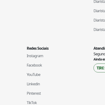
Diaris
Diaris
Diaris
Diaris
Redes Sociais
Atend
Segunda
Instagram
Ainda e
Facebook
TIRE
YouTube
Linkedin
Pinterest
TikTok