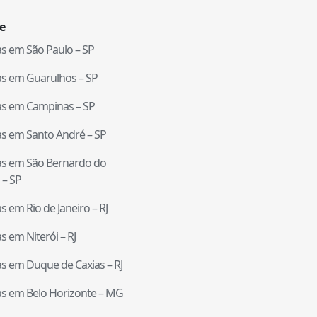
e
tas em
São Paulo
–
SP
tas em
Guarulhos
–
SP
tas em
Campinas
–
SP
tas em
Santo André
–
SP
tas em
São Bernardo do
–
SP
tas em
Rio de Janeiro
–
RJ
tas em
Niterói
–
RJ
tas em
Duque de Caxias
–
RJ
tas em
Belo Horizonte
–
MG