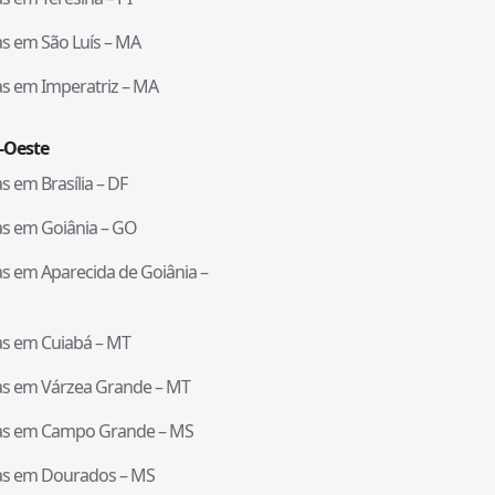
tas em
São Luís
–
MA
tas em
Imperatriz
–
MA
-Oeste
tas em
Brasília
–
DF
tas em
Goiânia
–
GO
tas em
Aparecida de Goiânia
–
tas em
Cuiabá
–
MT
tas em
Várzea Grande
–
MT
tas em
Campo Grande
–
MS
tas em
Dourados
–
MS