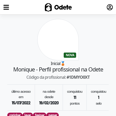
Fazer
Odete
NOVA
Inicial
🥉
Monique
- Perfil profissional na Odete
Código da profissional:
#
1DMYO0XT
último acesso
na odete
conquistou
conquistou
em
desde
11
1
15/07/2022
19/02/2020
pontos
selo
cozinhar
lavar
faxinar
passar