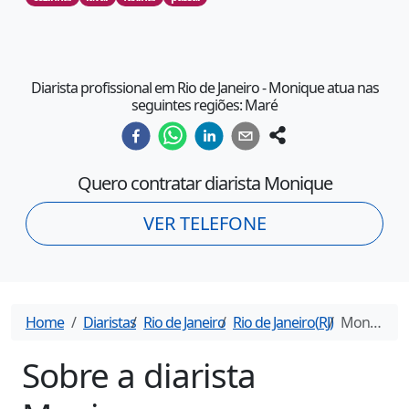
Diarista profissional em Rio de Janeiro - Monique atua nas
seguintes regiões: Maré
Quero contratar diarista
Monique
VER TELEFONE
Home
Diaristas
Rio de Janeiro
Rio de Janeiro
(
RJ
)
Monique
-
Sobre a diarista