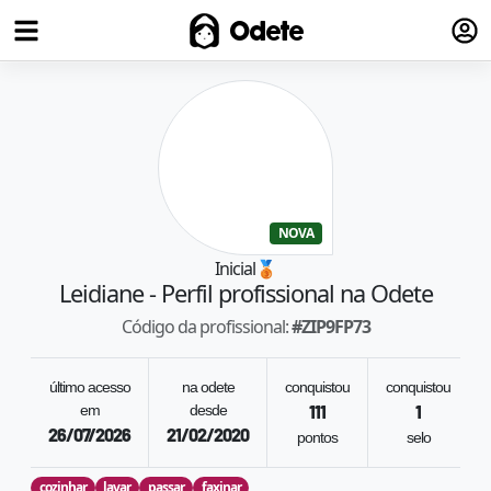
Fazer
Odete
NOVA
Inicial
🥉
Leidiane
- Perfil profissional na Odete
Código da profissional:
#
ZIP9FP73
último acesso
na odete
conquistou
conquistou
em
desde
111
1
26/07/2026
21/02/2020
pontos
selo
cozinhar
lavar
passar
faxinar