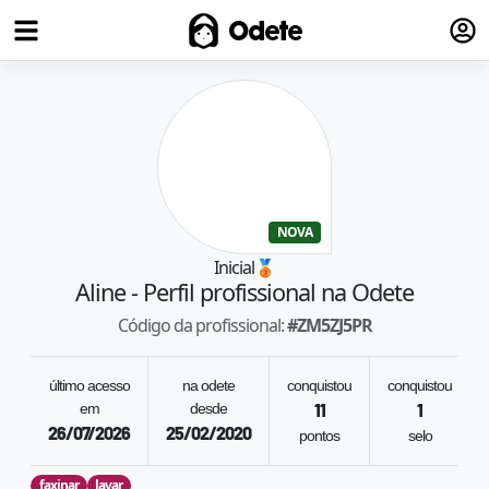
Fazer
Odete
NOVA
Inicial
🥉
Aline
- Perfil profissional na Odete
Código da profissional:
#
ZM5ZJ5PR
último acesso
na odete
conquistou
conquistou
em
desde
11
1
26/07/2026
25/02/2020
pontos
selo
faxinar
lavar