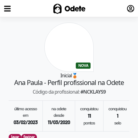
Fazer
Odete
NOVA
Inicial
🥉
Ana Paula
- Perfil profissional na Odete
Código da profissional:
#
NCKLAYS9
último acesso
na odete
conquistou
conquistou
em
desde
11
1
03/02/2023
11/03/2020
pontos
selo
lavar
faxinar