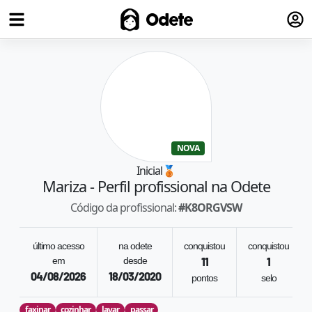
Fazer
Odete
NOVA
Inicial
🥉
Mariza
- Perfil profissional na Odete
Código da profissional:
#
K8ORGVSW
último acesso
na odete
conquistou
conquistou
em
desde
11
1
04/08/2026
18/03/2020
pontos
selo
faxinar
cozinhar
lavar
passar