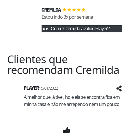
★
★
★
★
★
CREMILDA
Estou indo 3x por semana
Como
Cremilda
avaliou
Player
?
Clientes que
recomendam
Cremilda
PLAYER
15/01/2022
A melhor que já tive , hoje ela se encontra fixa em 
minha casa e não me arrependo nem um pouco 