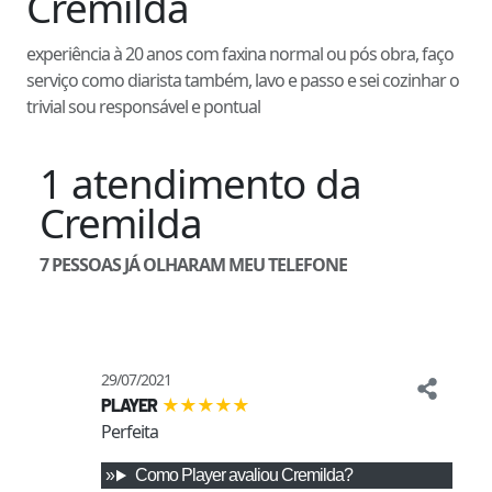
Cremilda
experiência à 20 anos com faxina normal ou pós obra, faço
serviço como diarista também, lavo e passo e sei cozinhar o
trivial sou responsável e pontual
1
atendimento
da
Cremilda
7
PESSOAS JÁ OLHARAM MEU TELEFONE
29/07/2021
★
★
★
★
★
PLAYER
Perfeita 
Como
Player
avaliou
Cremilda
?