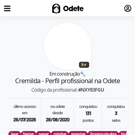
Fazer
Odete
5
★
Em construção
🔧
Cremilda
- Perfil profissional na Odete
Código da profissional:
#
NXY83FGU
último acesso
na odete
conquistou
conquistou
em
desde
131
3
26/07/2026
28/08/2020
pontos
selos
lavar
faxinar
passar
cozinhar
organizar
limpeza pós-obra
higieniz