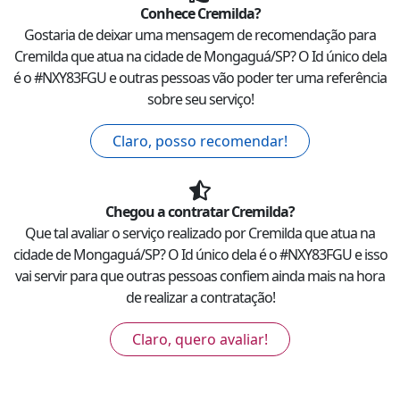
Conhece
Cremilda
?
Gostaria de deixar uma mensagem de recomendação para
Cremilda
que atua na cidade de
Mongaguá
/
SP
? O Id único dela
é o #
NXY83FGU
e outras pessoas vão poder ter uma referência
sobre seu serviço!
Claro, posso recomendar!
Chegou a contratar
Cremilda
?
Que tal avaliar o serviço realizado por
Cremilda
que atua na
cidade de
Mongaguá
/
SP
? O Id único dela é o #
NXY83FGU
e isso
vai servir para que outras pessoas confiem ainda mais na hora
de realizar a contratação!
Claro, quero avaliar!