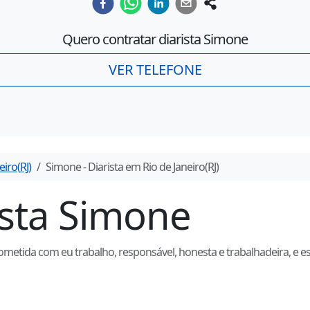
Quero contratar diarista
Simone
VER TELEFONE
eiro
(
RJ
)
Simone
- Diarista em
Rio de Janeiro
(
RJ
)
ista
Simone
tida com eu trabalho, responsável, honesta e trabalhadeira, e est