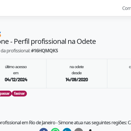
Com

one
- Perfil profissional na Odete
da profissional:
#
16HQMQKS
último acesso
na odete
c
em
desde
04/12/2024
14/09/2020
passar
faxinar
profissional em Rio de Janeiro - Simone atua nas seguintes regiões: 