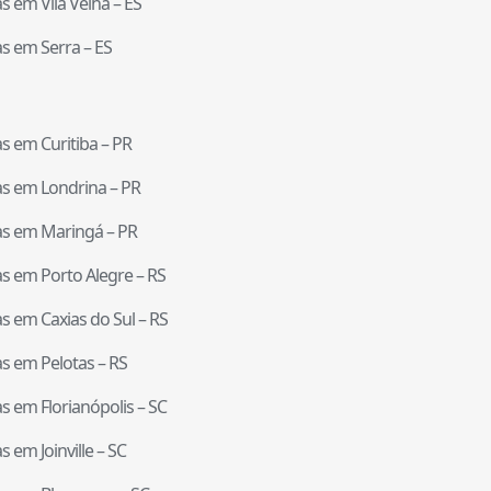
tas em
Vila Velha
–
ES
tas em
Serra
–
ES
tas em
Curitiba
–
PR
tas em
Londrina
–
PR
tas em
Maringá
–
PR
tas em
Porto Alegre
–
RS
tas em
Caxias do Sul
–
RS
tas em
Pelotas
–
RS
tas em
Florianópolis
–
SC
tas em
Joinville
–
SC