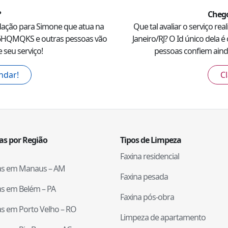
?
Chego
dação para
Simone
que atua na
Que tal avaliar o serviço rea
6HQMQKS
e outras pessoas vão
Janeiro
/
RJ
? O Id único dela é 
 seu serviço!
pessoas confiem ainda
ndar!
Cl
tas por Região
Tipos de Limpeza
Faxina residencial
tas em
Manaus
–
AM
Faxina pesada
tas em
Belém
–
PA
Faxina pós-obra
tas em
Porto Velho
–
RO
Limpeza de apartamento