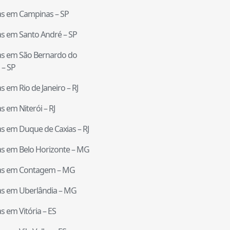
tas em
Campinas
–
SP
tas em
Santo André
–
SP
tas em
São Bernardo do
–
SP
tas em
Rio de Janeiro
–
RJ
tas em
Niterói
–
RJ
tas em
Duque de Caxias
–
RJ
tas em
Belo Horizonte
–
MG
tas em
Contagem
–
MG
tas em
Uberlândia
–
MG
tas em
Vitória
–
ES