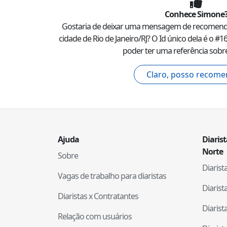
Conhece
Simone
Gostaria de deixar uma mensagem de recomen
cidade de
Rio de Janeiro
/
RJ
? O Id único dela é o #
1
poder ter uma referência sobre
Claro, posso recome
Ajuda
Diaris
Norte
Sobre
Diaris
Vagas de trabalho para diaristas
Diaris
Diaristas x Contratantes
Diaris
Relação com usuários