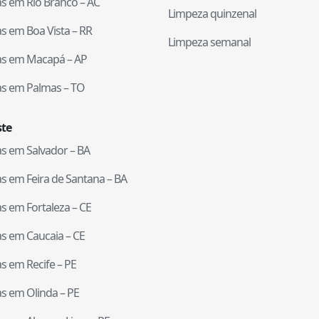
tas em
Rio Branco
–
AC
Limpeza quinzenal
tas em
Boa Vista
–
RR
Limpeza semanal
tas em
Macapá
–
AP
tas em
Palmas
–
TO
te
tas em
Salvador
–
BA
tas em
Feira de Santana
–
BA
tas em
Fortaleza
–
CE
tas em
Caucaia
–
CE
tas em
Recife
–
PE
tas em
Olinda
–
PE