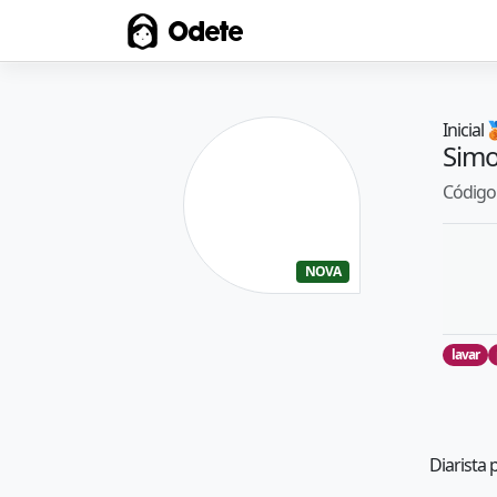
Odete
Inicial

Sim
Código 
NOVA
lavar
Diarista 