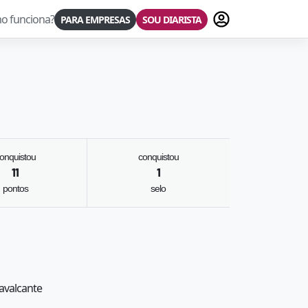
Fazer login
o funciona?
PARA EMPRESAS
SOU DIARISTA
onquistou
conquistou
11
1
pontos
selo
Cavalcante