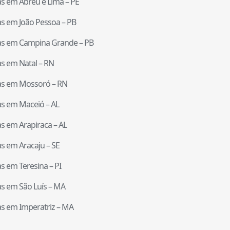
tas em
Abreu e Lima
–
PE
tas em
João Pessoa
–
PB
tas em
Campina Grande
–
PB
tas em
Natal
–
RN
tas em
Mossoró
–
RN
tas em
Maceió
–
AL
tas em
Arapiraca
–
AL
tas em
Aracaju
–
SE
tas em
Teresina
–
PI
tas em
São Luís
–
MA
tas em
Imperatriz
–
MA