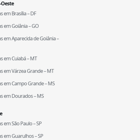
-Oeste
tas em
Brasília
–
DF
tas em
Goiânia
–
GO
tas em
Aparecida de Goiânia
–
tas em
Cuiabá
–
MT
tas em
Várzea Grande
–
MT
tas em
Campo Grande
–
MS
tas em
Dourados
–
MS
e
tas em
São Paulo
–
SP
tas em
Guarulhos
–
SP