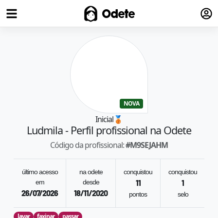
Fazer
Odete
NOVA
Inicial
🥉
Ludmila
- Perfil profissional na Odete
Código da profissional:
#
M9SEJAHM
último acesso
na odete
conquistou
conquistou
em
desde
11
1
26/07/2026
18/11/2020
pontos
selo
lavar
faxinar
passar