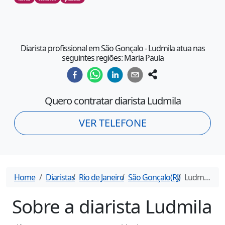
Diarista profissional em São Gonçalo - Ludmila atua nas
seguintes regiões: Maria Paula
Quero contratar diarista
Ludmila
VER TELEFONE
Home
Diaristas
Rio de Janeiro
São Gonçalo
(
RJ
)
Ludmila
- Di
Sobre a diarista
Ludmila