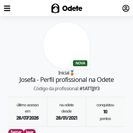
Fazer
Odete
NOVA
Inicial
🥉
Josefa
- Perfil profissional na Odete
Código da profissional:
#
1ATTJJY3
último acesso
na odete
conquistou
em
desde
10
26/07/2026
28/01/2021
pontos
faxinar
lavar