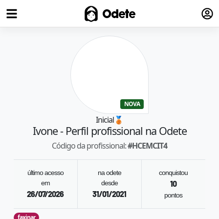
Fazer
Odete
NOVA
Inicial
🥉
Ivone
- Perfil profissional na Odete
Código da profissional:
#
HCEMCIT4
último acesso
na odete
conquistou
em
desde
10
26/07/2026
31/01/2021
pontos
faxinar