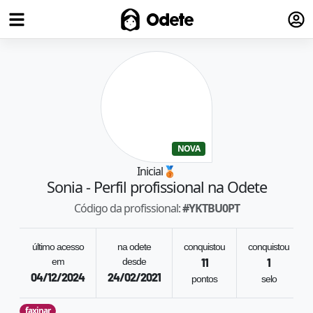
Fazer
Odete
NOVA
Inicial
🥉
Sonia
- Perfil profissional na Odete
Código da profissional:
#
YKTBU0PT
último acesso
na odete
conquistou
conquistou
em
desde
11
1
04/12/2024
24/02/2021
pontos
selo
faxinar