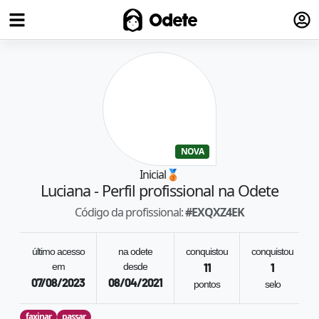
Fazer
Odete
NOVA
Inicial
🥉
Luciana
- Perfil profissional na Odete
Código da profissional:
#
EXQXZ4EK
último acesso
na odete
conquistou
conquistou
em
desde
11
1
07/08/2023
08/04/2021
pontos
selo
faxinar
passar