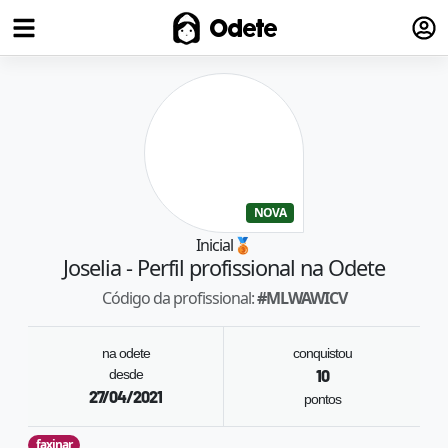
Fazer
Odete
NOVA
Inicial
🥉
Joselia
- Perfil profissional na Odete
Código da profissional:
#
MLWAWICV
na odete
conquistou
desde
10
27/04/2021
pontos
faxinar