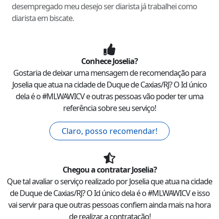
desempregado meu desejo ser diarista já trabalhei como
diarista em biscate.
Conhece
Joselia
?
Gostaria de deixar uma mensagem de recomendação para
Joselia
que atua na cidade de
Duque de Caxias
/
RJ
? O Id único
dela é o #
MLWAWICV
e outras pessoas vão poder ter uma
referência sobre seu serviço!
Claro, posso recomendar!
Chegou a contratar
Joselia
?
Que tal avaliar o serviço realizado por
Joselia
que atua na cidade
de
Duque de Caxias
/
RJ
? O Id único dela é o #
MLWAWICV
e isso
vai servir para que outras pessoas confiem ainda mais na hora
de realizar a contratação!