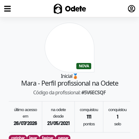
Fazer
Odete
NOVA
Inicial
🥉
Mara
- Perfil profissional na Odete
Código da profissional:
#
5V6ECSQF
último acesso
na odete
conquistou
conquistou
em
desde
111
1
26/07/2026
21/05/2021
pontos
selo
cozinhar
lavar
faxinar
passar