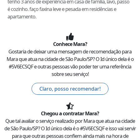
tenho 3 anos de experiência em casa de família, lavo, passo
é cozinho. faço faxina leve e pesada em residências e
apartamento.
Conhece
Mara
?
Gostaria de deixar uma mensagem de recomendação para
Mara
que atua na cidade de
São Paulo
/
SP
? O Id único dela é o
#
5V6ECSQF
e outras pessoas vão poder ter uma referência
sobre seu serviço!
Claro, posso recomendar!
Chegou a contratar
Mara
?
Que tal avaliar o serviço realizado por
Mara
que atua na cidade
de
São Paulo
/
SP
? O Id único dela é o #
5V6ECSQF
e isso vai servir
para que outras pessoas confiem ainda mais na hora de