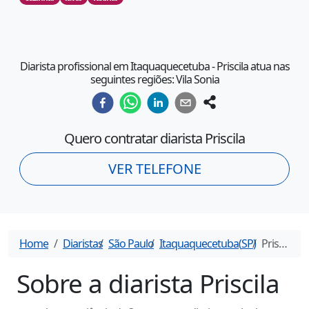
Diarista profissional em Itaquaquecetuba - Priscila atua nas
seguintes regiões: Vila Sonia
Quero contratar diarista
Priscila
VER TELEFONE
Home
Diaristas
São Paulo
Itaquaquecetuba
(
SP
)
Priscila
- D
Sobre a diarista
Priscila