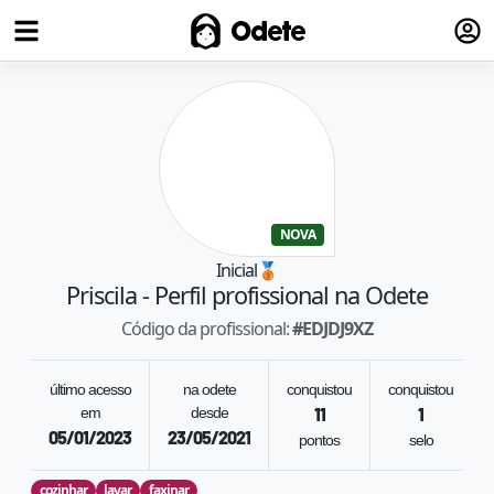
Fazer
Odete
NOVA
Inicial
🥉
Priscila
- Perfil profissional na Odete
Código da profissional:
#
EDJDJ9XZ
último acesso
na odete
conquistou
conquistou
em
desde
11
1
05/01/2023
23/05/2021
pontos
selo
cozinhar
lavar
faxinar