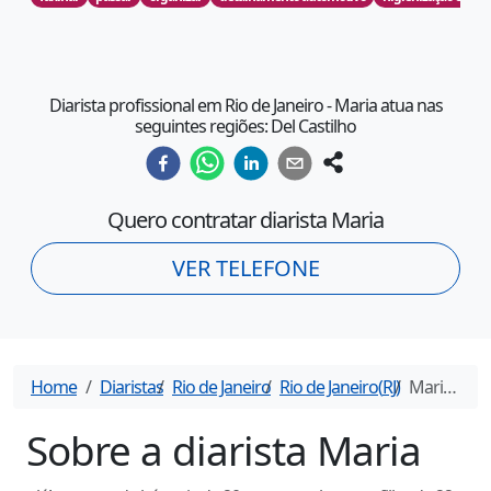
Diarista profissional em Rio de Janeiro - Maria atua nas
seguintes regiões: Del Castilho
Quero contratar diarista
Maria
VER TELEFONE
Home
Diaristas
Rio de Janeiro
Rio de Janeiro
(
RJ
)
Maria
- Dia
Sobre a diarista
Maria