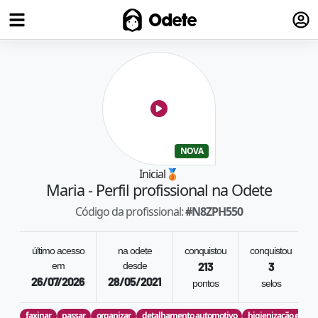
Fazer
Odete
NOVA
Inicial
🥉
Maria
- Perfil profissional na Odete
Código da profissional:
#
N8ZPH550
último acesso
na odete
conquistou
conquistou
em
desde
213
3
26/07/2026
28/05/2021
pontos
selos
faxinar
passar
organizar
detalhamento automotivo
higienização e imp