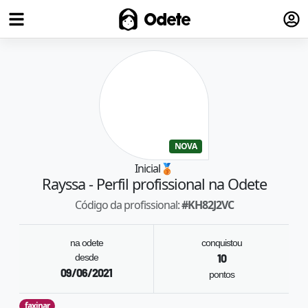
Fazer
Odete
NOVA
Inicial
🥉
Rayssa
- Perfil profissional na Odete
Código da profissional:
#
KH82J2VC
na odete
conquistou
desde
10
09/06/2021
pontos
faxinar