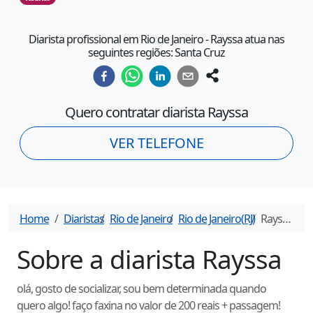
Diarista profissional em Rio de Janeiro - Rayssa atua nas
seguintes regiões: Santa Cruz
Quero contratar diarista
Rayssa
VER TELEFONE
Home
Diaristas
Rio de Janeiro
Rio de Janeiro
(
RJ
)
Rayssa
- Di
Sobre a diarista
Rayssa
olá, gosto de socializar, sou bem determinada quando
quero algo! faço faxina no valor de 200 reais + passagem!