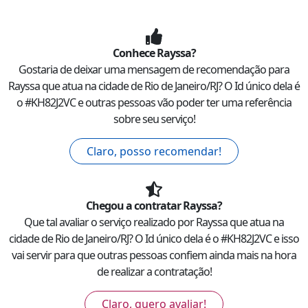
Conhece
Rayssa
?
Gostaria de deixar uma mensagem de recomendação para
Rayssa
que atua na cidade de
Rio de Janeiro
/
RJ
? O Id único dela é
o #
KH82J2VC
e outras pessoas vão poder ter uma referência
sobre seu serviço!
Claro, posso recomendar!
Chegou a contratar
Rayssa
?
Que tal avaliar o serviço realizado por
Rayssa
que atua na
cidade de
Rio de Janeiro
/
RJ
? O Id único dela é o #
KH82J2VC
e isso
vai servir para que outras pessoas confiem ainda mais na hora
de realizar a contratação!
Claro, quero avaliar!