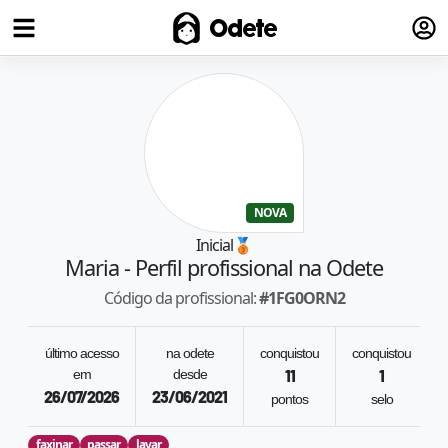
Fazer
Odete
NOVA
Inicial
🥉
Maria
- Perfil profissional na Odete
Código da profissional:
#
1FG0ORN2
último acesso
na odete
conquistou
conquistou
em
desde
11
1
26/07/2026
23/06/2021
pontos
selo
faxinar
passar
lavar