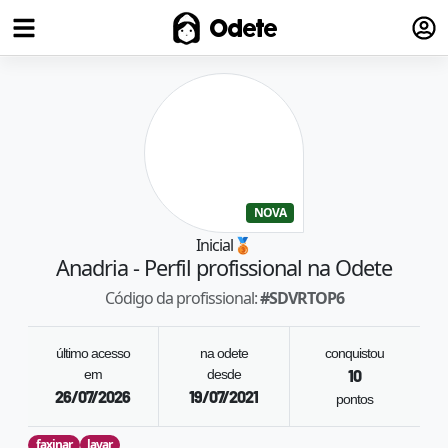
Fazer
Odete
NOVA
Inicial
🥉
Anadria
- Perfil profissional na Odete
Código da profissional:
#
SDVRTOP6
último acesso
na odete
conquistou
em
desde
10
26/07/2026
19/07/2021
pontos
faxinar
lavar