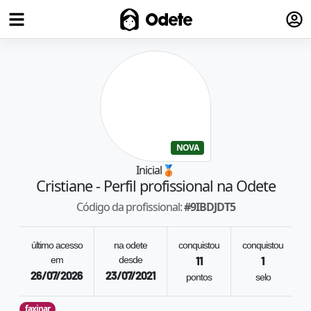
Fazer
Odete
NOVA
Inicial
🥉
Cristiane
- Perfil profissional na Odete
Código da profissional:
#
9IBDJDT5
último acesso
na odete
conquistou
conquistou
em
desde
11
1
26/07/2026
23/07/2021
pontos
selo
faxinar