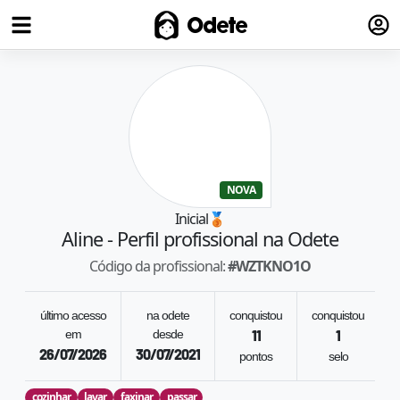
Fazer
Odete
NOVA
Inicial
🥉
Aline
- Perfil profissional na Odete
Código da profissional:
#
WZTKNO1O
último acesso
na odete
conquistou
conquistou
em
desde
11
1
26/07/2026
30/07/2021
pontos
selo
cozinhar
lavar
faxinar
passar