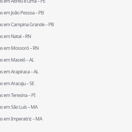
tas em
Abreu e Lima
–
PE
tas em
João Pessoa
–
PB
tas em
Campina Grande
–
PB
tas em
Natal
–
RN
tas em
Mossoró
–
RN
tas em
Maceió
–
AL
tas em
Arapiraca
–
AL
tas em
Aracaju
–
SE
tas em
Teresina
–
PI
tas em
São Luís
–
MA
tas em
Imperatriz
–
MA