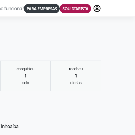
Fazer login
o funciona?
PARA EMPRESAS
SOU DIARISTA
conquistou
recebeu
1
1
selo
ofertas
: Inhoaíba