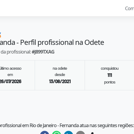
Com

nanda
- Perfil profissional na Odete
da profissional:
#
J899TXAG
último acesso
na odete
conquistou
em
desde
111
26/07/2026
13/08/2021
pontos
profissional em Rio de Janeiro - Fernanda atua nas seguintes regiões