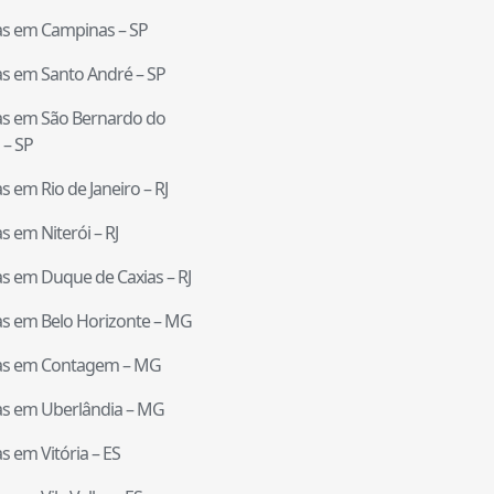
tas em
Campinas
–
SP
tas em
Santo André
–
SP
tas em
São Bernardo do
–
SP
tas em
Rio de Janeiro
–
RJ
tas em
Niterói
–
RJ
tas em
Duque de Caxias
–
RJ
tas em
Belo Horizonte
–
MG
tas em
Contagem
–
MG
tas em
Uberlândia
–
MG
tas em
Vitória
–
ES