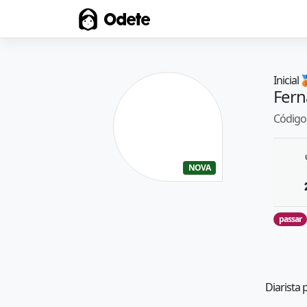
Odete
Inicial

Fer
Código 
NOVA
passar
Diarista 