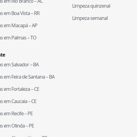
tas em
Rio Branco
–
AC
Limpeza quinzenal
tas em
Boa Vista
–
RR
Limpeza semanal
tas em
Macapá
–
AP
tas em
Palmas
–
TO
te
tas em
Salvador
–
BA
tas em
Feira de Santana
–
BA
tas em
Fortaleza
–
CE
tas em
Caucaia
–
CE
tas em
Recife
–
PE
tas em
Olinda
–
PE