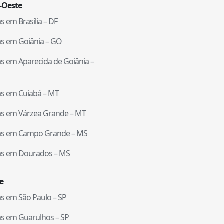
-Oeste
tas em
Brasília
–
DF
tas em
Goiânia
–
GO
tas em
Aparecida de Goiânia
–
tas em
Cuiabá
–
MT
tas em
Várzea Grande
–
MT
tas em
Campo Grande
–
MS
tas em
Dourados
–
MS
e
tas em
São Paulo
–
SP
tas em
Guarulhos
–
SP