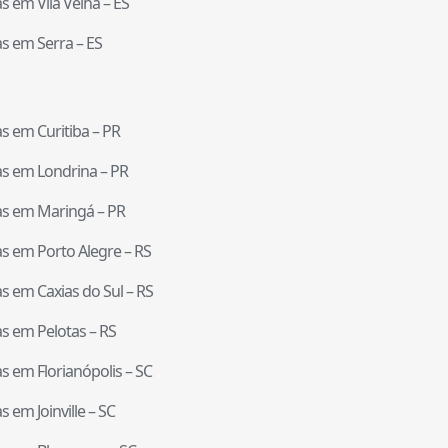
tas em
Vila Velha
–
ES
tas em
Serra
–
ES
tas em
Curitiba
–
PR
tas em
Londrina
–
PR
tas em
Maringá
–
PR
tas em
Porto Alegre
–
RS
tas em
Caxias do Sul
–
RS
tas em
Pelotas
–
RS
tas em
Florianópolis
–
SC
tas em
Joinville
–
SC