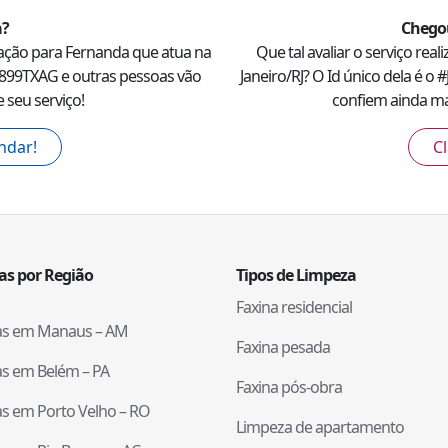
a
?
Chegou
ação para
Fernanda
que atua na
Que tal avaliar o serviço real
J899TXAG
e outras pessoas vão
Janeiro
/
RJ
? O Id único dela é o #
 seu serviço!
confiem ainda mai
ndar!
Cl
tas por Região
Tipos de Limpeza
Faxina residencial
tas em
Manaus
–
AM
Faxina pesada
tas em
Belém
–
PA
Faxina pós-obra
tas em
Porto Velho
–
RO
Limpeza de apartamento