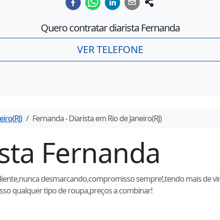
Quero contratar diarista
Fernanda
VER TELEFONE
eiro
(
RJ
)
Fernanda
- Diarista em
Rio de Janeiro
(
RJ
)
ista
Fernanda
o cliente,nunca desmarcando,compromisso sempre!,tendo mais de vi
sso qualquer tipo de roupa,preços a combinar!