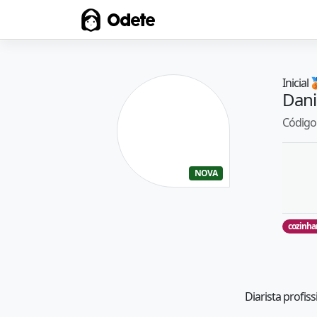
Odete
Inicial

Dani
Código 
NOVA
cozinha
Diarista profis