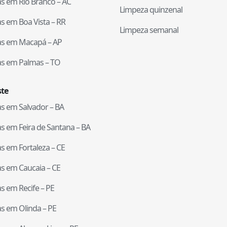
tas em
Rio Branco
–
AC
Limpeza quinzenal
tas em
Boa Vista
–
RR
Limpeza semanal
tas em
Macapá
–
AP
tas em
Palmas
–
TO
te
tas em
Salvador
–
BA
tas em
Feira de Santana
–
BA
tas em
Fortaleza
–
CE
tas em
Caucaia
–
CE
tas em
Recife
–
PE
tas em
Olinda
–
PE