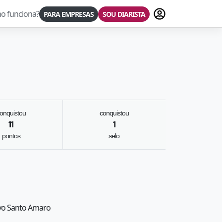
Fazer login
o funciona?
PARA EMPRESAS
SOU DIARISTA
onquistou
conquistou
11
1
pontos
selo
Novo Santo Amaro