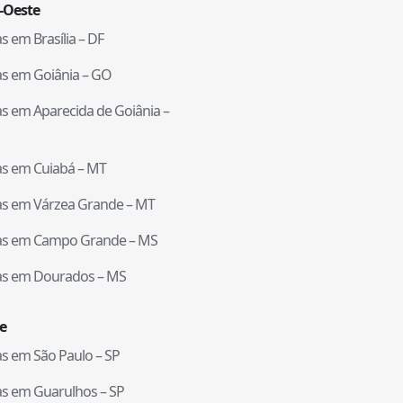
-Oeste
tas em
Brasília
–
DF
tas em
Goiânia
–
GO
tas em
Aparecida de Goiânia
–
tas em
Cuiabá
–
MT
tas em
Várzea Grande
–
MT
tas em
Campo Grande
–
MS
tas em
Dourados
–
MS
e
tas em
São Paulo
–
SP
tas em
Guarulhos
–
SP