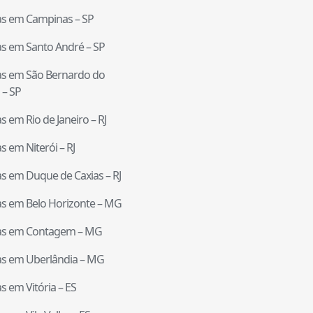
tas em
Campinas
–
SP
tas em
Santo André
–
SP
tas em
São Bernardo do
–
SP
tas em
Rio de Janeiro
–
RJ
tas em
Niterói
–
RJ
tas em
Duque de Caxias
–
RJ
tas em
Belo Horizonte
–
MG
tas em
Contagem
–
MG
tas em
Uberlândia
–
MG
tas em
Vitória
–
ES