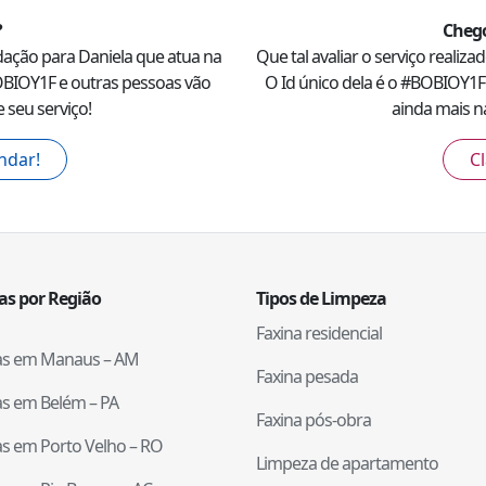
?
Chego
dação para
Daniela
que atua na
Que tal avaliar o serviço realiza
BIOY1F
e outras pessoas vão
O Id único dela é o #
BOBIOY1F
 seu serviço!
ainda mais na
ndar!
Cl
tas por Região
Tipos de Limpeza
Faxina residencial
tas em
Manaus
–
AM
Faxina pesada
tas em
Belém
–
PA
Faxina pós-obra
tas em
Porto Velho
–
RO
Limpeza de apartamento