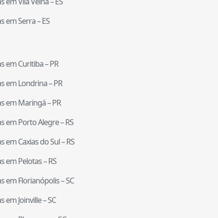
tas em
Vila Velha
–
ES
tas em
Serra
–
ES
tas em
Curitiba
–
PR
tas em
Londrina
–
PR
tas em
Maringá
–
PR
tas em
Porto Alegre
–
RS
tas em
Caxias do Sul
–
RS
tas em
Pelotas
–
RS
tas em
Florianópolis
–
SC
tas em
Joinville
–
SC