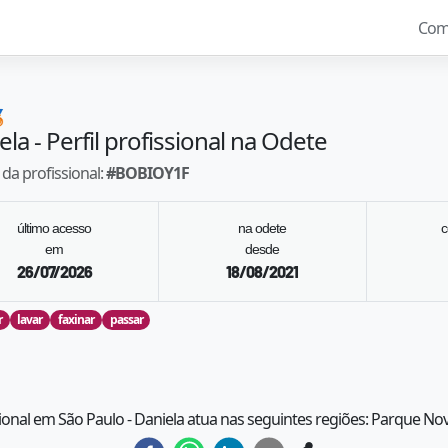
Com

ela
- Perfil profissional na Odete
da profissional:
#
BOBIOY1F
último acesso
na odete
c
em
desde
26/07/2026
18/08/2021
r
lavar
faxinar
passar
sional em São Paulo - Daniela atua nas seguintes regiões: Parque 