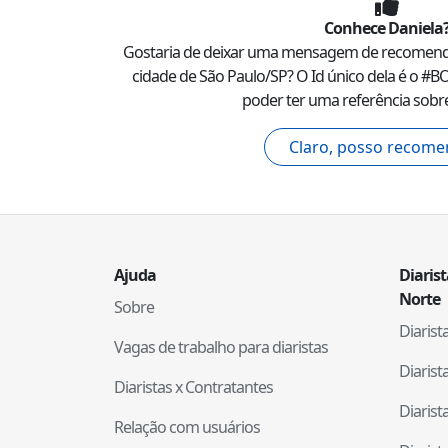
Conhece
Daniela
Gostaria de deixar uma mensagem de recomen
cidade de
São Paulo
/
SP
? O Id único dela é o #
BO
poder ter uma referência sobre
Claro, posso recome
Ajuda
Diaris
Norte
Sobre
Diaris
Vagas de trabalho para diaristas
Diaris
Diaristas x Contratantes
Diaris
Relação com usuários