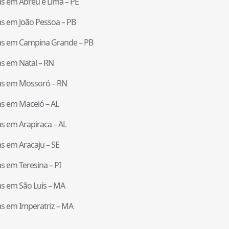
tas em
Abreu e Lima
–
PE
tas em
João Pessoa
–
PB
tas em
Campina Grande
–
PB
tas em
Natal
–
RN
tas em
Mossoró
–
RN
tas em
Maceió
–
AL
tas em
Arapiraca
–
AL
tas em
Aracaju
–
SE
tas em
Teresina
–
PI
tas em
São Luís
–
MA
tas em
Imperatriz
–
MA