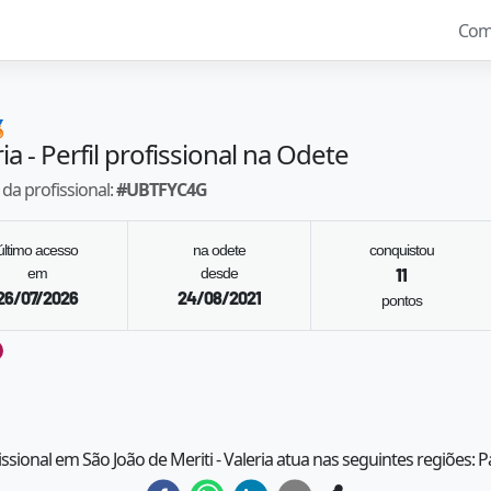
Com

ria
- Perfil profissional na Odete
da profissional:
#
UBTFYC4G
último acesso
na odete
conquistou
em
desde
11
26/07/2026
24/08/2021
pontos
issional em São João de Meriti - Valeria atua nas seguintes regiões: