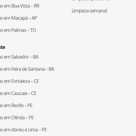
tas em
Boa Vista
–
RR
Limpeza semanal
tas em
Macapá
–
AP
tas em
Palmas
–
TO
te
tas em
Salvador
–
BA
tas em
Feira de Santana
–
BA
tas em
Fortaleza
–
CE
tas em
Caucaia
–
CE
tas em
Recife
–
PE
tas em
Olinda
–
PE
tas em
Abreu e Lima
–
PE