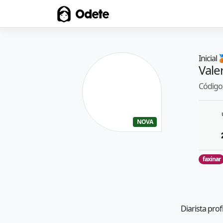
Odete
Inicial

Vale
Código 
NOVA
faxinar
Diarista prof