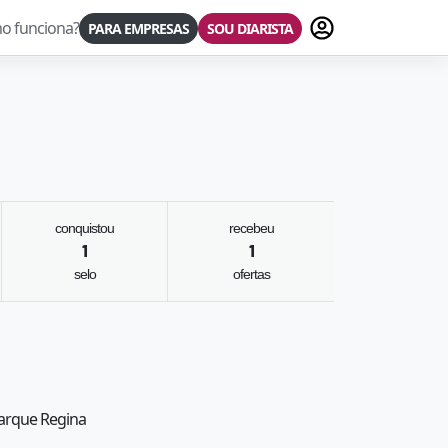
Fazer login
o funciona?
PARA EMPRESAS
SOU DIARISTA
conquistou
recebeu
1
1
selo
ofertas
 Parque Regina