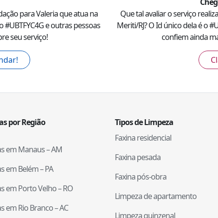
Cheg
dação para
Valeria
que atua na
Que tal avaliar o serviço reali
o #
UBTFYC4G
e outras pessoas
Meriti
/
RJ
? O Id único dela é o #
U
re seu serviço!
confiem ainda mai
ndar!
Cl
tas por Região
Tipos de Limpeza
Faxina residencial
tas em
Manaus
–
AM
Faxina pesada
tas em
Belém
–
PA
Faxina pós-obra
tas em
Porto Velho
–
RO
Limpeza de apartamento
tas em
Rio Branco
–
AC
Limpeza quinzenal