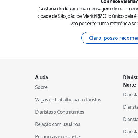
Conhece
Valeria
?
Gostaria de deixar uma mensagem de recomen
cidade de
São João de Meriti
/
RJ
? O Id único dela é 
vão poder ter uma referência sob
Claro, posso recome
Ajuda
Diaris
Norte
Sobre
Diaris
Vagas de trabalho para diaristas
Diaris
Diaristas x Contratantes
Diaris
Relação com usuários
Diaris
Perguntas e respostas