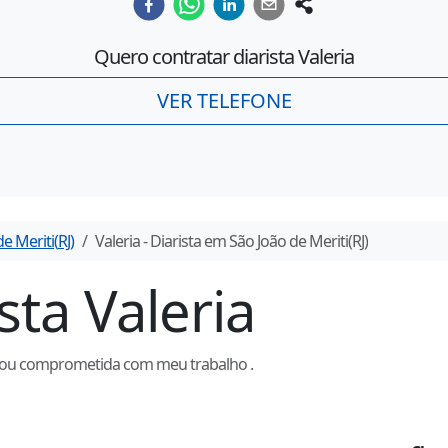
Quero contratar diarista
Valeria
VER TELEFONE
de Meriti
(
RJ
)
Valeria
- Diarista em
São João de Meriti
(
RJ
)
ista
Valeria
, sou comprometida com meu trabalho .