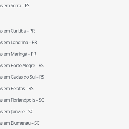
tas em
Serra
–
ES
tas em
Curitiba
–
PR
tas em
Londrina
–
PR
tas em
Maringá
–
PR
tas em
Porto Alegre
–
RS
tas em
Caxias do Sul
–
RS
tas em
Pelotas
–
RS
tas em
Florianópolis
–
SC
tas em
Joinville
–
SC
tas em
Blumenau
–
SC