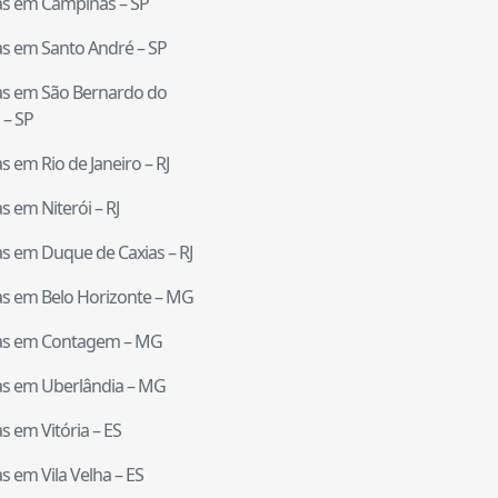
tas em
Campinas
–
SP
tas em
Santo André
–
SP
tas em
São Bernardo do
–
SP
tas em
Rio de Janeiro
–
RJ
tas em
Niterói
–
RJ
tas em
Duque de Caxias
–
RJ
tas em
Belo Horizonte
–
MG
tas em
Contagem
–
MG
tas em
Uberlândia
–
MG
tas em
Vitória
–
ES
tas em
Vila Velha
–
ES