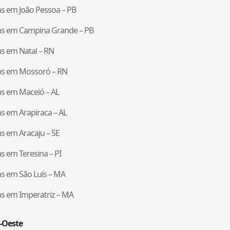
tas em
João Pessoa
–
PB
tas em
Campina Grande
–
PB
tas em
Natal
–
RN
tas em
Mossoró
–
RN
tas em
Maceió
–
AL
tas em
Arapiraca
–
AL
tas em
Aracaju
–
SE
tas em
Teresina
–
PI
tas em
São Luís
–
MA
tas em
Imperatriz
–
MA
-Oeste