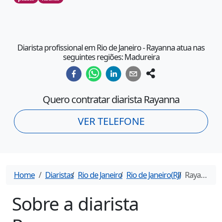
Diarista profissional em Rio de Janeiro - Rayanna atua nas
seguintes regiões: Madureira
Quero contratar diarista
Rayanna
VER TELEFONE
Home
Diaristas
Rio de Janeiro
Rio de Janeiro
(
RJ
)
Rayanna
- 
Sobre a diarista