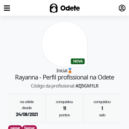
Fazer
Odete
NOVA
Inicial
🥉
Rayanna
- Perfil profissional na Odete
Código da profissional:
#
ZJ5GM1LR
na odete
conquistou
conquistou
desde
11
1
24/08/2021
pontos
selo
passar
faxinar