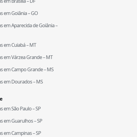
tas em
Brasília
–
DF
tas em
Goiânia
–
GO
tas em
Aparecida de Goiânia
–
tas em
Cuiabá
–
MT
tas em
Várzea Grande
–
MT
tas em
Campo Grande
–
MS
tas em
Dourados
–
MS
e
tas em
São Paulo
–
SP
tas em
Guarulhos
–
SP
tas em
Campinas
–
SP