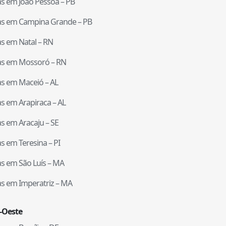
tas em
João Pessoa
–
PB
tas em
Campina Grande
–
PB
tas em
Natal
–
RN
tas em
Mossoró
–
RN
tas em
Maceió
–
AL
tas em
Arapiraca
–
AL
tas em
Aracaju
–
SE
tas em
Teresina
–
PI
tas em
São Luís
–
MA
tas em
Imperatriz
–
MA
-Oeste