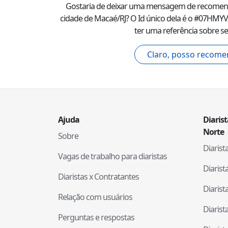
Gostaria de deixar uma mensagem de recome
cidade de
Macaé
/
RJ
? O Id único dela é o #
07HMY
ter uma referência sobre se
Claro, posso recome
Ajuda
Diaris
Norte
Sobre
Diaris
Vagas de trabalho para diaristas
Diaris
Diaristas x Contratantes
Diaris
Relação com usuários
Diaris
Perguntas e respostas