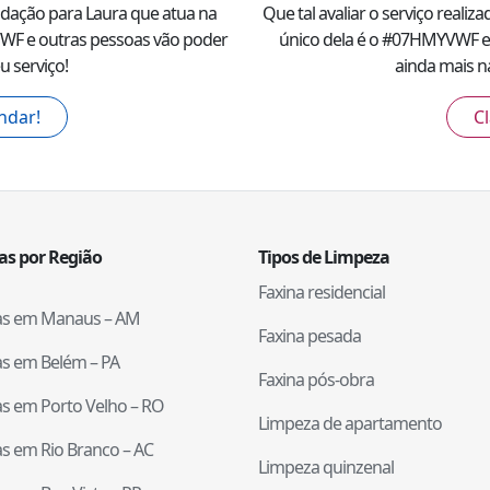
ndação para
Laura
que atua na
Que tal avaliar o serviço realiz
VWF
e outras pessoas vão poder
único dela é o #
07HMYVWF
e
u serviço!
ainda mais na
ndar!
Cl
tas por Região
Tipos de Limpeza
Faxina residencial
tas em
Manaus
–
AM
Faxina pesada
tas em
Belém
–
PA
Faxina pós-obra
tas em
Porto Velho
–
RO
Limpeza de apartamento
tas em
Rio Branco
–
AC
Limpeza quinzenal