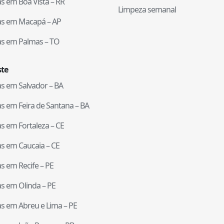
tas em
Boa Vista
–
RR
Limpeza semanal
tas em
Macapá
–
AP
tas em
Palmas
–
TO
te
tas em
Salvador
–
BA
tas em
Feira de Santana
–
BA
tas em
Fortaleza
–
CE
tas em
Caucaia
–
CE
tas em
Recife
–
PE
tas em
Olinda
–
PE
tas em
Abreu e Lima
–
PE