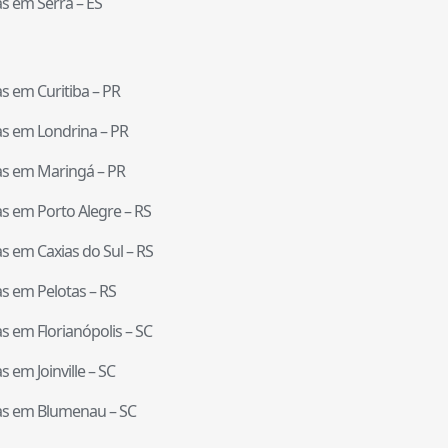
tas em
Serra
–
ES
tas em
Curitiba
–
PR
tas em
Londrina
–
PR
tas em
Maringá
–
PR
tas em
Porto Alegre
–
RS
tas em
Caxias do Sul
–
RS
tas em
Pelotas
–
RS
tas em
Florianópolis
–
SC
tas em
Joinville
–
SC
tas em
Blumenau
–
SC