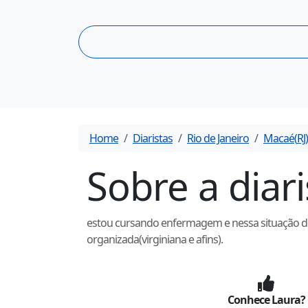
Home
Diaristas
Rio de Janeiro
Macaé
(
RJ
)
Sobre a diar
estou cursando enfermagem e nessa situação de
organizada(virginiana e afins).
Conhece
Laura
?