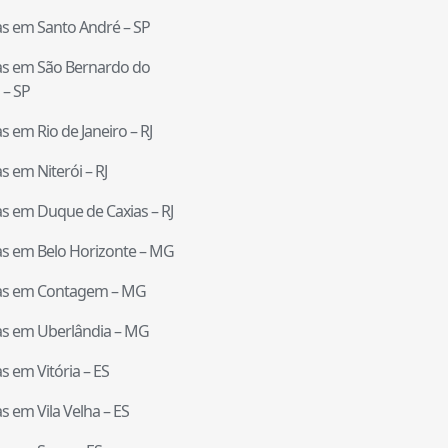
tas em
Santo André
–
SP
tas em
São Bernardo do
–
SP
tas em
Rio de Janeiro
–
RJ
tas em
Niterói
–
RJ
tas em
Duque de Caxias
–
RJ
tas em
Belo Horizonte
–
MG
tas em
Contagem
–
MG
tas em
Uberlândia
–
MG
tas em
Vitória
–
ES
tas em
Vila Velha
–
ES