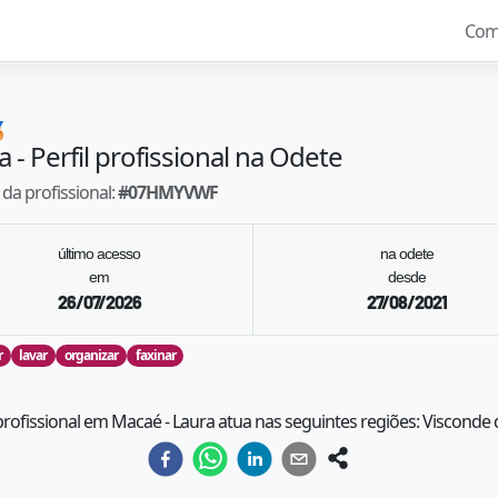
Com

a
- Perfil profissional na Odete
da profissional:
#
07HMYVWF
último acesso
na odete
em
desde
26/07/2026
27/08/2021
r
lavar
organizar
faxinar
 profissional em Macaé - Laura atua nas seguintes regiões: Visconde 