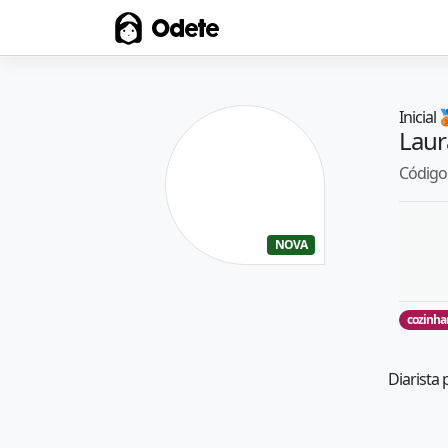
Odete
Inicial

Laur
Código 
NOVA
cozinha
Diarista