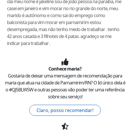
olá meu nome é jakeline sou de joão pessoa na paraiba, me
casei em janeiro e vim morar no rio grande do norte, meu
marido é autónomo e como sai do emprego como
balconista para vim morar em parnamirim estou
desempregada, mas não tenho medo de trabalhar . tenho
42 anos casada e 3 filhotes de 4 patas. agradeço se me
indicar para trabalhar .
Conhece
maria
?
Gostaria de deixar uma mensagem de recomendação para
maria
que atua na cidade de
Parnamirim
/
RN
? O Id único dela é
o #
QJ5BLW5W
e outras pessoas vão poder ter uma referência
sobre seu serviço!
Claro, posso recomendar!