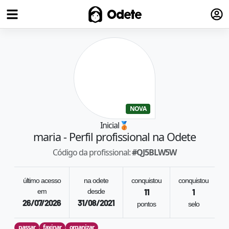
Fazer
Odete
NOVA
Inicial
🥉
maria
- Perfil profissional na Odete
Código da profissional:
#
QJ5BLW5W
último acesso
na odete
conquistou
conquistou
em
desde
11
1
26/07/2026
31/08/2021
pontos
selo
passar
faxinar
organizar