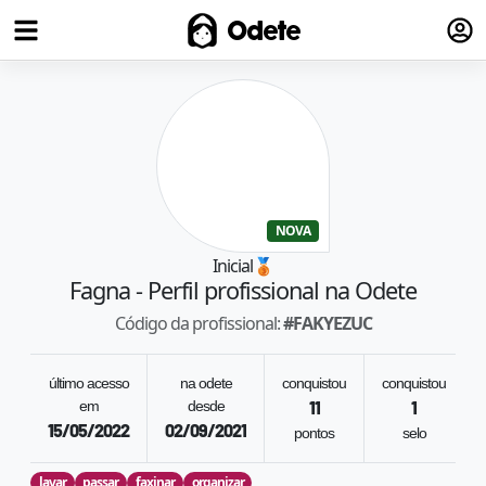
Fazer
Odete
NOVA
Inicial
🥉
Fagna
- Perfil profissional na Odete
Código da profissional:
#
FAKYEZUC
último acesso
na odete
conquistou
conquistou
em
desde
11
1
15/05/2022
02/09/2021
pontos
selo
lavar
passar
faxinar
organizar