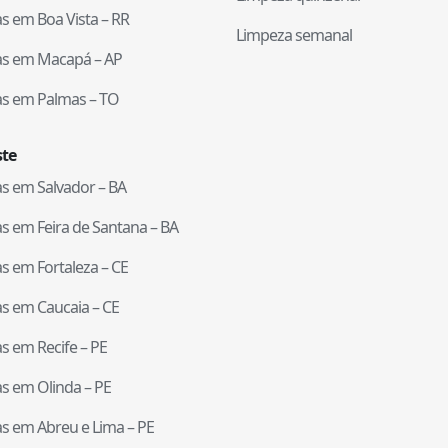
tas em
Boa Vista
–
RR
Limpeza semanal
tas em
Macapá
–
AP
tas em
Palmas
–
TO
te
tas em
Salvador
–
BA
tas em
Feira de Santana
–
BA
tas em
Fortaleza
–
CE
tas em
Caucaia
–
CE
tas em
Recife
–
PE
tas em
Olinda
–
PE
tas em
Abreu e Lima
–
PE