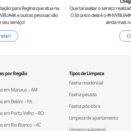
Cheg
dação para
Regina
que atua na
Que tal avaliar o serviço realiz
VBUA4K
e outras pessoas vão
O Id único dela é o #
HVVBUA4
 seu serviço!
ainda mais na
ndar!
Cl
tas por Região
Tipos de Limpeza
Faxina residencial
tas em
Manaus
–
AM
Faxina pesada
tas em
Belém
–
PA
Faxina pós-obra
tas em
Porto Velho
–
RO
Limpeza de apartamento
tas em
Rio Branco
–
AC
Limpeza quinzenal