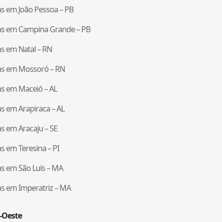
tas em
João Pessoa
–
PB
tas em
Campina Grande
–
PB
tas em
Natal
–
RN
tas em
Mossoró
–
RN
tas em
Maceió
–
AL
tas em
Arapiraca
–
AL
tas em
Aracaju
–
SE
tas em
Teresina
–
PI
tas em
São Luís
–
MA
tas em
Imperatriz
–
MA
-Oeste