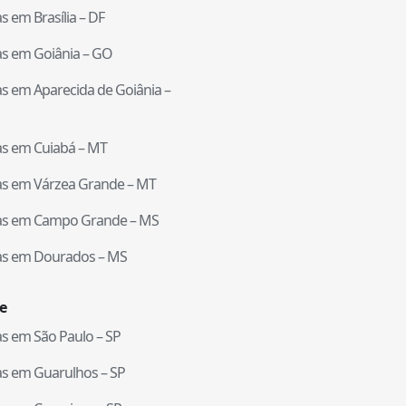
tas em
Brasília
–
DF
tas em
Goiânia
–
GO
tas em
Aparecida de Goiânia
–
tas em
Cuiabá
–
MT
tas em
Várzea Grande
–
MT
tas em
Campo Grande
–
MS
tas em
Dourados
–
MS
e
tas em
São Paulo
–
SP
tas em
Guarulhos
–
SP