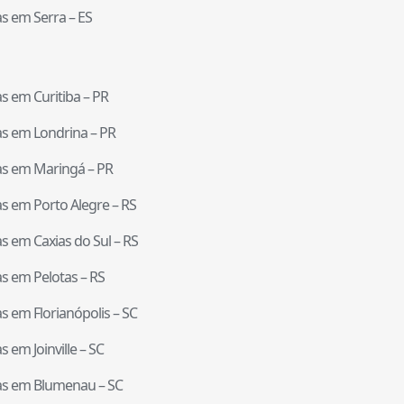
tas em
Serra
–
ES
tas em
Curitiba
–
PR
tas em
Londrina
–
PR
tas em
Maringá
–
PR
tas em
Porto Alegre
–
RS
tas em
Caxias do Sul
–
RS
tas em
Pelotas
–
RS
tas em
Florianópolis
–
SC
tas em
Joinville
–
SC
tas em
Blumenau
–
SC