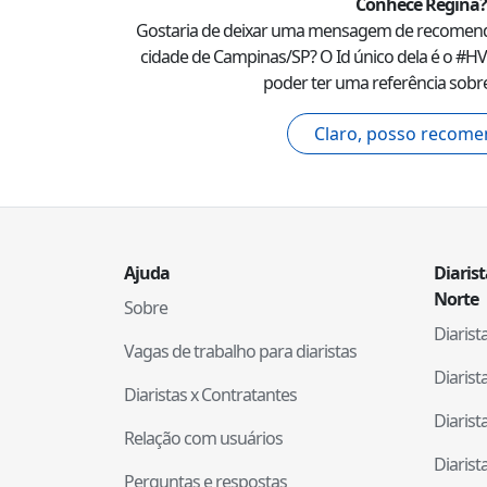
Conhece
Regina
?
Gostaria de deixar uma mensagem de recomen
cidade de
Campinas
/
SP
? O Id único dela é o #
HV
poder ter uma referência sobre
Claro, posso recome
Ajuda
Diaris
Norte
Sobre
Diaris
Vagas de trabalho para diaristas
Diaris
Diaristas x Contratantes
Diaris
Relação com usuários
Diaris
Perguntas e respostas