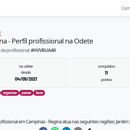
Com

na
- Perfil profissional na Odete
da profissional:
#
HVVBUA4K
na odete
conquistou
desde
11
04/09/2021
pontos
organizar
passar
lavar
rofissional em Campinas - Regina atua nas seguintes regiões: Jardim 