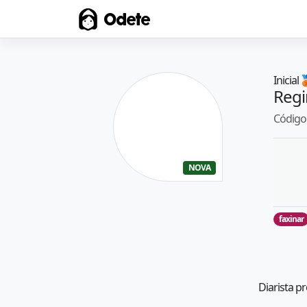
Odete
Inicial

Regi
Código 
NOVA
faxinar
Diarista p