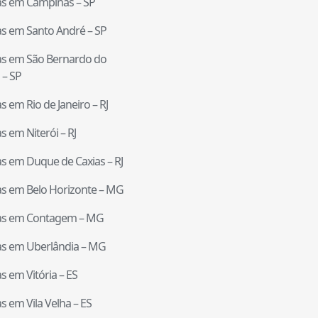
tas em
Campinas
–
SP
tas em
Santo André
–
SP
tas em
São Bernardo do
–
SP
tas em
Rio de Janeiro
–
RJ
tas em
Niterói
–
RJ
tas em
Duque de Caxias
–
RJ
tas em
Belo Horizonte
–
MG
tas em
Contagem
–
MG
tas em
Uberlândia
–
MG
tas em
Vitória
–
ES
tas em
Vila Velha
–
ES