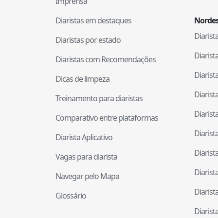
Imprensa
Diaristas em destaques
Nordes
Diaris
Diaristas por estado
Diaris
Diaristas com Recomendações
Diaris
Dicas de limpeza
Diaris
Treinamento para diaristas
Diaris
Comparativo entre plataformas
Diaris
Diarista Aplicativo
Diaris
Vagas para diarista
Diaris
Navegar pelo Mapa
Diaris
Glossário
Diaris