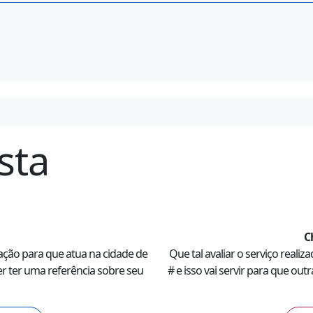
sta
C
ação para
que atua na cidade de
Que tal avaliar o serviço realiz
r ter uma referência sobre seu
#
e isso vai servir para que out