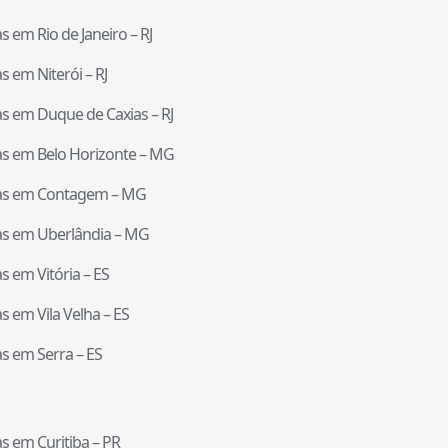
tas em
Rio de Janeiro
–
RJ
tas em
Niterói
–
RJ
tas em
Duque de Caxias
–
RJ
tas em
Belo Horizonte
–
MG
tas em
Contagem
–
MG
tas em
Uberlândia
–
MG
tas em
Vitória
–
ES
tas em
Vila Velha
–
ES
tas em
Serra
–
ES
tas em
Curitiba
–
PR