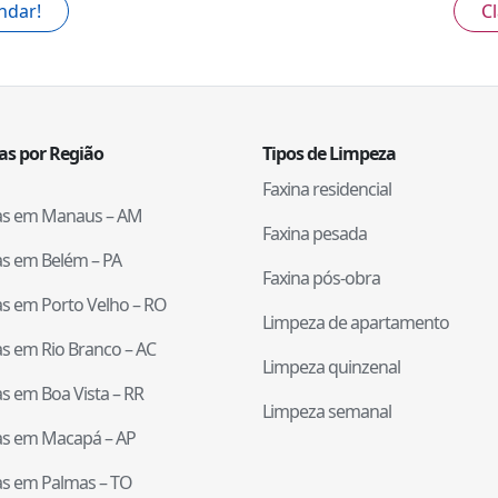
ndar!
Cl
tas por Região
Tipos de Limpeza
Faxina residencial
tas em
Manaus
–
AM
Faxina pesada
tas em
Belém
–
PA
Faxina pós-obra
tas em
Porto Velho
–
RO
Limpeza de apartamento
tas em
Rio Branco
–
AC
Limpeza quinzenal
tas em
Boa Vista
–
RR
Limpeza semanal
tas em
Macapá
–
AP
tas em
Palmas
–
TO