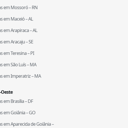
tas em
Mossoró
–
RN
tas em
Maceió
–
AL
tas em
Arapiraca
–
AL
tas em
Aracaju
–
SE
tas em
Teresina
–
PI
tas em
São Luís
–
MA
tas em
Imperatriz
–
MA
-Oeste
tas em
Brasília
–
DF
tas em
Goiânia
–
GO
tas em
Aparecida de Goiânia
–