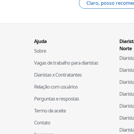
Claro, posso recome
Ajuda
Diaris
Norte
Sobre
Diaris
Vagas de trabalho para diaristas
Diaris
Diaristas x Contratantes
Diaris
Relação com usuários
Diaris
Perguntas e respostas
Diaris
Termo de aceite
Diaris
Contato
Diaris