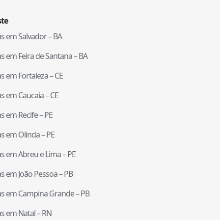
te
tas em
Salvador
–
BA
tas em
Feira de Santana
–
BA
tas em
Fortaleza
–
CE
tas em
Caucaia
–
CE
tas em
Recife
–
PE
tas em
Olinda
–
PE
tas em
Abreu e Lima
–
PE
tas em
João Pessoa
–
PB
tas em
Campina Grande
–
PB
tas em
Natal
–
RN