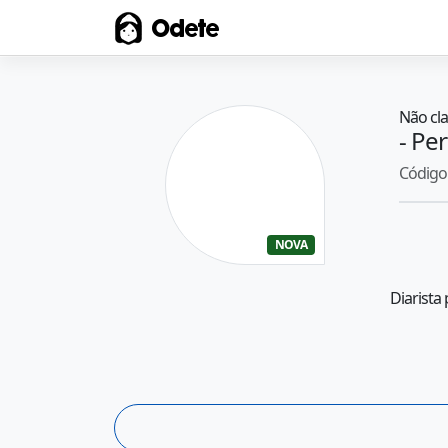
Odete
Não cla
- Per
Código 
NOVA
Diarista