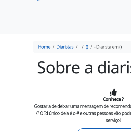
Home
Diaristas
(
)
- Diarista em
(
)
Sobre a diari
Conhece
?
Gostaria de deixar uma mensagem de recomend
/
? O Id único dela é o #
e outras pessoas vão pode
serviço!