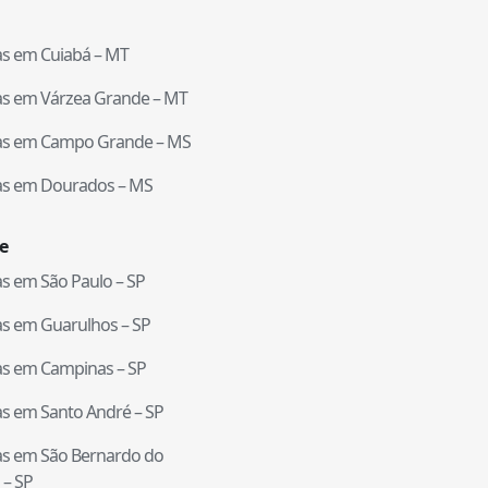
tas em
Cuiabá
–
MT
tas em
Várzea Grande
–
MT
tas em
Campo Grande
–
MS
tas em
Dourados
–
MS
e
tas em
São Paulo
–
SP
tas em
Guarulhos
–
SP
tas em
Campinas
–
SP
tas em
Santo André
–
SP
tas em
São Bernardo do
–
SP