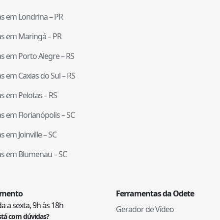
tas em
Londrina
–
PR
tas em
Maringá
–
PR
tas em
Porto Alegre
–
RS
tas em
Caxias do Sul
–
RS
tas em
Pelotas
–
RS
tas em
Florianópolis
–
SC
tas em
Joinville
–
SC
tas em
Blumenau
–
SC
imento
Ferramentas da Odete
 a sexta, 9h às 18h
Gerador de Vídeo
stá com dúvidas?