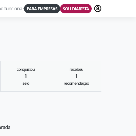
Fazer login
o funciona?
PARA EMPRESAS
SOU DIARISTA
conquistou
recebeu
1
1
selo
recomendação
vorada