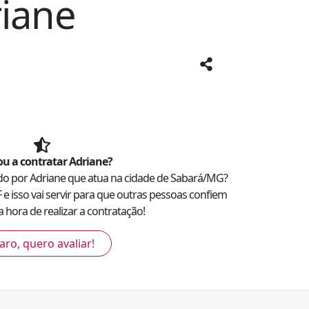
iane
u a contratar
Adriane
?
ado por
Adriane
que atua na cidade de
Sabará
/
MG
?
F
e isso vai servir para que outras pessoas confiem
 hora de realizar a contratação!
aro, quero avaliar!