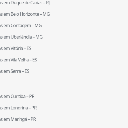
tas em
Duque de Caxias
–
RJ
tas em
Belo Horizonte
–
MG
tas em
Contagem
–
MG
tas em
Uberlândia
–
MG
tas em
Vitória
–
ES
tas em
Vila Velha
–
ES
tas em
Serra
–
ES
tas em
Curitiba
–
PR
tas em
Londrina
–
PR
tas em
Maringá
–
PR