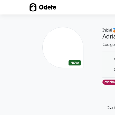
Odete
Inicial

Adri
Código 
NOVA
cozinha
Diari