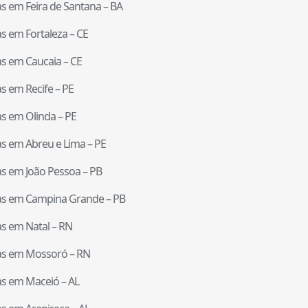
tas em
Feira de Santana
–
BA
tas em
Fortaleza
–
CE
tas em
Caucaia
–
CE
tas em
Recife
–
PE
tas em
Olinda
–
PE
tas em
Abreu e Lima
–
PE
tas em
João Pessoa
–
PB
tas em
Campina Grande
–
PB
tas em
Natal
–
RN
tas em
Mossoró
–
RN
tas em
Maceió
–
AL