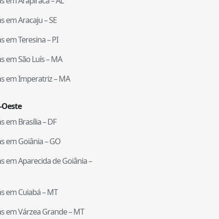
tas em
Arapiraca
–
AL
tas em
Aracaju
–
SE
tas em
Teresina
–
PI
tas em
São Luís
–
MA
tas em
Imperatriz
–
MA
-Oeste
tas em
Brasília
–
DF
tas em
Goiânia
–
GO
tas em
Aparecida de Goiânia
–
tas em
Cuiabá
–
MT
tas em
Várzea Grande
–
MT