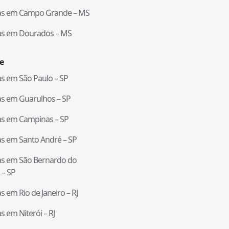
tas em
Campo Grande
–
MS
tas em
Dourados
–
MS
e
tas em
São Paulo
–
SP
tas em
Guarulhos
–
SP
tas em
Campinas
–
SP
tas em
Santo André
–
SP
tas em
São Bernardo do
–
SP
tas em
Rio de Janeiro
–
RJ
tas em
Niterói
–
RJ