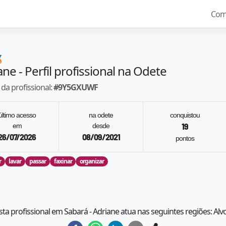
Com

ane
- Perfil profissional na Odete
da profissional:
#
9Y5GXUWF
último acesso
na odete
conquistou
em
desde
19
26/07/2026
08/09/2021
pontos
r
lavar
passar
faxinar
organizar
sta profissional em Sabará - Adriane atua nas seguintes regiões: Al