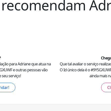
ue recomendam
Adr
?
Chego
dação para
Adriane
que atua na
Que tal avaliar o serviço realiz
5GXUWF
e outras pessoas vão
O Id único dela é o #
9Y5GXUW
 seu serviço!
ainda mais na
ndar!
Cl