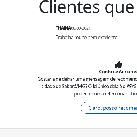
Clientes q
THAINA
08/09/2021
Trabalha muito bem excelente.
Conhece
Adriane
Gostaria de deixar uma mensagem de recomen
cidade de
Sabará
/
MG
? O Id único dela é o #
9Y
poder ter uma referência sobre
Claro, posso recome