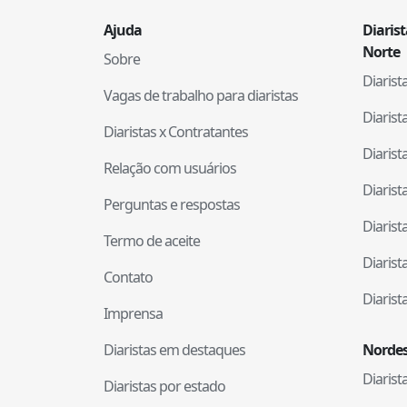
Ajuda
Diaris
Norte
Sobre
Diaris
Vagas de trabalho para diaristas
Diaris
Diaristas x Contratantes
Diaris
Relação com usuários
Diaris
Perguntas e respostas
Diaris
Termo de aceite
Diaris
Contato
Diaris
Imprensa
Diaristas em destaques
Nordes
Diaris
Diaristas por estado