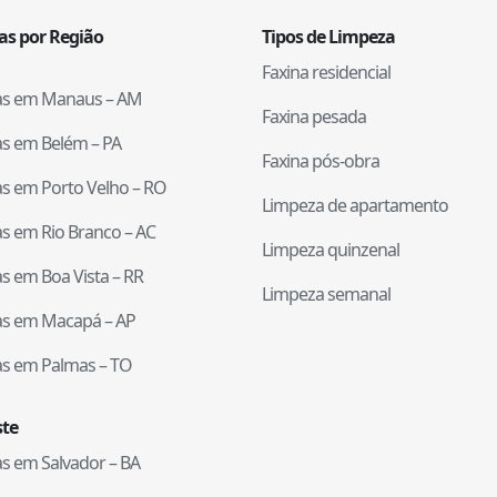
tas por Região
Tipos de Limpeza
Faxina residencial
tas em
Manaus
–
AM
Faxina pesada
tas em
Belém
–
PA
Faxina pós-obra
tas em
Porto Velho
–
RO
Limpeza de apartamento
tas em
Rio Branco
–
AC
Limpeza quinzenal
tas em
Boa Vista
–
RR
Limpeza semanal
tas em
Macapá
–
AP
tas em
Palmas
–
TO
te
tas em
Salvador
–
BA