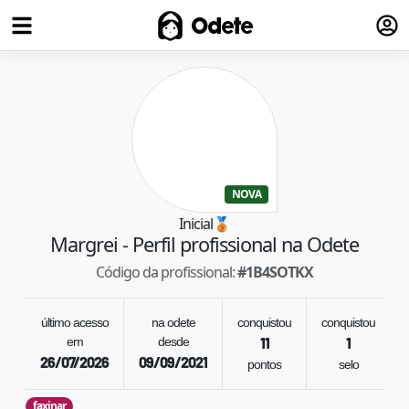
Fazer
Odete
NOVA
Inicial
🥉
Margrei
- Perfil profissional na Odete
Código da profissional:
#
1B4SOTKX
último acesso
na odete
conquistou
conquistou
em
desde
11
1
26/07/2026
09/09/2021
pontos
selo
faxinar