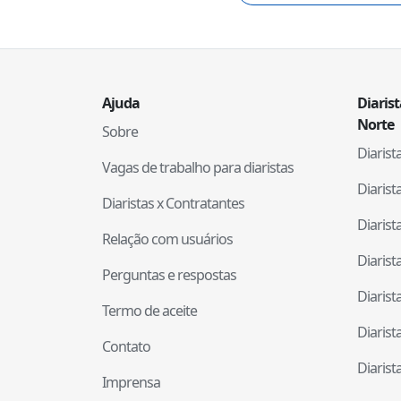
Ajuda
Diaris
Norte
Sobre
Diaris
Vagas de trabalho para diaristas
Diaris
Diaristas x Contratantes
Diaris
Relação com usuários
Diaris
Perguntas e respostas
Diaris
Termo de aceite
Diaris
Contato
Diaris
Imprensa