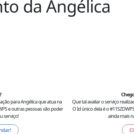
nto
da
Angélica
?
Chego
ação para
Angélica
que atua na
Que tal avaliar o serviço realiz
WPS
e outras pessoas vão poder
O Id único dela é o #
11SZDWP
u serviço!
ainda mais na
ndar!
Cl