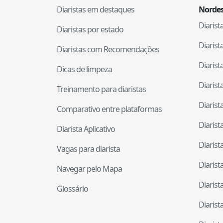
Diaristas em destaques
Nordes
Diaris
Diaristas por estado
Diaris
Diaristas com Recomendações
Diaris
Dicas de limpeza
Diaris
Treinamento para diaristas
Diaris
Comparativo entre plataformas
Diaris
Diarista Aplicativo
Diaris
Vagas para diarista
Diaris
Navegar pelo Mapa
Diaris
Glossário
Diaris