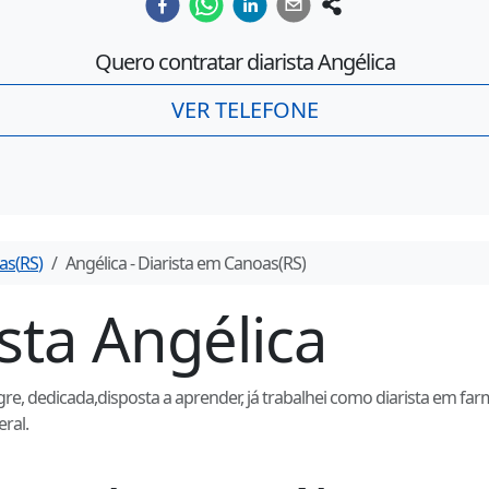
Quero contratar diarista
Angélica
VER TELEFONE
as
(
RS
)
Angélica
- Diarista em
Canoas
(
RS
)
ista
Angélica
e, dedicada,disposta a aprender, já trabalhei como diarista em far
ral.