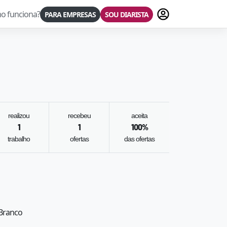
Fazer login
o funciona?
PARA EMPRESAS
SOU DIARISTA
realizou
recebeu
aceita
1
1
100
%
trabalho
ofertas
das ofertas
 Branco