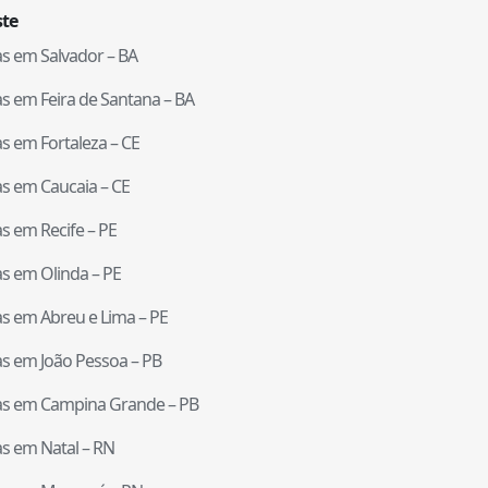
te
tas em
Salvador
–
BA
tas em
Feira de Santana
–
BA
tas em
Fortaleza
–
CE
tas em
Caucaia
–
CE
tas em
Recife
–
PE
tas em
Olinda
–
PE
tas em
Abreu e Lima
–
PE
tas em
João Pessoa
–
PB
tas em
Campina Grande
–
PB
tas em
Natal
–
RN