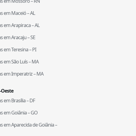
tas em
Mossoró
–
RN
tas em
Maceió
–
AL
tas em
Arapiraca
–
AL
tas em
Aracaju
–
SE
tas em
Teresina
–
PI
tas em
São Luís
–
MA
tas em
Imperatriz
–
MA
-Oeste
tas em
Brasília
–
DF
tas em
Goiânia
–
GO
tas em
Aparecida de Goiânia
–