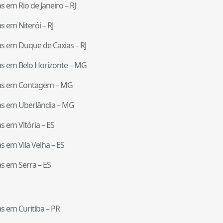
tas em
Rio de Janeiro
–
RJ
tas em
Niterói
–
RJ
tas em
Duque de Caxias
–
RJ
tas em
Belo Horizonte
–
MG
tas em
Contagem
–
MG
tas em
Uberlândia
–
MG
tas em
Vitória
–
ES
tas em
Vila Velha
–
ES
tas em
Serra
–
ES
tas em
Curitiba
–
PR