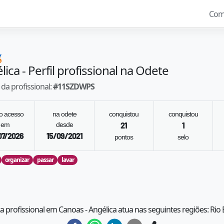
Com

lica
- Perfil profissional na Odete
da profissional:
#
11SZDWPS
mo acesso
na odete
conquistou
conquistou
em
desde
21
1
07/2026
15/09/2021
pontos
selo
organizar
passar
lavar
ta profissional em Canoas - Angélica atua nas seguintes regiões: Rio