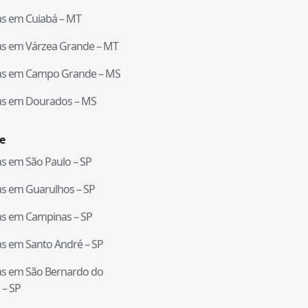
tas em
Cuiabá
–
MT
tas em
Várzea Grande
–
MT
tas em
Campo Grande
–
MS
tas em
Dourados
–
MS
e
tas em
São Paulo
–
SP
tas em
Guarulhos
–
SP
tas em
Campinas
–
SP
tas em
Santo André
–
SP
tas em
São Bernardo do
–
SP