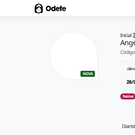
Odete
Inicial

Angé
Código 
últi
NOVA
26/
faxinar
Diaris