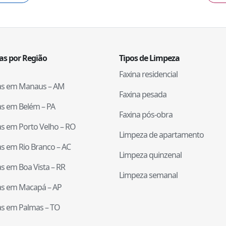
tas por Região
Tipos de Limpeza
Faxina residencial
tas em
Manaus
–
AM
Faxina pesada
tas em
Belém
–
PA
Faxina pós-obra
tas em
Porto Velho
–
RO
Limpeza de apartamento
tas em
Rio Branco
–
AC
Limpeza quinzenal
tas em
Boa Vista
–
RR
Limpeza semanal
tas em
Macapá
–
AP
tas em
Palmas
–
TO