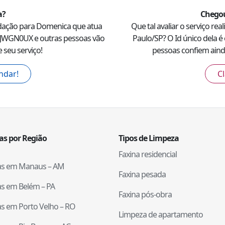
a
?
Chegou
dação para
Domenica
que atua
Que tal avaliar o serviço rea
JWGN0UX
e outras pessoas vão
Paulo
/
SP
? O Id único dela é 
 seu serviço!
pessoas confiem ainda
ndar!
Cl
tas por Região
Tipos de Limpeza
Faxina residencial
tas em
Manaus
–
AM
Faxina pesada
tas em
Belém
–
PA
Faxina pós-obra
tas em
Porto Velho
–
RO
Limpeza de apartamento