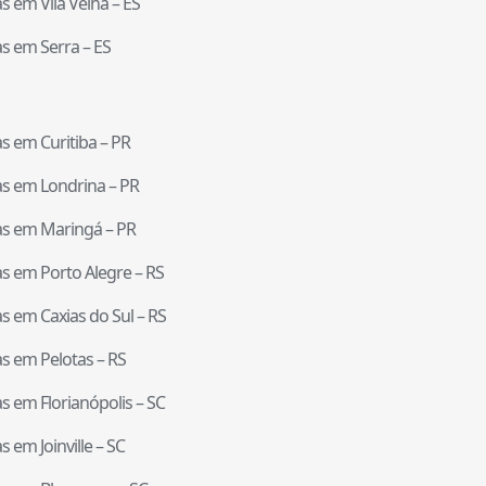
tas em
Vila Velha
–
ES
tas em
Serra
–
ES
tas em
Curitiba
–
PR
tas em
Londrina
–
PR
tas em
Maringá
–
PR
tas em
Porto Alegre
–
RS
tas em
Caxias do Sul
–
RS
tas em
Pelotas
–
RS
tas em
Florianópolis
–
SC
tas em
Joinville
–
SC