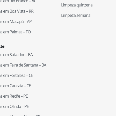
tas em
Rio Branco
–
AC
Limpeza quinzenal
tas em
Boa Vista
–
RR
Limpeza semanal
tas em
Macapá
–
AP
tas em
Palmas
–
TO
te
tas em
Salvador
–
BA
tas em
Feira de Santana
–
BA
tas em
Fortaleza
–
CE
tas em
Caucaia
–
CE
tas em
Recife
–
PE
tas em
Olinda
–
PE