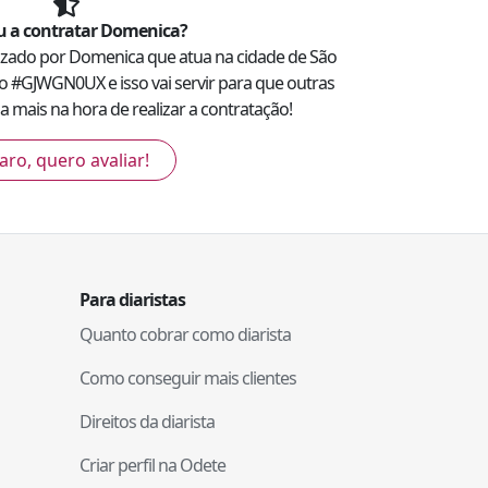
 a contratar
Domenica
?
lizado por
Domenica
que atua na cidade de
São
o #
GJWGN0UX
e isso vai servir para que outras
 mais na hora de realizar a contratação!
aro, quero avaliar!
Para diaristas
Quanto cobrar como diarista
Como conseguir mais clientes
Direitos da diarista
Criar perfil na Odete