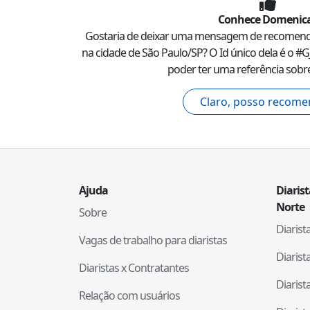
Conhece
Domenic
Gostaria de deixar uma mensagem de recomen
na cidade de
São Paulo
/
SP
? O Id único dela é o #
G
poder ter uma referência sobre
Claro, posso recome
Ajuda
Diaris
Norte
Sobre
Diaris
Vagas de trabalho para diaristas
Diaris
Diaristas x Contratantes
Diaris
Relação com usuários