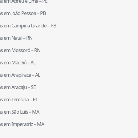
tas em
Abreu e Lima
–
PE
tas em
João Pessoa
–
PB
tas em
Campina Grande
–
PB
tas em
Natal
–
RN
tas em
Mossoró
–
RN
tas em
Maceió
–
AL
tas em
Arapiraca
–
AL
tas em
Aracaju
–
SE
tas em
Teresina
–
PI
tas em
São Luís
–
MA
tas em
Imperatriz
–
MA