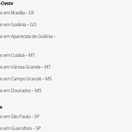
-Oeste
tas em
Brasília
–
DF
tas em
Goiânia
–
GO
tas em
Aparecida de Goiânia
–
tas em
Cuiabá
–
MT
tas em
Várzea Grande
–
MT
tas em
Campo Grande
–
MS
tas em
Dourados
–
MS
e
tas em
São Paulo
–
SP
tas em
Guarulhos
–
SP