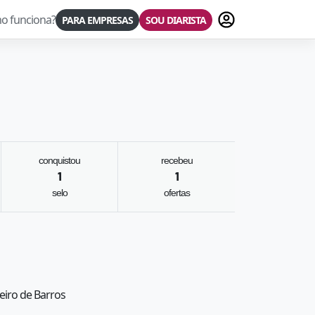
Fazer login
o funciona?
PARA EMPRESAS
SOU DIARISTA
conquistou
recebeu
1
1
selo
ofertas
beiro de Barros