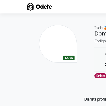
Odete
Inicial

Dom
Código 
NOVA
faxinar
Diarista profi