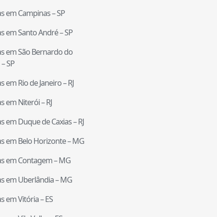
tas em
Campinas
–
SP
tas em
Santo André
–
SP
tas em
São Bernardo do
–
SP
tas em
Rio de Janeiro
–
RJ
tas em
Niterói
–
RJ
tas em
Duque de Caxias
–
RJ
tas em
Belo Horizonte
–
MG
tas em
Contagem
–
MG
tas em
Uberlândia
–
MG
tas em
Vitória
–
ES