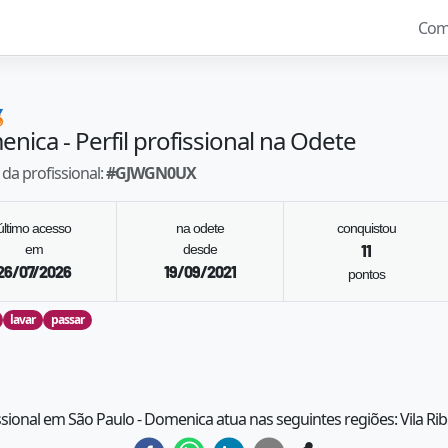
Com

enica
- Perfil profissional na Odete
da profissional:
#
GJWGN0UX
último acesso
na odete
conquistou
em
desde
11
26/07/2026
19/09/2021
pontos
lavar
passar
ssional em São Paulo - Domenica atua nas seguintes regiões: Vila Ri