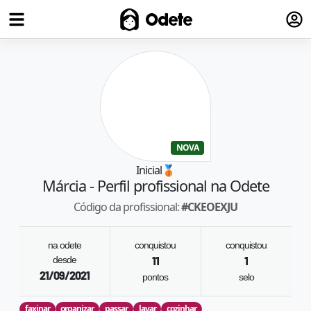
Fazer
Odete
NOVA
Inicial
🥉
Márcia
- Perfil profissional na Odete
Código da profissional:
#
CKEOEXJU
na odete
conquistou
conquistou
desde
11
1
21/09/2021
pontos
selo
faxinar
organizar
passar
lavar
cozinhar