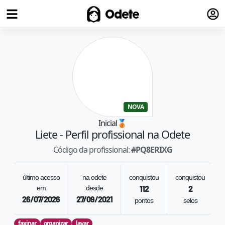
Fazer
Odete
NOVA
Inicial
🥉
Liete
- Perfil profissional na Odete
Código da profissional:
#
PQ8ERIXG
último acesso
na odete
conquistou
conquistou
em
desde
112
2
26/07/2026
27/09/2021
pontos
selos
faxinar
organizar
lavar